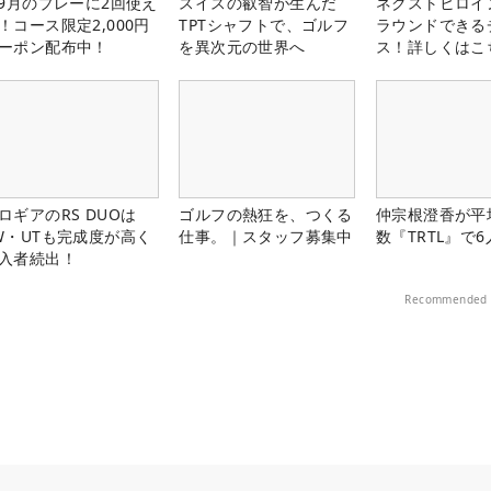
-9月のプレーに2回使え
スイスの叡智が生んだ
ネクストヒロイ
！コース限定2,000円
TPTシャフトで、ゴルフ
ラウンドできる
ーポン配布中！
を異次元の世界へ
ス！詳しくはこ
ロギアのRS DUOは
ゴルフの熱狂を、つくる
仲宗根澄香が平
W・UTも完成度が高く
仕事。｜スタッフ募集中
数『TRTL』で
入者続出！
Recommended 