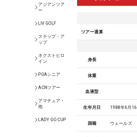
アジアンツア
ー
LIV GOLF
ツアー通算
ステップ・ア
ップ
ネクストヒロ
身長
イン
PGAシニア
体重
ACNツアー
血液型
アマチュア・
他
生年月日
1988年6月1
LADY GO CUP
国籍
ウェールズ