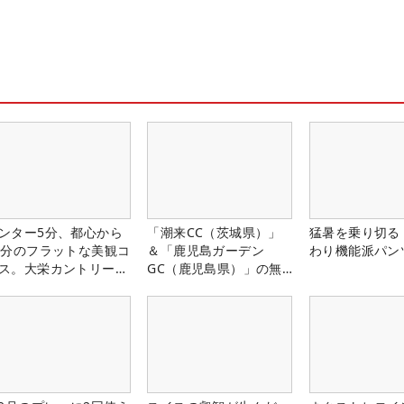
ンター5分、都心から
「潮来CC（茨城県）」
猛暑を乗り切る
0分のフラットな美観コ
＆「鹿児島ガーデン
わり機能派パン
ス。大栄カントリー俱
GC（鹿児島県）」の無
部（千葉県）
料プレー券が当たる！！