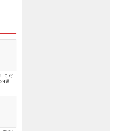
！ こだ
ツ4選