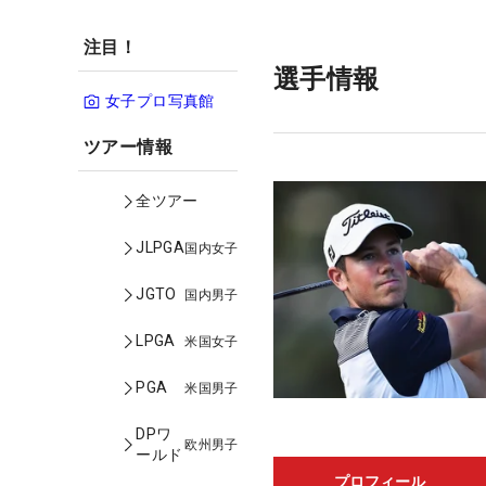
注目！
選手情報
女子プロ写真館
ツアー情報
全ツアー
JLPGA
国内女子
JGTO
国内男子
LPGA
米国女子
PGA
米国男子
DPワ
欧州男子
ールド
プロフィール