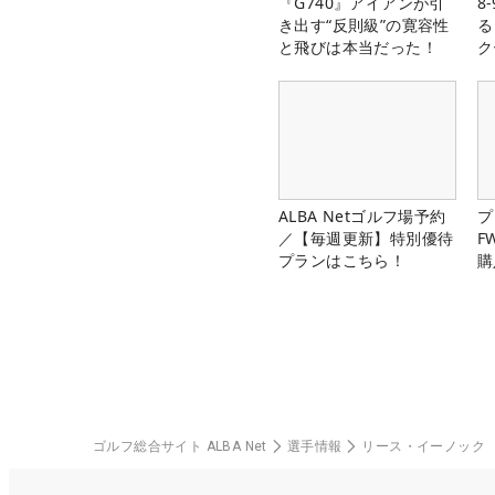
『G740』アイアンが引
8
き出す“反則級”の寛容性
る
と飛びは本当だった！
ク
ALBA Netゴルフ場予約
プ
／【毎週更新】特別優待
F
プランはこちら！
購
ゴルフ総合サイト ALBA Net
選手情報
リース・イーノック