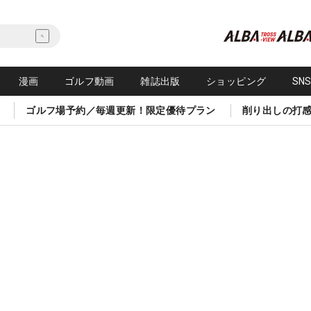
漫画
ゴルフ動画
雑誌出版
ショッピング
SN
ゴルフ場予約／毎週更新！限定優待プラン
削り出しの打