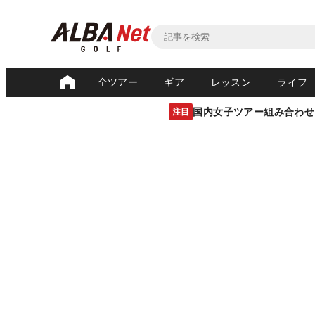
全ツアー
ギア
レッスン
ライフ
国内女子ツアー組み合わせ
注目