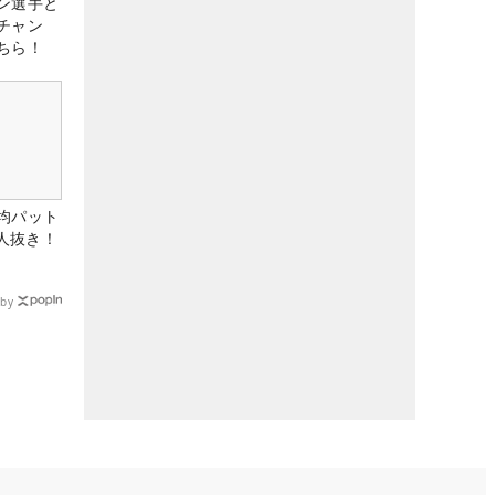
ン選手と
チャン
ちら！
均パット
6人抜き！
by