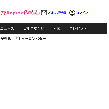
メルマガ登録
ログイン
Sニュース
ゴルフ場予約
連載
プレゼント
感が秀逸 『トゥーロンパター』