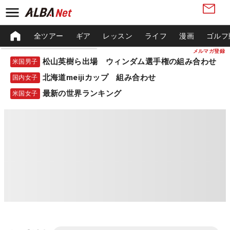
全ツアー
ギア
レッスン
ライフ
漫画
ゴルフ
メルマガ登録
松山英樹ら出場 ウィンダム選手権の組み合わせ
米国男子
北海道meijiカップ 組み合わせ
国内女子
最新の世界ランキング
米国女子