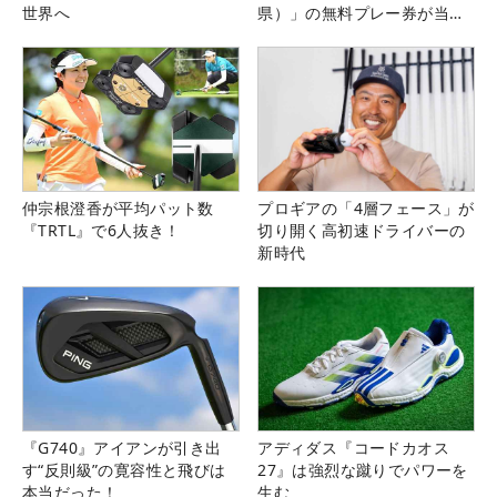
世界へ
県）」の無料プレー券が当た
る！！
仲宗根澄香が平均パット数
プロギアの「4層フェース」が
『TRTL』で6人抜き！
切り開く高初速ドライバーの
新時代
『G740』アイアンが引き出
アディダス『コードカオス
す“反則級”の寛容性と飛びは
27』は強烈な蹴りでパワーを
本当だった！
生む