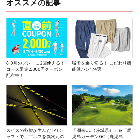
オススメの記事
8-9月のプレーに2回使える！
猛暑を乗り切る！ こだわり機
コース限定2,000円クーポン
能派パンツ4選
配布中！
スイスの叡智が生んだTPTシ
「潮来CC（茨城県）」＆「鹿
ャフトで、ゴルフを異次元の
児島ガーデンGC（鹿児島