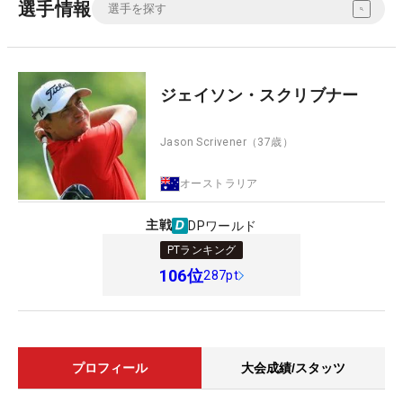
選手情報
ジェイソン・スクリブナー
Jason Scrivener
（37歳）
オーストラリア
主戦
DPワールド
PTランキング
106
位
287pt
プロフィール
大会成績/スタッツ