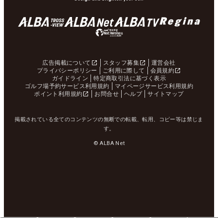
広告掲載について
スタッフ募集
運営会社
プライバシーポリシー
ご利用に際して
会員規約
ガイドライン
特定商取引法に基づく表示
ゴルフ場予約サービス利用規約
マイページサービス利用規約
ポイント利用規約
お問合せ
ヘルプ
サイトマップ
掲載されている全てのコンテンツの無断での転載、転用、コピー等は禁じま
す。
© ALBA Net