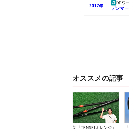
DPワ
2017
年
デンマー
オススメの記事
新『TENSEIオレンジ』
『