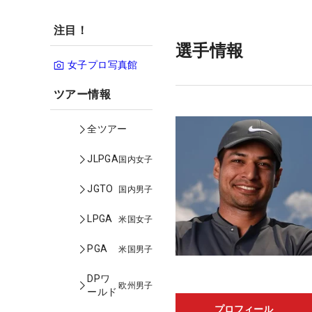
注目！
選手情報
女子プロ写真館
ツアー情報
全ツアー
JLPGA
国内女子
JGTO
国内男子
LPGA
米国女子
PGA
米国男子
DPワ
欧州男子
ールド
プロフィール