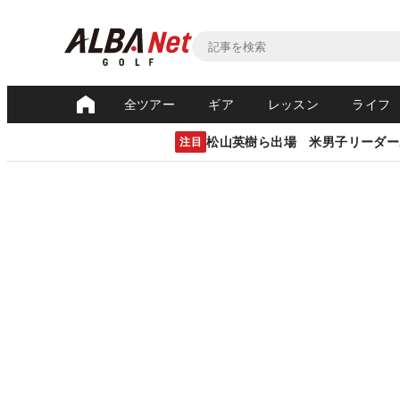
全ツアー
ギア
レッスン
ライフ
松山英樹ら出場 米男子リーダー
注目