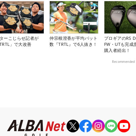
ターこじらせ記者が
仲宗根澄香が平均パット
プロギアのRS 
TRTL」で大改善
数『TRTL』で6人抜き！
FW・UTも完成
購入者続出！
Recommended 