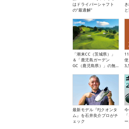
はドライバーシャフト
き
の“最適解”
と
「潮来CC（茨城県）」
1
＆「鹿児島ガーデン
使
GC（鹿児島県）」の無
3
料プレー券が当たる！！
中
最新モデル『FJクオンタ
今
ム』を石井良介プロがチ
「
ェック
ー