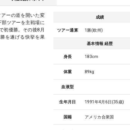
ツアーの道を開いた変
成績
州下部ツアーを主戦場に
ーで初優勝。その後8月
ツアー通算
1勝(欧州)
1勝を遂げる快挙を果
基本情報 経歴
身長
183cm
体重
89kg
血液型
生年月日
1991年4月6日
(35歳)
国籍
アメリカ合衆国