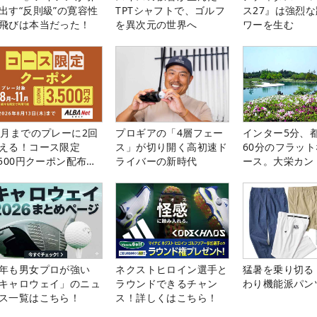
出す“反則級”の寛容性
TPTシャフトで、ゴルフ
ス27』は強烈
飛びは本当だった！
を異次元の世界へ
ワーを生む
1月までのプレーに2回
プロギアの「4層フェー
インター5分、
える！コース限定
ス」が切り開く高初速ド
60分のフラッ
,500円クーポン配布
ライバーの新時代
ース。大栄カン
！
楽部（千葉県）
年も男女プロが強い
ネクストヒロイン選手と
猛暑を乗り切る
キャロウェイ」のニュ
ラウンドできるチャン
わり機能派パン
ス一覧はこちら！
ス！詳しくはこちら！