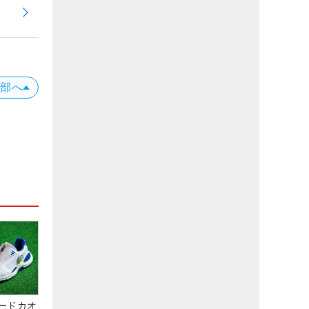
上部へ
ードカオ