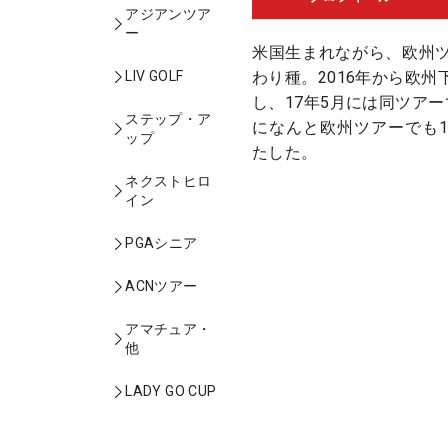
アジアンツア
ー
米国生まれながら、欧州
わり種。2016年から欧
LIV GOLF
し、17年5月には同ツア
ステップ・ア
になんと欧州ツアーでも
ップ
たした。
ネクストヒロ
イン
PGAシニア
ACNツアー
アマチュア・
他
LADY GO CUP