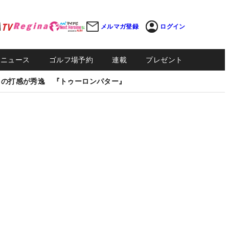
メルマガ登録
ログイン
Sニュース
ゴルフ場予約
連載
プレゼント
しの打感が秀逸 『トゥーロンパター』