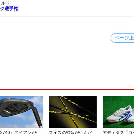
ールド
ク選手権
ページ
G740』アイアンが引
スイスの叡智が生んだ
アディダス『コ