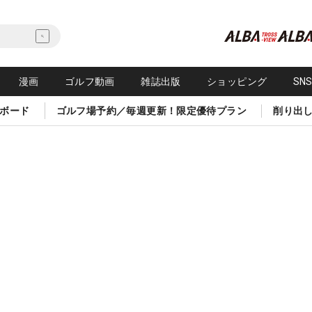
漫画
ゴルフ動画
雑誌出版
ショッピング
SN
ボード
ゴルフ場予約／毎週更新！限定優待プラン
削り出