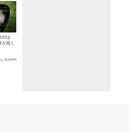
DUOは
度が高く
by