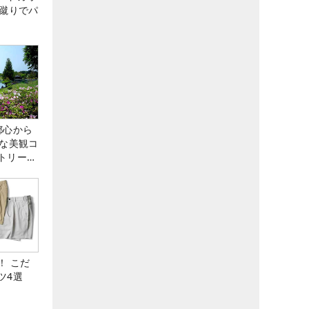
な蹴りでパ
都心から
トな美観コ
トリー俱
！ こだ
ツ4選