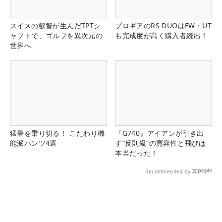
スイスの叡智が生んだTPTシ
プロギアのRS DUOはFW・UT
ャフトで、ゴルフを異次元の
も完成度が高く購入者続出！
世界へ
猛暑を乗り切る！ こだわり機
『G740』アイアンが引き出
能派パンツ4選
す“反則級”の寛容性と飛びは
本当だった！
Recommended by