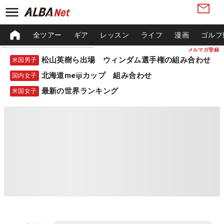
全ツアー
ギア
レッスン
ライフ
漫画
ゴルフ
メルマガ登録
松山英樹ら出場 ウィンダム選手権の組み合わせ
米国男子
北海道meijiカップ 組み合わせ
国内女子
最新の世界ランキング
米国女子