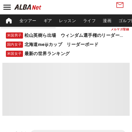
全ツアー
ギア
レッスン
ライフ
漫画
ゴルフ
メルマガ登録
松山英樹ら出場 ウィンダム選手権のリーダーボード
米国男子
北海道meijiカップ リーダーボード
国内女子
最新の世界ランキング
米国女子