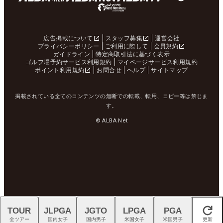
広告掲載について
スタッフ募集
運営会社
プライバシーポリシー
ご利用に際して
会員規約
ガイドライン
特定商取引法に基づく表示
ゴルフ場予約サービス利用規約
マイページサービス利用規約
ポイント利用規約
お問合せ
ヘルプ
サイトマップ
掲載されている全てのコンテンツの無断での転載、転用、コピー等は禁じま
す。
© ALBA Net
TOUR
JLPGA
JGTO
LPGA
PGA
閉じる
全ツアー
国内女子
国内男子
米国女子
米国男子
更新