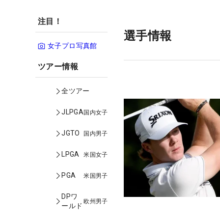
注目！
選手情報
女子プロ写真館
ツアー情報
全ツアー
JLPGA
国内女子
JGTO
国内男子
LPGA
米国女子
PGA
米国男子
DPワ
欧州男子
ールド