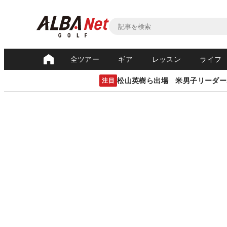
全ツアー
ギア
レッスン
ライフ
松山英樹ら出場 米男子リーダー
注目