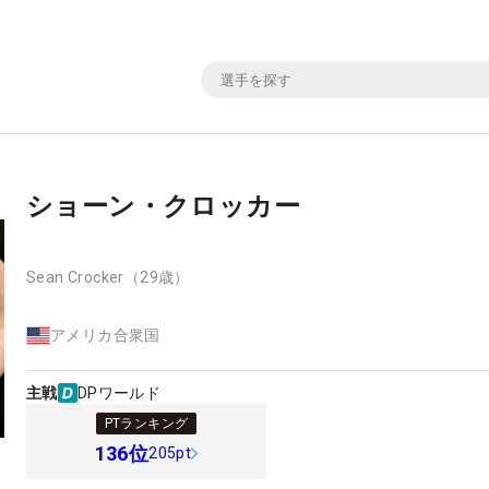
ショーン・クロッカー
Sean Crocker
（29歳）
アメリカ合衆国
主戦
DPワールド
PTランキング
136
位
205pt