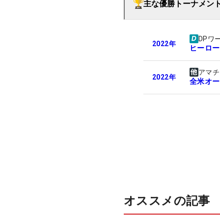
主な優勝トーナメン
DPワ
2022
年
ヒーロー
アマチ
2022
年
全米オー
オススメの記事