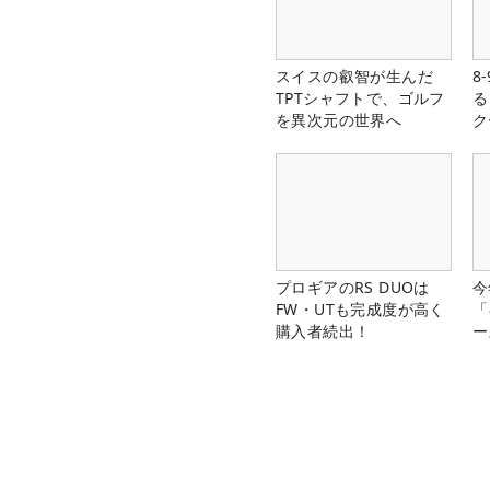
スイスの叡智が生んだ
8
TPTシャフトで、ゴルフ
る
を異次元の世界へ
ク
プロギアのRS DUOは
今
FW・UTも完成度が高く
「
購入者続出！
ー