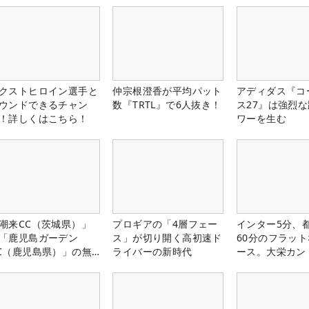
クストヒロイン選手と
仲宗根澄香が平均パット
アディダス『コ
ウンドできるチャン
数『TRTL』で6人抜き！
ス27』は強烈
！詳しくはこちら！
ワーを生む
潮来CC（茨城県）」
プロギアの「4層フェー
インター5分、
「鹿児島ガーデン
ス」が切り開く高初速ド
60分のフラッ
C（鹿児島県）」の無
ライバーの新時代
ース。大栄カン
プレー券が当たる！！
楽部（千葉県）