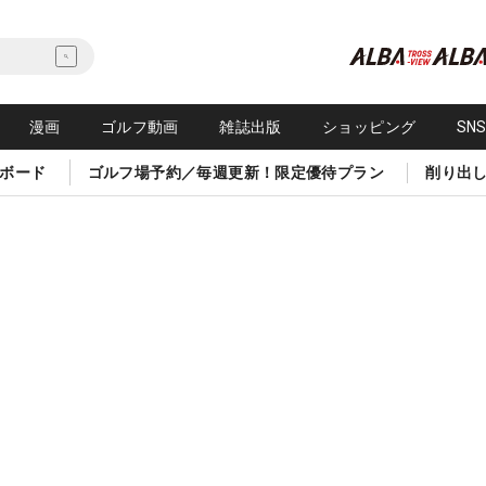
漫画
ゴルフ動画
雑誌出版
ショッピング
SN
ボード
ゴルフ場予約／毎週更新！限定優待プラン
削り出