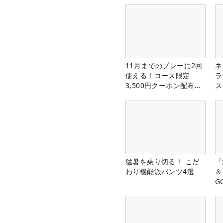
11月までのプレーに2回
ネ
使える！コース限定
ラ
3,500円クーポン配布
ス
中！
猛暑を乗り切る！ こだ
「
わり機能派パンツ4選
＆
G
料