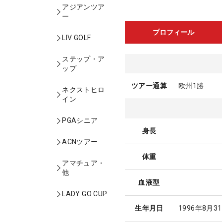
アジアンツア
ー
プロフィール
LIV GOLF
ステップ・ア
ップ
ツアー通算
欧州1勝
ネクストヒロ
イン
PGAシニア
身長
ACNツアー
体重
アマチュア・
他
血液型
LADY GO CUP
生年月日
1996年8月3