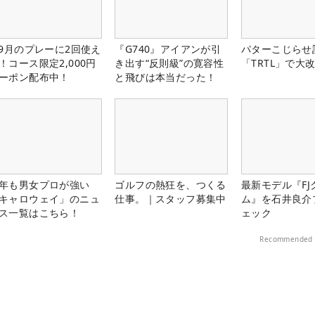
-9月のプレーに2回使え
『G740』アイアンが引
パターこじらせ
！コース限定2,000円
き出す“反則級”の寛容性
「TRTL」で大
ーポン配布中！
と飛びは本当だった！
年も男女プロが強い
ゴルフの熱狂を、つくる
最新モデル『FJ
キャロウェイ」のニュ
仕事。｜スタッフ募集中
ム』を石井良介
ス一覧はこちら！
ェック
Recommended 