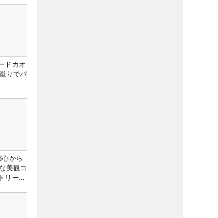
ードカオ
な蹴りでパ
都心から
トな美観コ
トリー俱