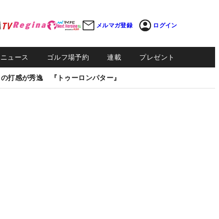
メルマガ登録
ログイン
Sニュース
ゴルフ場予約
連載
プレゼント
しの打感が秀逸 『トゥーロンパター』