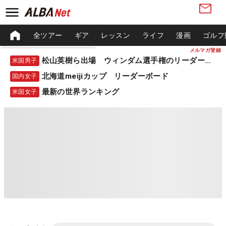
全ツアー
ギア
レッスン
ライフ
漫画
ゴルフ
メルマガ登録
松山英樹ら出場 ウィンダム選手権のリーダーボード
米国男子
北海道meijiカップ リーダーボード
国内女子
最新の世界ランキング
米国女子