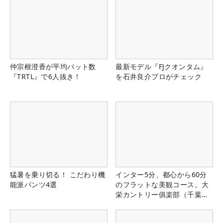
仲宗根澄香が平均パット数
最新モデル『FJクオンタム』
『TRTL』で6人抜き！
を石井良介プロがチェック
猛暑を乗り切る！ こだわり機
インター5分、都心から60分
能派パンツ4選
のフラットな美観コース。大
栄カントリー俱楽部（千葉
県）