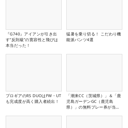
『G740』アイアンが引き出
猛暑を乗り切る！ こだわり機
す“反則級”の寛容性と飛びは
能派パンツ4選
本当だった！
プロギアのRS DUOはFW・UT
「潮来CC（茨城県）」＆「鹿
も完成度が高く購入者続出！
児島ガーデンGC（鹿児島
県）」の無料プレー券が当た
る！！