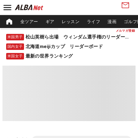
全ツアー
ギア
レッスン
ライフ
漫画
ゴルフ
メルマガ登録
松山英樹ら出場 ウィンダム選手権のリーダーボード
米国男子
北海道meijiカップ リーダーボード
国内女子
最新の世界ランキング
米国女子