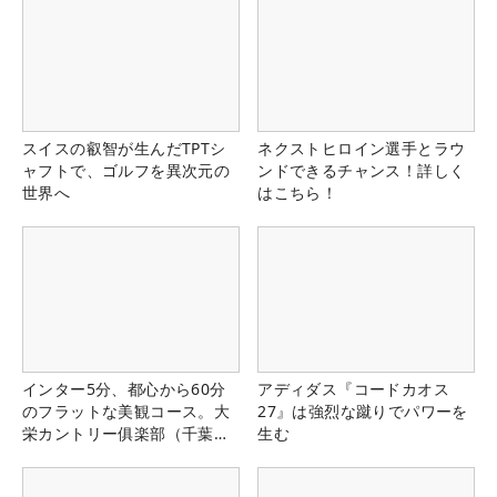
スイスの叡智が生んだTPTシ
ネクストヒロイン選手とラウ
ャフトで、ゴルフを異次元の
ンドできるチャンス！詳しく
世界へ
はこちら！
インター5分、都心から60分
アディダス『コードカオス
のフラットな美観コース。大
27』は強烈な蹴りでパワーを
栄カントリー俱楽部（千葉
生む
県）