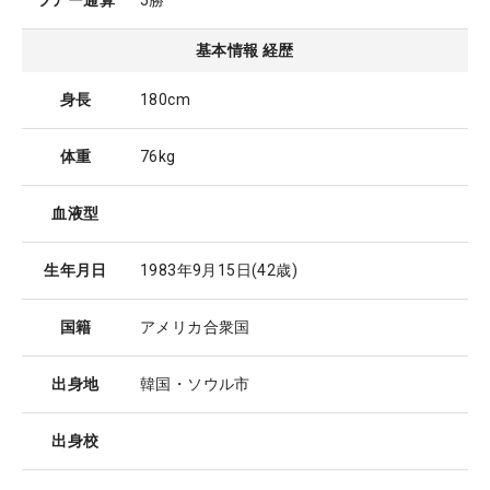
ツアー通算
5勝
基本情報 経歴
身長
180cm
体重
76kg
血液型
生年月日
1983年9月15日
(42歳)
国籍
アメリカ合衆国
出身地
韓国・ソウル市
出身校