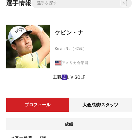
選手情報
ケビン・ナ
Kevin Na
（42歳）
アメリカ合衆国
主戦
LIV GOLF
プロフィール
大会成績/スタッツ
成績