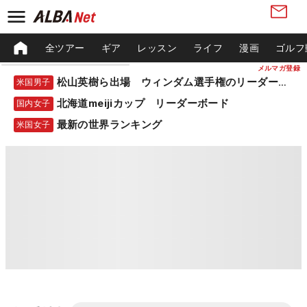
全ツアー
ギア
レッスン
ライフ
漫画
ゴルフ
メルマガ登録
松山英樹ら出場 ウィンダム選手権のリーダーボード
米国男子
北海道meijiカップ リーダーボード
国内女子
最新の世界ランキング
米国女子