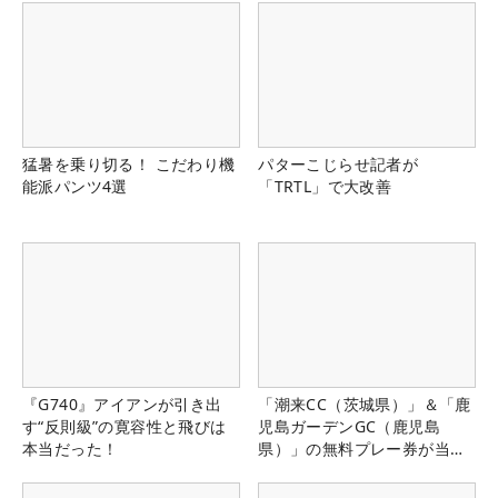
猛暑を乗り切る！ こだわり機
パターこじらせ記者が
能派パンツ4選
「TRTL」で大改善
『G740』アイアンが引き出
「潮来CC（茨城県）」＆「鹿
す“反則級”の寛容性と飛びは
児島ガーデンGC（鹿児島
本当だった！
県）」の無料プレー券が当た
る！！