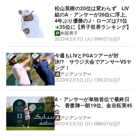
松山英樹の20位は変わらず LIV
組のA・アンサーが26位に浮上、
4年ぶり優勝のJ・ローズは71位
→35位に【男子世界ランキング】
米国男子
1
2023年2月7日 (火) 09時07分
今週もLIVとPGAツアーが対
決!? サウジ大会でアンサーVSヤ
ング！
アジアンツアー
1
2023年2月5日 (日) 13時23分
A・アンサーが単独首位で最終日
へ 香妻陣一朗19位、金谷拓実45
位
アジアンツアー
1
2023年2月5日 (日) 08時07分