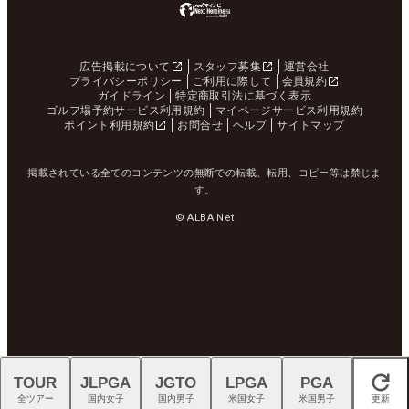
広告掲載について
スタッフ募集
運営会社
プライバシーポリシー
ご利用に際して
会員規約
ガイドライン
特定商取引法に基づく表示
ゴルフ場予約サービス利用規約
マイページサービス利用規約
ポイント利用規約
お問合せ
ヘルプ
サイトマップ
掲載されている全てのコンテンツの無断での転載、転用、コピー等は禁じま
す。
© ALBA Net
TOUR
JLPGA
JGTO
LPGA
PGA
閉じる
全ツアー
国内女子
国内男子
米国女子
米国男子
更新