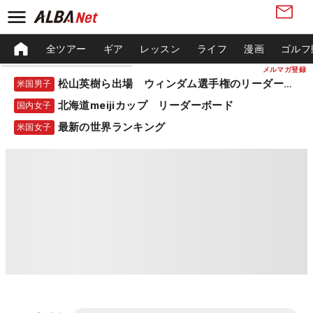
全ツアー
ギア
レッスン
ライフ
漫画
ゴルフ
メルマガ登録
松山英樹ら出場 ウィンダム選手権のリーダーボード
米国男子
北海道meijiカップ リーダーボード
国内女子
最新の世界ランキング
米国女子