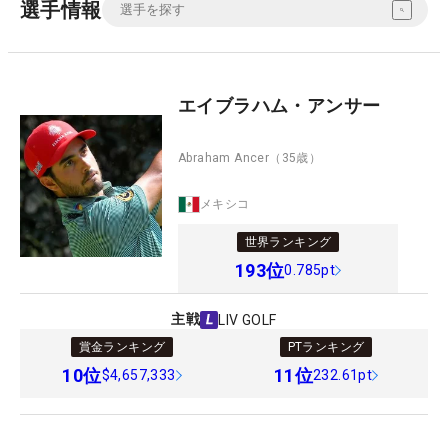
選手情報
エイブラハム・アンサー
Abraham Ancer
（35歳）
メキシコ
世界ランキング
193
位
0.785pt
主戦
LIV GOLF
賞金ランキング
PTランキング
10
位
11
位
$4,657,333
232.61pt