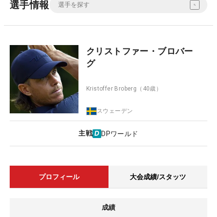
選手情報
クリストファー・ブロバー
グ
Kristoffer Broberg
（40歳）
スウェーデン
主戦
DPワールド
プロフィール
大会成績/スタッツ
成績