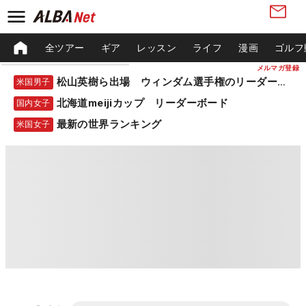
全ツアー
ギア
レッスン
ライフ
漫画
ゴルフ
メルマガ登録
松山英樹ら出場 ウィンダム選手権のリーダーボード
米国男子
北海道meijiカップ リーダーボード
国内女子
最新の世界ランキング
米国女子