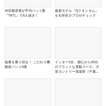
仲宗根澄香が平均パット数
最新モデル『FJクオンタム』
『TRTL』で6人抜き！
を石井良介プロがチェック
猛暑を乗り切る！ こだわり機
インター5分、都心から60分
能派パンツ4選
のフラットな美観コース。大
栄カントリー俱楽部（千葉
県）