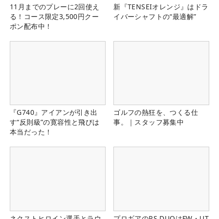
11月までのプレーに2回使え
新『TENSEIオレンジ』はドラ
る！コース限定3,500円クー
イバーシャフトの“最適解”
ポン配布中！
『G740』アイアンが引き出
ゴルフの熱狂を、つくる仕
す“反則級”の寛容性と飛びは
事。｜スタッフ募集中
本当だった！
ネクストヒロイン選手とラウ
プロギアのRS DUOはFW・UT