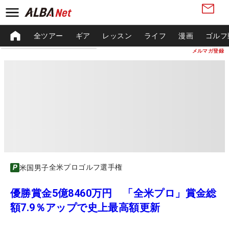
全ツアー
ギア
レッスン
ライフ
漫画
ゴルフ
メルマガ登録
全米プロゴルフ選手権
米国男子
優勝賞金5億8460万円 「全米プロ」賞金総
額7.9％アップで史上最高額更新