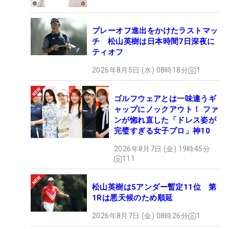
プレーオフ進出をかけたラストマッ
チ 松山英樹は日本時間7日深夜に
ティオフ
2026年8月5日 (水) 08時18分
1
ゴルフウェアとは一味違うギ
ャップにノックアウト！ ファ
ンが惚れ直した「ドレス姿が
完璧すぎる女子プロ」神10
2026年8月7日 (金) 19時45分
111
松山英樹は5アンダー暫定11位 第
1Rは悪天候のため順延
2026年8月7日 (金) 08時26分
1