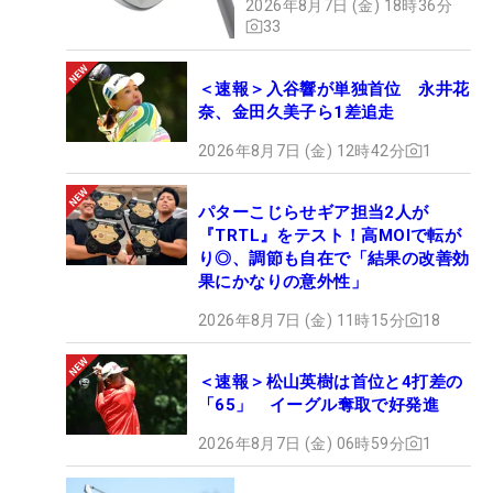
2026年8月7日 (金) 18時36分
33
＜速報＞入谷響が単独首位 永井花
奈、金田久美子ら1差追走
2026年8月7日 (金) 12時42分
1
パターこじらせギア担当2人が
『TRTL』をテスト！高MOIで転が
り◎、調節も自在で「結果の改善効
果にかなりの意外性」
2026年8月7日 (金) 11時15分
18
＜速報＞松山英樹は首位と4打差の
「65」 イーグル奪取で好発進
2026年8月7日 (金) 06時59分
1