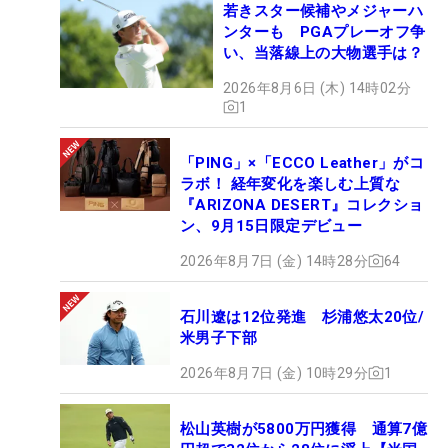
若きスター候補やメジャーハ
ンターも PGAプレーオフ争
い、当落線上の大物選手は？
2026年8月6日 (木) 14時02分
1
「PING」×「ECCO Leather」がコ
ラボ！ 経年変化を楽しむ上質な
『ARIZONA DESERT』コレクショ
ン、9月15日限定デビュー
2026年8月7日 (金) 14時28分
64
石川遼は12位発進 杉浦悠太20位/
米男子下部
2026年8月7日 (金) 10時29分
1
松山英樹が5800万円獲得 通算7億