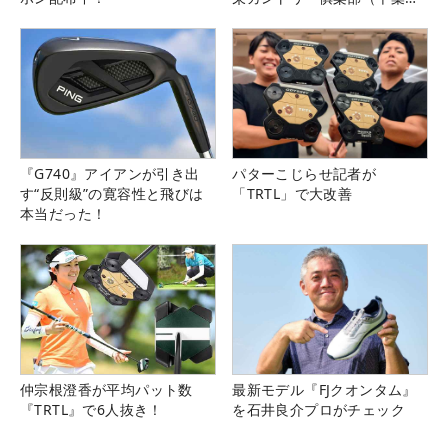
県）
『G740』アイアンが引き出
パターこじらせ記者が
す“反則級”の寛容性と飛びは
「TRTL」で大改善
本当だった！
仲宗根澄香が平均パット数
最新モデル『FJクオンタム』
『TRTL』で6人抜き！
を石井良介プロがチェック