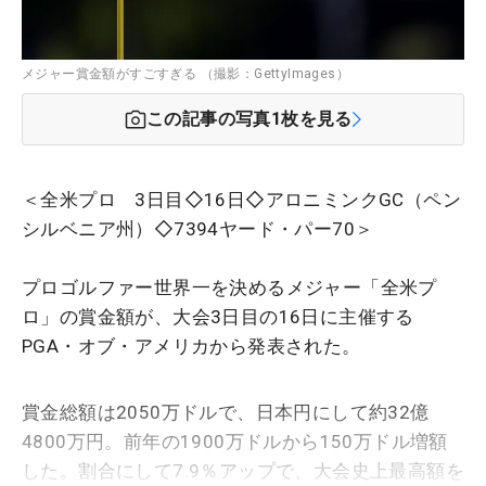
メジャー賞金額がすごすぎる （撮影：GettyImages）
この記事の写真
1
枚を見る
＜全米プロ 3日目◇16日◇アロニミンクGC（ペン
シルベニア州）◇7394ヤード・パー70＞
プロゴルファー世界一を決めるメジャー「全米プ
ロ」の賞金額が、大会3日目の16日に主催する
PGA・オブ・アメリカから発表された。
賞金総額は2050万ドルで、日本円にして約32億
4800万円。前年の1900万ドルから150万ドル増額
した。割合にして7.9％アップで、大会史上最高額を