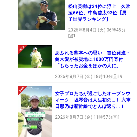
松山英樹は24位に浮上 久常
涼66位、中島啓太93位【男
子世界ランキング】
2026年8月4日 (火) 06時45分
1
あふれる熊本への思い 首位発進・
鈴木愛が被災地に1000万円寄付
「もらったお金をほかの人に」
2026年8月7日 (金) 18時10分
19
女子プロたちが過ごしたオープンウ
ィーク 堀琴音は人生初の…！ 六車
日那乃は新幹線でとんぼ返り…！
2026年8月7日 (金) 11時57分
1