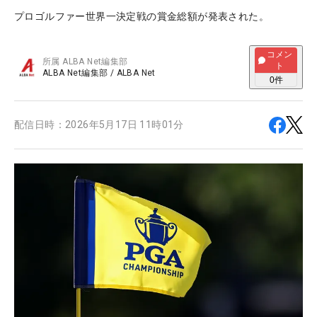
プロゴルファー世界一決定戦の賞金総額が発表された。
コメン
所属
ALBA Net編集部
ト
ALBA Net編集部
/
ALBA Net
0
件
配信日時：
2026年5月17日 11時01分