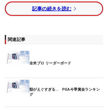
更新した。
記事の続きを読む
優勝者は369万ドル（約5億8460万円）を獲得す
る。2位は221万4000ドル（約3億5080万円）、3位
139万4000ドル（約2億2080万円）で、8位の63万
6400ドル（約1億840万円）までがいわゆる“億超
関連記事
え”となる。予選落ちした選手にも一律4300ドル
（約68万円）が支払われる。
メジャー最高額は今年4月「マスターズ」の2250万
全米プロ リーダーボード
ドル。6月に行われる「全米オープン」は昨年実績
で2150万ドル、7月「全英オープン」は同じく1700
万ドルだった。
額がえぐすぎる… PGA今季賞金ランキン
米国男子ツアーにおいては“第5のメジャー”と称され
グ
る「ザ・プレーヤーズ選手権」が最高で、賞金総額
は2500万ドルとなっている。