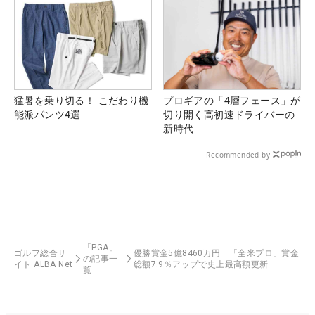
猛暑を乗り切る！ こだわり機
プロギアの「4層フェース」が
能派パンツ4選
切り開く高初速ドライバーの
新時代
Recommended by
「PGA」
ゴルフ総合サ
優勝賞金5億8460万円 「全米プロ」賞金
の記事一
イト ALBA Net
総額7.9％アップで史上最高額更新
覧