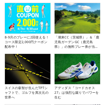
8-9月のプレーに2回使える！
「潮来CC（茨城県）」＆「鹿
コース限定2,000円クーポン
児島ガーデンGC（鹿児島
配布中！
県）」の無料プレー券が当た
る！！
スイスの叡智が生んだTPTシ
アディダス『コードカオス
ャフトで、ゴルフを異次元の
27』は強烈な蹴りでパワーを
世界へ
生む