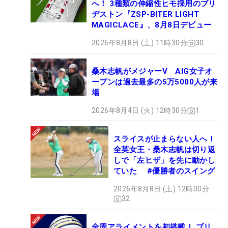
へ！ 3種類の伸縮性ヒモ採用のブリ
ヂストン『ZSP-BITER LIGHT
MAGICLACE』、8月8日デビュー
2026年8月8日 (土) 11時30分
30
桑木志帆がメジャーV AIG女子オ
ープンは過去最多の5万5000人が来
場
2026年8月4日 (火) 12時30分
1
スライスが止まらない人へ！
全英女王・桑木志帆は切り返
しで「左ヒザ」を先に動かし
ていた #優勝者のスイング
2026年8月8日 (土) 12時00分
32
全周アライメントを初搭載！ ブリ