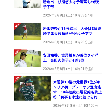
勝進出 杉浦悠太は予選落ち/米男
子下部
2026年8月8日 (土) 10時33分
1
岩永杏奈が16強進出 大会は3日連
続で悪天候順延/全米女子アマ
2026年8月8日 (土) 10時20分
1
安田祐香、吉澤柚月が首位タイ浮
上 金田久美子が1差3位
2026年8月8日 (土) 16時21分
1
米通算13勝の元世界1位がキ
ャリア初、プレーオフ進出逃
す 18年連続出場記録も終止
符「何事も永遠に続けられな
い」
2026年8月8日 (土) 10時00分