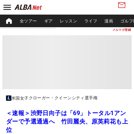
全ツアー
ギア
レッスン
ライフ
漫画
ゴルフ
メルマガ登録
クローガー・クイーンシティ選手権
米国女子
＜速報＞渋野日向子は「69」トータル1アン
ダーで予選通過へ 竹田麗央、原英莉花も上
位