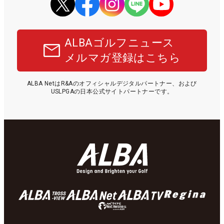
ALBAゴルフニュース
メルマガ登録はこちら
ALBA NetはR&Aのオフィシャルデジタルパートナー、および
USLPGAの日本公式サイトパートナーです。