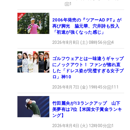
1
2006年発売の『ツアーAD PT』が
再び脚光 脇元華、穴井詩も投入
「初速が強くなった感じ」
2026年8月8日 (土) 08時56分
4
ゴルフウェアとは一味違うギャップ
にノックアウト！ ファンが惚れ直
した「ドレス姿が完璧すぎる女子プ
ロ」神10
2026年8月7日 (金) 19時45分
111
竹田麗央が13ランクアップ 山下
美夢有は7位【米国女子賞金ランキ
ング】
2026年8月4日 (火) 12時00分
1