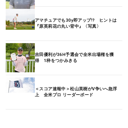
コ・ジンヨン（韓国）がトータル7アンダーで首
アマチュアでも30y即アップ!? ヒントは
位。トータル6アンダー・2位にロティ・ウォード
『原英莉花の丸い背中』〈写真〉
（イングランド）、トータル5アンダー・3位タイに
リディア・コ（ニュージーランド）らがつけてい
る。
吉田優利が36H予選会で全米出場権を獲
得 1枠をつかみきる
世界ランキング1位のネリー・コルダ（米国）はト
ータル4アンダー・5位タイにつけている。
＜スコア速報中＞松山英樹がV争いへ急浮
上 全米プロ リーダーボード