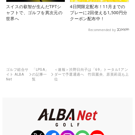
スイスの叡智が生んだTPTシ
4日間限定配布！11月までの
ャフトで、ゴルフを異次元の
プレーに2回使える1,500円分
世界へ
クーポン配布中！
Recommended by
ゴルフ総合サ
「LPGA」
＜速報＞渋野日向子は「69」トータル1アン
イト ALBA
の記事一
ダーで予選通過へ 竹田麗央、原英莉花も上
Net
覧
位