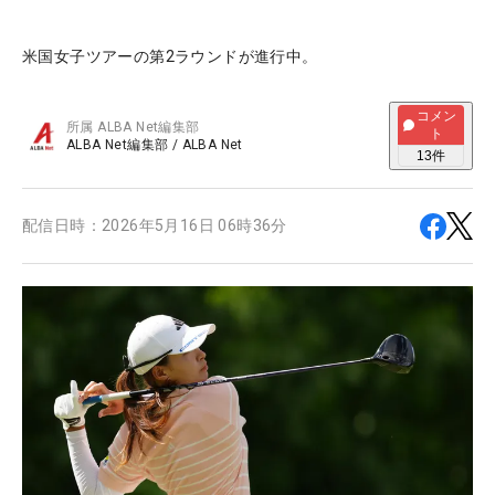
米国女子ツアーの第2ラウンドが進行中。
コメン
所属
ALBA Net編集部
ト
ALBA Net編集部
/
ALBA Net
13
件
配信日時：
2026年5月16日 06時36分