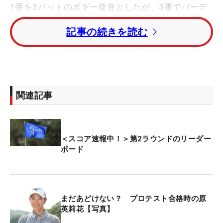
1番を3パットのボギー発進としたが、3番でバーデ
ィを奪って後半へ。11番、2メートルにつけた16番
記事の続きを読む
でさらに伸ばした。17番ではティショットがラフに
つかまったことを起点にボギーとしたが、アンダー
パーにまとめた。
日本勢は14人が出場。首位発進の竹田麗央は2バー
関連記事
ディ・2ボギーの「70」で回り、トータル4アンダ
ー・5位タイ。原英莉花は4バーディ・3ボギーの
「69」と伸ばしたが、トータル2アンダー・15位タ
＜スコア速報中！＞第2ラウンドのリーダー
イと順位はやや後退した。
ボード
吉田優利が「66」をマークしてトータルイーブンパ
ーの予選通過圏内に急浮上した。
まだあどけない？ プロテスト合格時の原
山下美夢有はトータルイーブンパー、畑岡奈紗はト
英莉花【写真】
ータル1オーバーで終盤をプレー中。