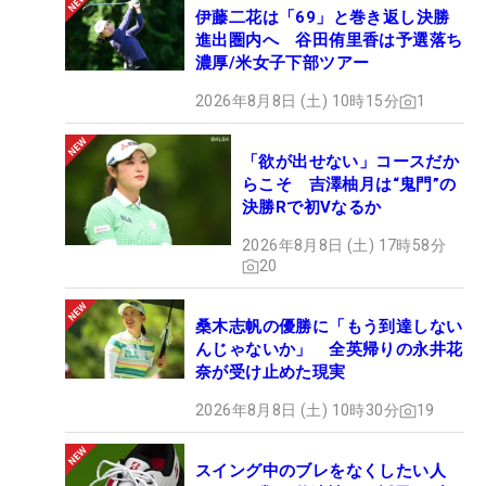
伊藤二花は「69」と巻き返し決勝
進出圏内へ 谷田侑里香は予選落ち
濃厚/米女子下部ツアー
2026年8月8日 (土) 10時15分
1
「欲が出せない」コースだか
らこそ 吉澤柚月は“鬼門”の
決勝Rで初Vなるか
2026年8月8日 (土) 17時58分
20
桑木志帆の優勝に「もう到達しない
んじゃないか」 全英帰りの永井花
奈が受け止めた現実
2026年8月8日 (土) 10時30分
19
スイング中のブレをなくしたい人