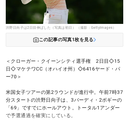
渋野日向子は2日目伸ばした（写真は初日） （撮影：GettyImages）
この記事の写真
1
枚を見る
＜クローガー・クイーンシティ選手権 2日目◇15
日◇マケテワCC（オハイオ州）◇6416ヤード・パ
ー70＞
米国女子ツアーの第2ラウンドが進行中。午前7時37
分スタートの渋野日向子は、3バーディ・2ボギーの
「69」ですでにホールアウト。トータル1アンダー
で予選通過を確実にしている。