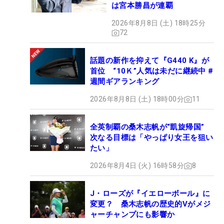
は宮本勝昌が連覇
2026年8月8日 (土) 18時25分
72
話題の新作を抑えて『G440 K』が
首位 “10Ｋ”人気は未だに継続中 #
週間ギアランキング
2026年8月8日 (土) 18時00分
11
全英制覇の桑木志帆が“凱旋帰国”
次なる目標は「やっぱり女王を狙い
たい」
2026年8月4日 (火) 16時58分
8
J・ローズが『イエローボール』に
変更？ 桑木志帆の歴史的Vがメジ
ャーチャンプにも影響か