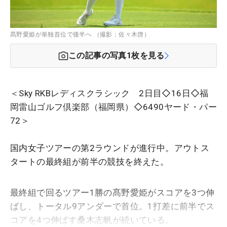
髙野愛姫が単独首位で後半へ （撮影：佐々木啓）
この記事の写真
1
枚を見る
＜Sky RKBレディスクラシック 2日目◇16日◇福
岡雷山ゴルフ倶楽部（福岡県）◇6490ヤード・パー
72＞
国内女子ツアーの第2ラウンドが進行中。アウトス
タートの最終組が前半の競技を終えた。
最終組で回るツアー1勝の髙野愛姫がスコアを3つ伸
ばし、トータル9アンダーで首位。1打差に前半でス
コアを4つ伸ばす桑木志帆が続いている。