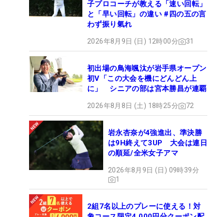
子プロコーチが教える「速い回転」
と「早い回転」の違い #四の五の言
わず振り氣れ
2026年8月9日 (日) 12時00分
31
初出場の鳥海颯汰が岩手県オープン
初V「この大会を機にどんどん上
に」 シニアの部は宮本勝昌が連覇
2026年8月8日 (土) 18時25分
72
岩永杏奈が4強進出、準決勝
は9H終えて3UP 大会は連日
の順延/全米女子アマ
2026年8月9日 (日) 09時39分
1
2組7名以上のプレーに使える！対
象コース限定4,000円分クーポン配