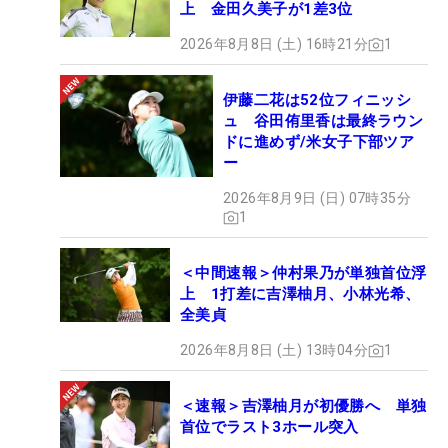
上 金田久美子が1差3位
2026年8月8日 (土) 16時21分
1
伊藤二花は52位フィニッシ
ュ 谷田侑里香は最終ラウン
ドに進めず/米女子下部ツア
ー
2026年8月9日 (日) 07時35分
1
＜中間速報＞仲村果乃が単独首位浮
上 1打差に吉澤柚月、小林光希、
全美貞
2026年8月8日 (土) 13時04分
1
＜速報＞吉澤柚月が初優勝へ 単独
首位でラスト3ホール突入