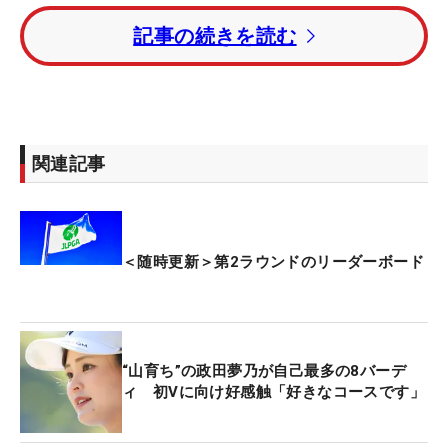
記事の続きを読む
トータル7アンダーの3位にテレサ・ルー、トータル
6アンダーの4位タイにウー・チャイェンと台湾勢も
並び、先週、メジャー初制覇を遂げた河本結、政田
夢乃、ホステスプロの荒木優奈らも4位タイにつけ
ている。
関連記事
トータル5アンダーの9位タイに小祝さくら、メルセ
デス・ランキング（以下MR）3位につける菅楓華は
トータル4アンダーの18位タイ。昨年女王の佐久間
＜随時更新＞第2ラウンドのリーダーボード
朱莉は、MR2位の髙橋彩華はトータル1アンダーの
50位タイでプレーしている。
昨年覇者の神谷そらはトータル3アンダーの25位タ
“山育ち”の政田夢乃が自己最多の8バーデ
イで後半戦を戦っている。
ィ 初Vに向け好感触「好きなコースです」
今大会の賞金総額は1億2000万円。優勝者には2160