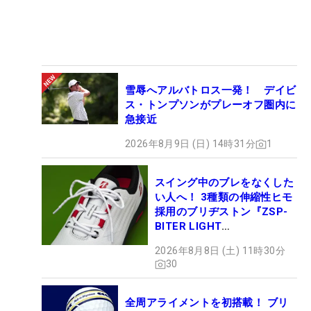
雪辱へアルバトロス一発！ デイビ
ス・トンプソンがプレーオフ圏内に
急接近
2026年8月9日 (日) 14時31分
1
スイング中のブレをなくした
い人へ！ 3種類の伸縮性ヒモ
採用のブリヂストン『ZSP-
BITER LIGHT
MAGICLACE』、8月8日デビ
2026年8月8日 (土) 11時30分
ュー
30
全周アライメントを初搭載！ ブリ