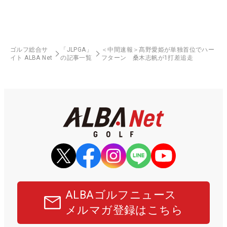
ゴルフ総合サ
「JLPGA」
＜中間速報＞髙野愛姫が単独首位でハー
イト ALBA Net
の記事一覧
フターン 桑木志帆が1打差追走
ALBAゴルフニュース
メルマガ登録はこちら