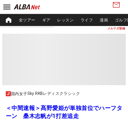
全ツアー
ギア
レッスン
ライフ
漫画
ゴルフ
メルマガ登録
Sky RKBレディスクラシック
国内女子
＜中間速報＞髙野愛姫が単独首位でハーフタ
ーン 桑木志帆が1打差追走