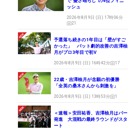
で“憂さ晴らし”の4位フィニ
ッシュ
2026年8月9日 (日) 17時06分
21
予選落ち続きの1年目は「壁がすご
かった」 パット劇的改善の吉澤柚
月がプロ3年目で初V
2026年8月9日 (日) 16時42分
17
22歳・吉澤柚月が念願の初優勝
「全英の桑木さんから刺激を」
2026年8月9日 (日) 13時53分
1
＜速報＞安田祐香、吉澤柚月はパー
発進 大混戦の最終ラウンドがスタ
ート