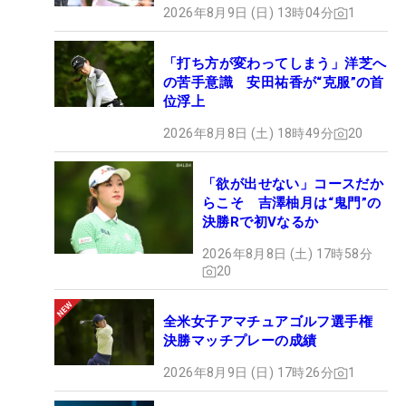
2026年8月9日 (日) 13時04分
1
「打ち方が変わってしまう」洋芝へ
の苦手意識 安田祐香が“克服”の首
位浮上
2026年8月8日 (土) 18時49分
20
「欲が出せない」コースだか
らこそ 吉澤柚月は“鬼門”の
決勝Rで初Vなるか
2026年8月8日 (土) 17時58分
20
全米女子アマチュアゴルフ選手権
決勝マッチプレーの成績
2026年8月9日 (日) 17時26分
1