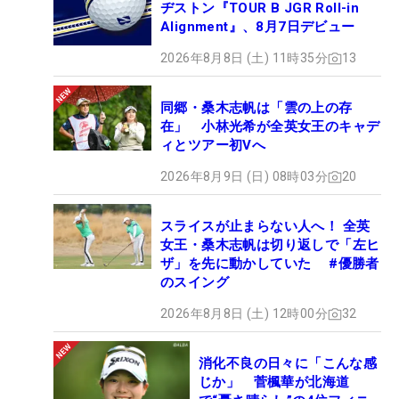
ヂストン『TOUR B JGR Roll-in
Alignment』、8月7日デビュー
2026年8月8日 (土) 11時35分
13
同郷・桑木志帆は「雲の上の存
在」 小林光希が全英女王のキャデ
ィとツアー初Vへ
2026年8月9日 (日) 08時03分
20
スライスが止まらない人へ！ 全英
女王・桑木志帆は切り返しで「左ヒ
ザ」を先に動かしていた #優勝者
のスイング
2026年8月8日 (土) 12時00分
32
消化不良の日々に「こんな感
じか」 菅楓華が北海道