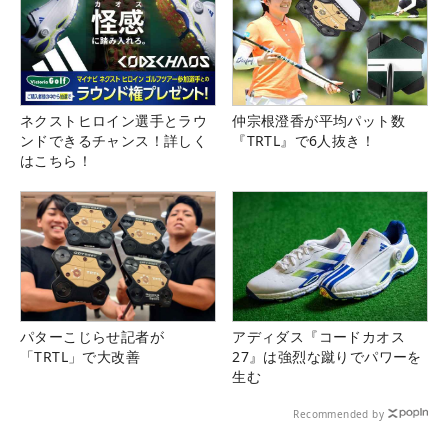
ネクストヒロイン選手とラウ
仲宗根澄香が平均パット数
ンドできるチャンス！詳しく
『TRTL』で6人抜き！
はこちら！
パターこじらせ記者が
アディダス『コードカオス
「TRTL」で大改善
27』は強烈な蹴りでパワーを
生む
Recommended by