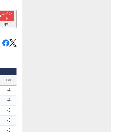
コメン
ト
0
件
SC
-4
-4
-3
-3
-3