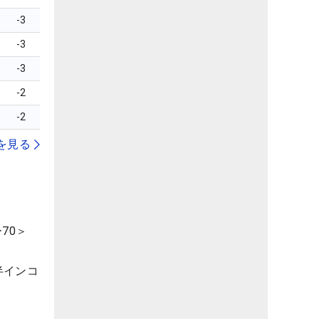
-3
-3
-3
-2
-2
を見る
70＞
半インコ