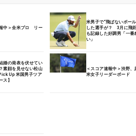
米男子で“飛ばないボール
報中＞全米プロ リー
した選手が？ 3月に飛距
も記録した好調男「一番
い」
結婚の発表を伏せてい
？素顔を見せない松山
＜スコア速報中＞渋野
ick Up 米国男子ツア
米女子リーダーボード
ース】