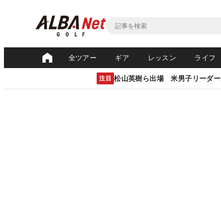
全ツアー
ギア
レッスン
ライフ
松山英樹ら出場 米男子リーダー
注目