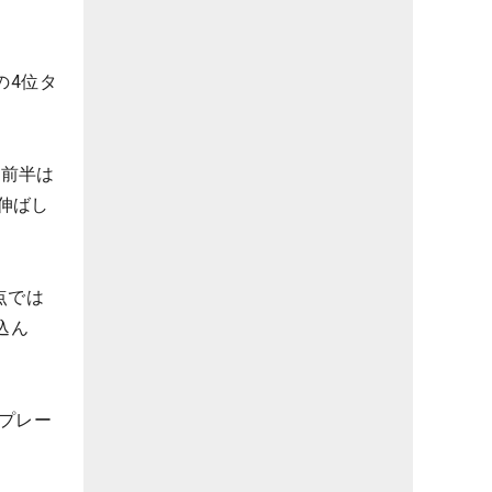
の4位タ
て前半は
て伸ばし
点では
込ん
プレー