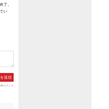
終了。
てい