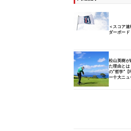
＜スコア速
ダーボード
松山英樹が
た理由とは
の“哲学”【P
ー十大ニュ