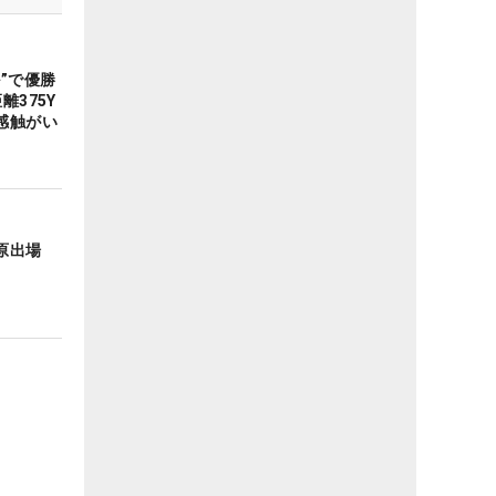
”で優勝
離375Y
感触がい
、原出場