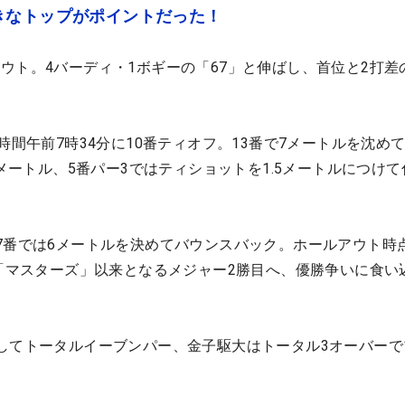
きなトップがポイントだった！
ウト。4バーディ・1ボギーの「67」と伸ばし、首位と2打差
時間午前7時34分に10番ティオフ。13番で7メートルを沈め
5メートル、5番パー3ではティショットを1.5メートルにつけ
7番では6メートルを決めてバウンスバック。ホールアウト時
年「マスターズ」以来となるメジャー2勝目へ、優勝争いに食い
してトータルイーブンパー、金子駆大はトータル3オーバーで