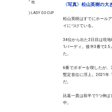
他
〈写真〉松山英樹の大
LADY GO CUP
松山英樹はすでにホールア
イにつけている。
34位から出た2日目は現地
1バーディ。後半3番で2.
た。
6番でボギーを喫したが、
暫定首位に浮上。2021
だ。
比嘉一貴は前半で1つ伸ば
中。