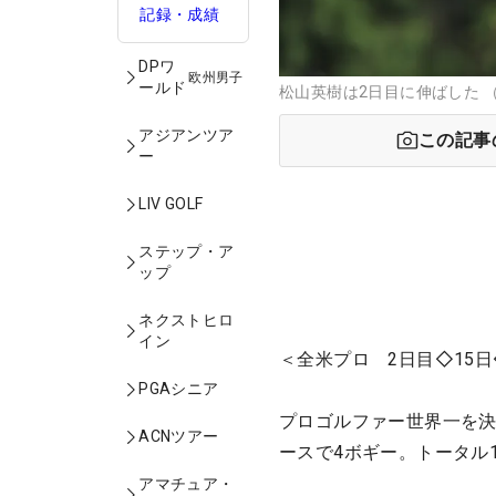
記録・成績
DPワ
欧州男子
ールド
松山英樹は2日目に伸ばした （撮影
アジアンツア
この記事
ー
LIV GOLF
ステップ・ア
ップ
ネクストヒロ
イン
＜全米プロ 2日目◇15日
PGAシニア
プロゴルファー世界一を決
ACNツアー
ースで4ボギー。トータル
アマチュア・