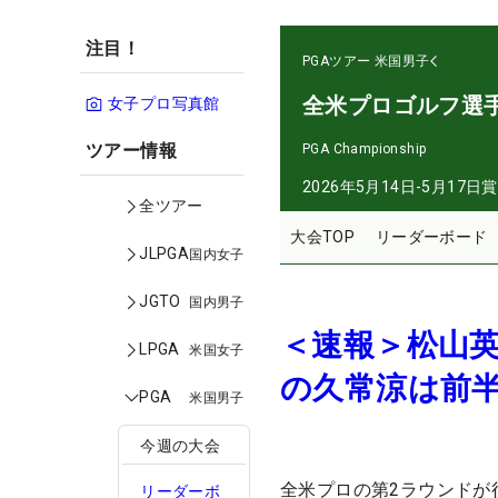
注目！
PGAツアー
米国男子
全米プロゴルフ選
女子プロ写真館
ツアー情報
PGA Championship
2026年5月14日-5月17日
賞
全ツアー
大会TOP
リーダーボード
JLPGA
国内女子
JGTO
国内男子
＜速報＞松山英
LPGA
米国女子
の久常涼は前半
PGA
米国男子
今週の大会
全米プロの第2ラウンドが
リーダーボ