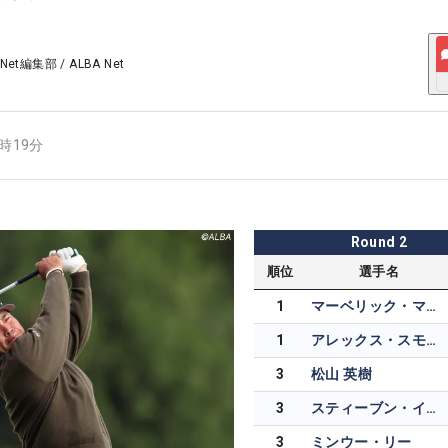
 Net編集部
/
ALBA Net
6時19分
Round
2
順位
選手名
1
マーベリック・マクニーリー
1
アレックス・スモーリー
3
松山 英樹
3
スティーブン・イェーガー
3
ミンウー・リー