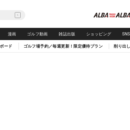
漫画
ゴルフ動画
雑誌出版
ショッピング
SN
ボード
ゴルフ場予約／毎週更新！限定優待プラン
削り出