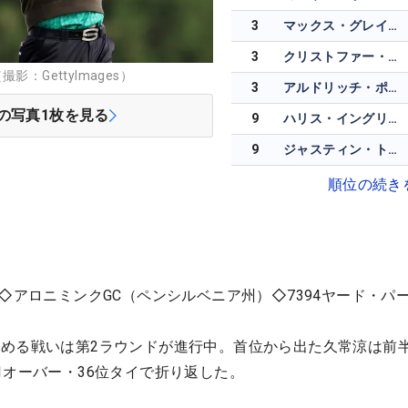
3
マックス・グレイザーマン
3
クリストファー・ゴッタラップ
：GettyImages）
3
アルドリッチ・ポトギーター
の写真
1
枚を見る
9
ハリス・イングリッシュ
9
ジャスティン・トーマス
順位の続き
◇アロニミンクGC（ペンシルベニア州）◇7394ヤード・パー
める戦いは第2ラウンドが進行中。首位から出た久常涼は前
1オーバー・36位タイで折り返した。