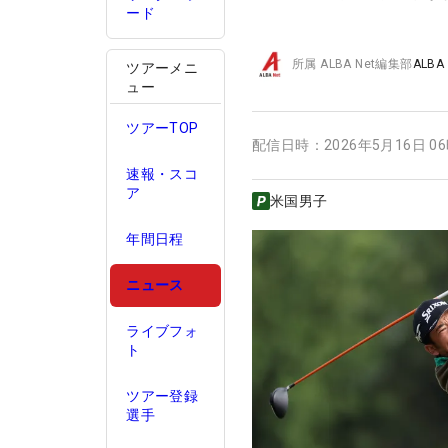
ード
所属
ALBA Net編集部
ALBA
ツアーメニ
ュー
ツアーTOP
配信日時：
2026年5月16日 0
速報・スコ
ア
米国男子
年間日程
ニュース
ライブフォ
ト
ツアー登録
選手