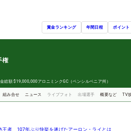
賞金ランキング
年間日程
ポイント
手権
金総額
$19,000,000
アロニミンクGC（ペンシルベニア州）
組み合せ
ニュース
ライブフォト
出場選手
概要など
TV
異色王者 107年ぶり快挙を遂げたアーロン・ライとは