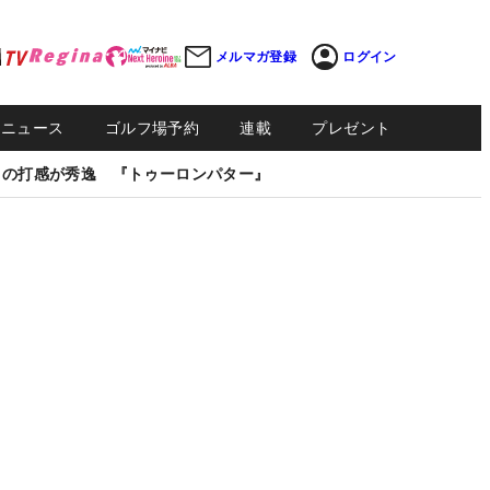
メルマガ登録
ログイン
Sニュース
ゴルフ場予約
連載
プレゼント
しの打感が秀逸 『トゥーロンパター』