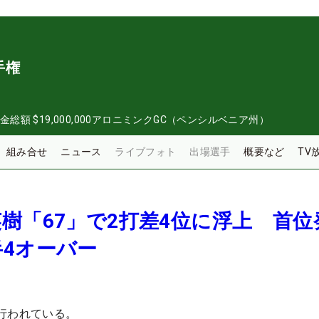
手権
金総額
$19,000,000
アロニミンクGC（ペンシルベニア州）
組み合せ
ニュース
ライブフォト
出場選手
概要など
TV
樹「67」で2打差4位に浮上 首位
4オーバー
行われている。