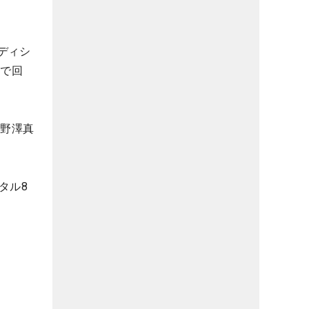
ディシ
」で回
、野澤真
タル8