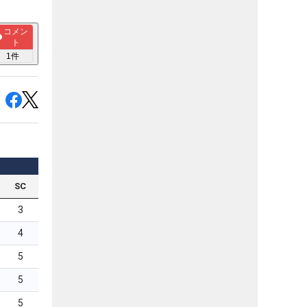
コメン
ト
1
件
SC
3
4
5
5
5