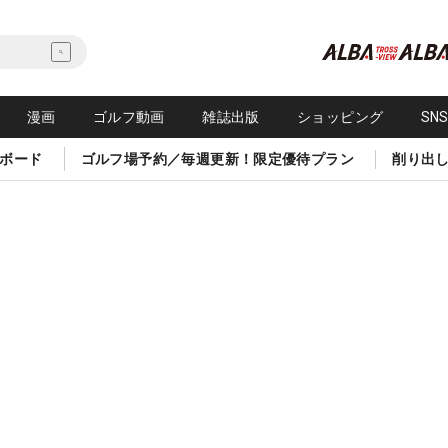
漫画
ゴルフ動画
雑誌出版
ショッピング
SN
ボード
ゴルフ場予約／毎週更新！限定優待プラン
削り出