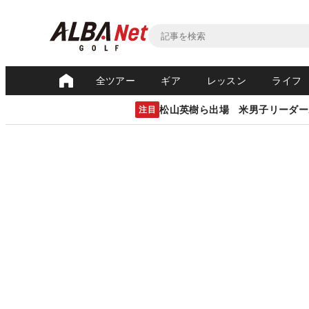
全ツアー
ギア
レッスン
ライフ
松山英樹ら出場 米男子リーダー
注目