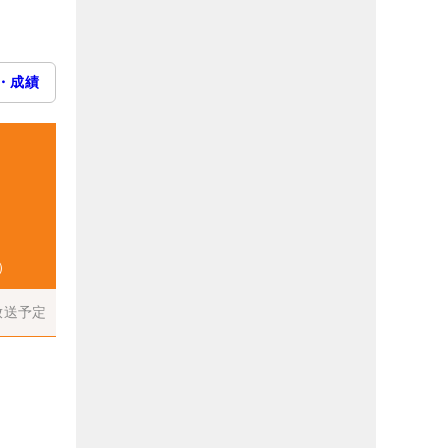
・成績
）
放送予定