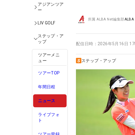
アジアンツア
ー
所属
ALBA Net編集部
ALBA
LIV GOLF
ステップ・ア
ップ
配信日時：
2026年5月16日 1
ツアーメニ
ュー
ステップ・アップ
ツアーTOP
年間日程
ニュース
ライブフォ
ト
ツアー登録