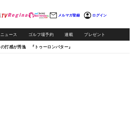
メルマガ登録
ログイン
Sニュース
ゴルフ場予約
連載
プレゼント
しの打感が秀逸 『トゥーロンパター』