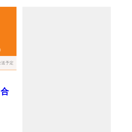
）
放送予定
ン合