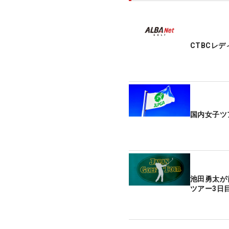
CTBCレ
国内女子ツ
池田勇太が
ツアー3日