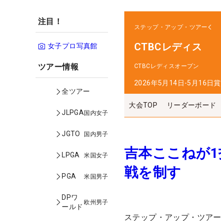
注目！
ステップ・アップ・ツアー
CTBCレディス
女子プロ写真館
ツアー情報
CTBCレディスオープン
2026年5月14日-5月16日
賞
全ツアー
大会TOP
リーダーボード
JLPGA
国内女子
JGTO
国内男子
吉本ここねが1
LPGA
米国女子
戦を制す
PGA
米国男子
DPワ
欧州男子
ールド
ステップ・アップ・ツア