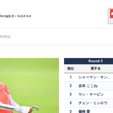
 Net編集部
/
ALBA Net
7時40分
Round
3
順位
選手名
1
シャーマン・サンティウィワタナポン
2
吉本 ここね
3
ヤン・ヤーピン
3
チェン・ミンロウ
3
篠崎 愛