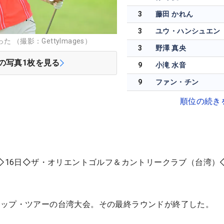
3
藤田 かれん
3
ユウ・ハンシュエン
（撮影：GettyImages）
3
野澤 真央
の写真
1
枚を見る
9
小滝 水音
9
ファン・チン
順位の続き
◇16日◇ザ・オリエントゴルフ＆カントリークラブ（台湾）◇
アップ・ツアーの台湾大会。その最終ラウンドが終了した。