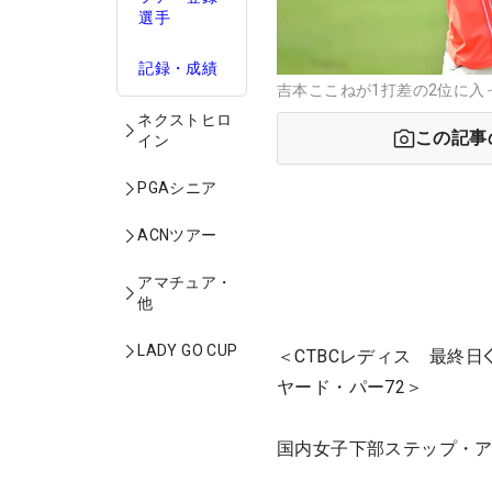
選手
記録・成績
吉本ここねが1打差の2位に入った 
ネクストヒロ
この記事
イン
PGAシニア
ACNツアー
アマチュア・
他
LADY GO CUP
＜CTBCレディス 最終日
ヤード・パー72＞
国内女子下部ステップ・