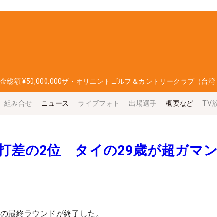
金総額
¥50,000,000
ザ・オリエントゴルフ＆カントリークラブ（台湾
組み合せ
ニュース
ライブフォト
出場選手
概要など
TV
打差の2位 タイの29歳が超ガマ
ーの最終ラウンドが終了した。