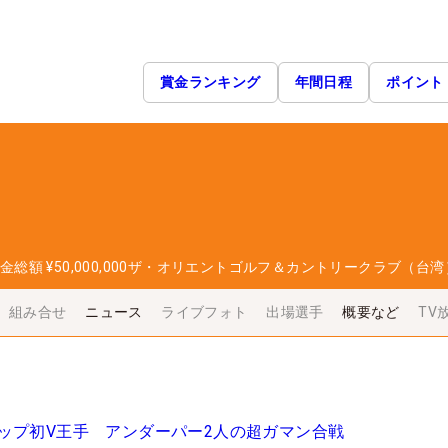
賞金ランキング
年間日程
ポイント
金総額
¥50,000,000
ザ・オリエントゴルフ＆カントリークラブ（台湾
組み合せ
ニュース
ライブフォト
出場選手
概要など
TV
ップ初V王手 アンダーパー2人の超ガマン合戦