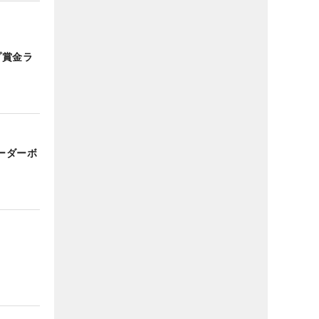
プ賞金ラ
ーダーボ