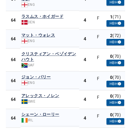
HBH
ENG
ラスムス・ホイガード
1
(71)
F
4
64
DEN
HBH
マット・ウォレス
2
(72)
F
4
64
ENG
HBH
クリスティアン・ベゾイデン
0
(70)
F
ハウト
4
64
HBH
SAF
ジョン・パリー
0
(70)
F
4
64
ENG
HBH
アレックス・ノレン
0
(70)
F
4
64
SWE
HBH
シェーン・ローリー
0
(70)
F
4
64
IRL
HBH