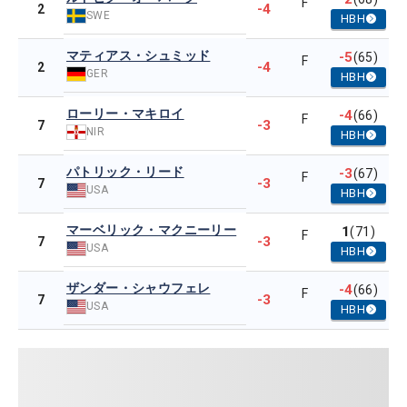
F
-4
2
SWE
HBH
マティアス・シュミッド
-5
(65)
F
-4
2
GER
HBH
ローリー・マキロイ
-4
(66)
F
-3
7
NIR
HBH
パトリック・リード
-3
(67)
F
-3
7
USA
HBH
マーベリック・マクニーリー
1
(71)
F
-3
7
USA
HBH
ザンダー・シャウフェレ
-4
(66)
F
-3
7
USA
HBH