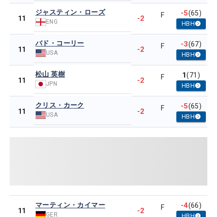
ジャスティン・ローズ
-5
(65)
F
-2
11
ENG
HBH
バド・コーリー
-3
(67)
F
-2
11
USA
HBH
松山 英樹
1
(71)
F
-2
11
JPN
HBH
クリス・カーク
-5
(65)
F
-2
11
USA
HBH
マーティン・カイマー
-4
(66)
F
-2
11
GER
HBH