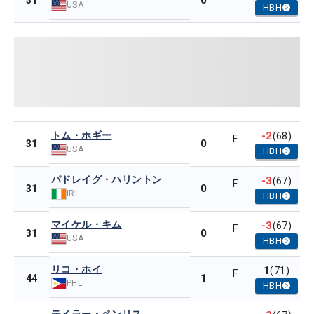
0
31
USA
HBH
トム・ホギー
-2
(68)
F
0
31
USA
HBH
パドレイグ・ハリントン
-3
(67)
F
0
31
IRL
HBH
マイケル・キム
-3
(67)
F
0
31
USA
HBH
リコ・ホイ
1
(71)
F
1
44
PHL
HBH