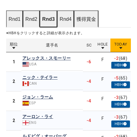
Rnd1
Rnd2
Rnd3
Rnd4
獲得賞金
※HBHをクリックすると詳細が表示されます。
順位
HOLE
TODAY
選手名
SC
アレックス・スモーリー
-2
(68)
F
-6
1
USA
HBH
ニック・テイラー
-5
(65)
F
-4
2
CAN
HBH
ジョン・ラーム
-3
(67)
F
-4
2
ESP
HBH
アーロン・ライ
-3
(67)
F
-4
2
ENG
HBH
ルドビグ・オーバーグ
-2
(68)