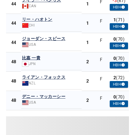
テイラー・ペンリス
-3
(67)
F
1
44
CAN
HBH
リー・ハオトン
1
(71)
F
1
44
CHI
HBH
ジョーダン・スピース
0
(70)
F
1
44
USA
HBH
比嘉 一貴
0
(70)
F
2
48
JPN
HBH
ライアン・フォックス
2
(72)
F
2
48
NZL
HBH
デニー・マッカーシー
0
(70)
F
2
48
USA
HBH