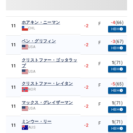
ホアキン・ニーマン
-4
(66)
F
-2
11
CHL
HBH
ベン・グリフィン
-3
(67)
F
-2
11
USA
HBH
クリストファー・ゴッタラッ
1
(71)
F
プ
-2
11
HBH
USA
クリストファー・レイタン
-5
(65)
F
-2
11
NOR
HBH
マックス・グレイザーマン
1
(71)
F
-2
11
USA
HBH
ミンウー・リー
1
(71)
F
-2
11
AUS
HBH