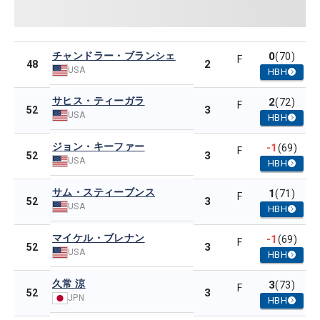
チャンドラー・ブランシェ
0
(70)
F
2
48
USA
HBH
サヒス・ティーガラ
2
(72)
F
3
52
USA
HBH
ジョン・キーファー
-1
(69)
F
3
52
USA
HBH
サム・スティーブンス
1
(71)
F
3
52
USA
HBH
マイケル・ブレナン
-1
(69)
F
3
52
USA
HBH
久常 涼
3
(73)
F
3
52
JPN
HBH