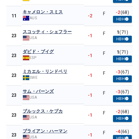
キャメロン・スミス
-2
(68)
F
-2
11
AUS
HBH
スコッティ・シェフラー
1
(71)
F
-1
23
USA
HBH
ダビド・プイグ
1
(71)
F
-1
23
ESP
HBH
ミカエル・リンドベリ
-3
(67)
F
-1
23
SWE
HBH
サム・バーンズ
-3
(67)
F
-1
23
USA
HBH
ブルックス・ケプカ
-2
(68)
F
-1
23
USA
HBH
ブライアン・ハーマン
-4
(66)
F
-1
23
USA
HBH