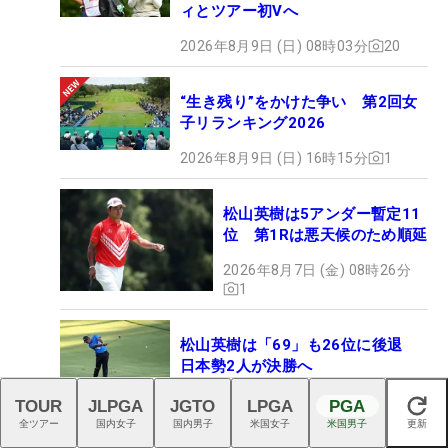
ィとツアー初Vへ
2026年8月9日 (日) 08時03分
20
“生き残り”をかけた争い 第2回女
子リランキング2026
2026年8月9日 (日) 16時15分
1
松山英樹は5アンダー暫定11
位 第1Rは悪天候のため順延
2026年8月7日 (金) 08時26分
1
松山英樹は「69」も26位に後退
日本勢2人が決勝へ
2026年8月8日 (土) 08時41分
1
TOUR
JLPGA
JGTO
LPGA
PGA
閉じる
全ツアー
国内女子
国内男子
米国女子
米国男子
更新