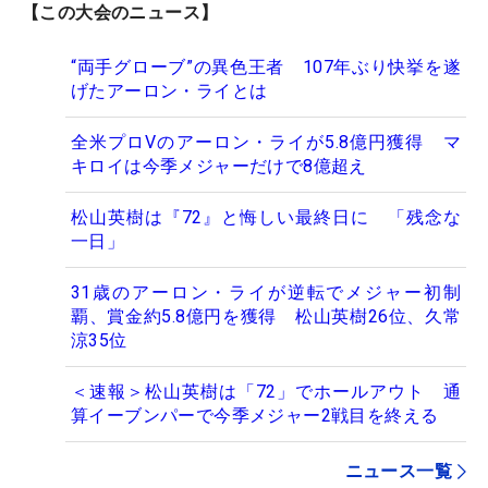
【この大会のニュース】
“両手グローブ”の異色王者 107年ぶり快挙を遂
げたアーロン・ライとは
全米プロVのアーロン・ライが5.8億円獲得 マ
キロイは今季メジャーだけで8億超え
松山英樹は『72』と悔しい最終日に 「残念な
一日」
31歳のアーロン・ライが逆転でメジャー初制
覇、賞金約5.8億円を獲得 松山英樹26位、久常
涼35位
＜速報＞松山英樹は「72」でホールアウト 通
算イーブンパーで今季メジャー2戦目を終える
ニュース一覧