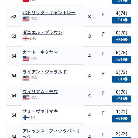
HBH
パトリック・キャントレー
4
(74)
F
3
52
USA
HBH
ダニエル・ブラウン
0
(70)
F
3
52
ENG
HBH
カート・キタヤマ
5
(75)
F
4
64
USA
HBH
ライアン・ジェラルド
3
(73)
F
4
64
USA
HBH
ウィリアム・モウ
0
(70)
F
4
64
USA
HBH
サミ・ヴァリマキ
1
(71)
F
4
64
FIN
HBH
アレックス・フィッツパトリ
2
(72)
F
ック
4
64