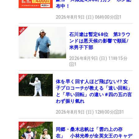
布中！
2026年8月9日 (日) 06時00分
1
石川遼は暫定68位 第3ラウ
ンドは悪天候の影響で順延/
米男子下部
2026年8月9日 (日) 11時15分
1
体を早く回す人ほど飛ばない!? 女
子プロコーチが教える「速い回転」
と「早い回転」の違い #四の五の言
わず振り氣れ
2026年8月9日 (日) 12時00分
31
同郷・桑木志帆は「雲の上の存
在」 小林光希が全英女王のキャデ