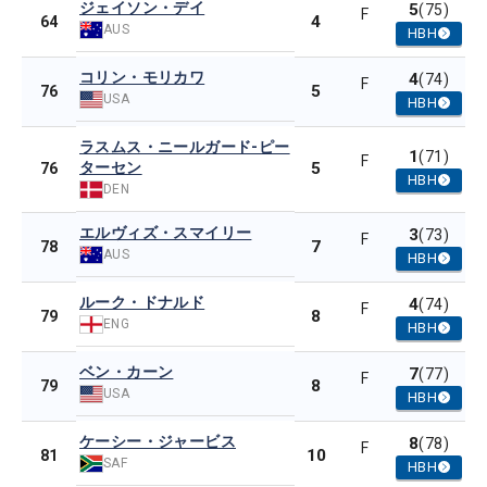
ジェイソン・デイ
5
(75)
F
4
64
AUS
HBH
コリン・モリカワ
4
(74)
F
5
76
USA
HBH
ラスムス・ニールガード-ピー
1
(71)
F
ターセン
5
76
HBH
DEN
エルヴィズ・スマイリー
3
(73)
F
7
78
AUS
HBH
ルーク・ドナルド
4
(74)
F
8
79
ENG
HBH
ベン・カーン
7
(77)
F
8
79
USA
HBH
ケーシー・ジャービス
8
(78)
F
10
81
SAF
HBH