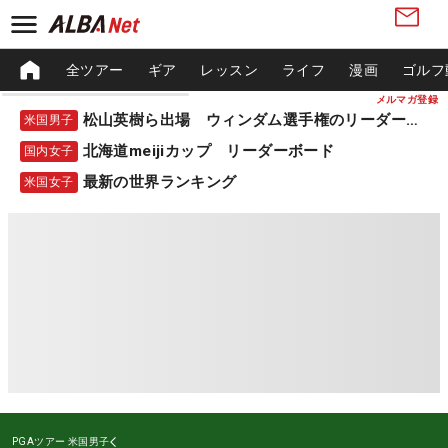
全ツアー
ギア
レッスン
ライフ
漫画
ゴルフ
メルマガ登録
松山英樹ら出場 ウィンダム選手権のリーダーボード
米国男子
北海道meijiカップ リーダーボード
国内女子
最新の世界ランキング
米国女子
PGAツアー
米国男子