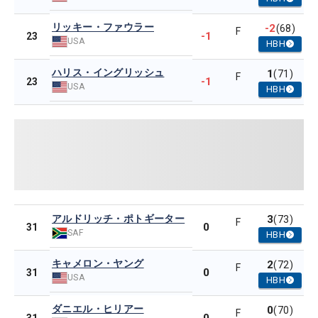
リッキー・ファウラー
-2
(68)
F
-1
23
USA
HBH
ハリス・イングリッシュ
1
(71)
F
-1
23
USA
HBH
アルドリッチ・ポトギーター
3
(73)
F
0
31
SAF
HBH
キャメロン・ヤング
2
(72)
F
0
31
USA
HBH
ダニエル・ヒリアー
0
(70)
F