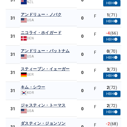
0
31
NZL
HBH
アンドリュー・ノバク
1
(71)
F
0
31
USA
HBH
ニコライ・ホイガード
-4
(66)
F
0
31
DEN
HBH
アンドリュー・パットナム
0
(70)
F
0
31
USA
HBH
スティーブン・イェーガー
3
(73)
F
0
31
GER
HBH
キム・シウー
2
(72)
F
0
31
KOR
HBH
ジャスティン・トーマス
2
(72)
F
0
31
USA
HBH
ダスティン・ジョンソン
-2
(68)
F