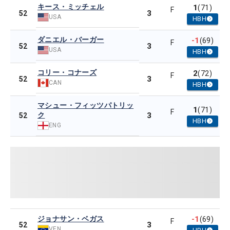
キース・ミッチェル
1
(71)
F
3
52
USA
HBH
ダニエル・バーガー
-1
(69)
F
3
52
USA
HBH
コリー・コナーズ
2
(72)
F
3
52
CAN
HBH
マシュー・フィッツパトリッ
1
(71)
F
ク
3
52
HBH
ENG
ジョナサン・ベガス
-1
(69)
F
3
52
VEN