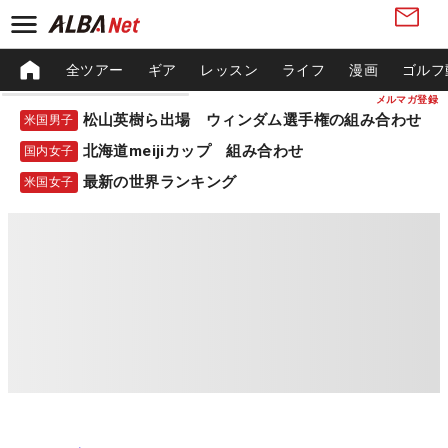
全ツアー
ギア
レッスン
ライフ
漫画
ゴルフ
メルマガ登録
松山英樹ら出場 ウィンダム選手権の組み合わせ
米国男子
北海道meijiカップ 組み合わせ
国内女子
最新の世界ランキング
米国女子