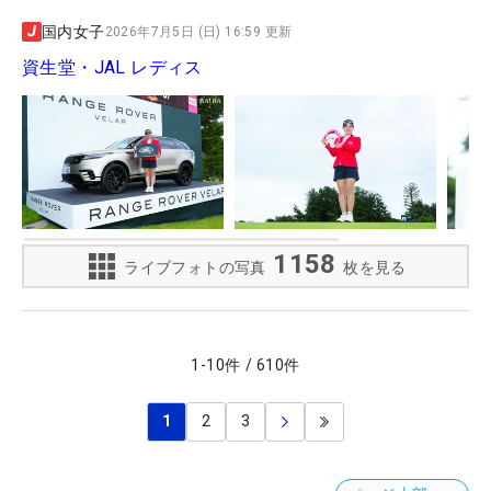
国内女子
2026年7月5日 (日) 16:59 更新
資生堂・JAL レディス
1158
ライブフォトの写真
枚を見る
1
-
10
件
/
610
件
1
2
3