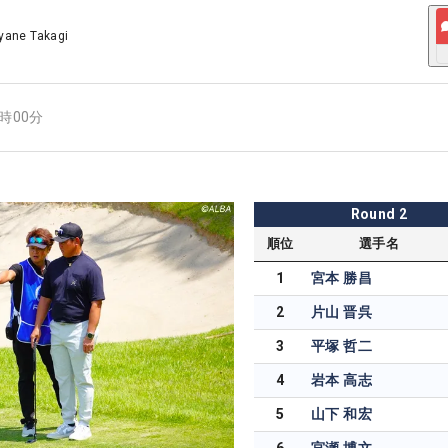
yane Takagi
0時00分
Round
2
順位
選手名
1
宮本 勝昌
2
片山 晋呉
3
平塚 哲二
4
岩本 高志
5
山下 和宏