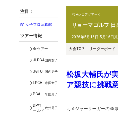
注目！
PGAシニアツアー
リョーマゴルフ 日
女子プロ写真館
ツアー情報
2026年5月15日-5月16日
賞
大会TOP
リーダーボード
全ツアー
JLPGA
国内女子
JGTO
国内男子
松坂大輔氏が
ア競技に挑戦
LPGA
米国女子
PGA
米国男子
DPワ
欧州男子
元メジャーリーガーの45
ールド