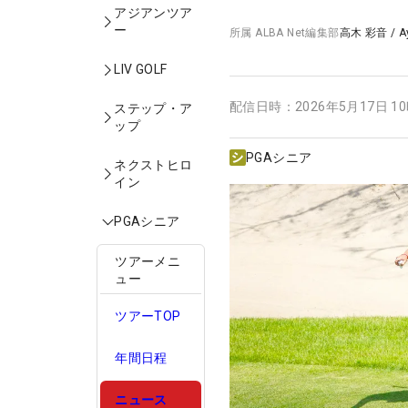
アジアンツア
ー
所属
ALBA Net編集部
高木 彩音
/
A
LIV GOLF
配信日時：
2026年5月17日 1
ステップ・ア
ップ
PGAシニア
ネクストヒロ
イン
PGAシニア
ツアーメニ
ュー
ツアーTOP
年間日程
ニュース