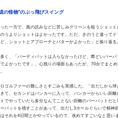
成の怪物”のぶっ飛びスイング
かった一方で、風の読みなどに苦しみグリーンを狙うショット
きのうよりショットはよかったです。ただ、きのうと違ってド
けど、ショットとアプローチとパターがよかった」と振り返る
も多く、「バーディパットは入らなかったけど、際どいパーパ
でよかったです」。心残りの場面もあったが、70台でまとめ
た。
プロゴルファーの難しさとすごみも実感した。「出だしから球
てきて、セカンドはバンカーに入って、バンカーからいい距離
ートでやっていたら多分なんてことない距離のパーパットだと
ーパットを残すことがあって、出だし3ホールぐらいで精神
はそれを4日間とかやっているので、改めてすごいなと思い