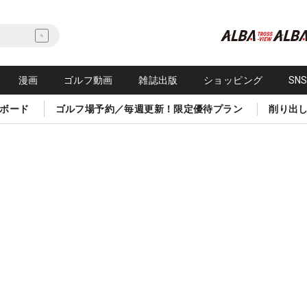
漫画
ゴルフ動画
雑誌出版
ショッピング
SN
ボード
ゴルフ場予約／毎週更新！限定優待プラン
削り出