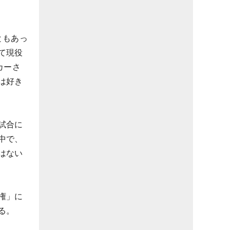
ともあっ
て現役
カーさ
は好き
試合に
中で、
はない
権」に
る。