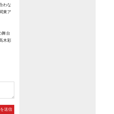
合わな
関東ア
の舞台
高木彩