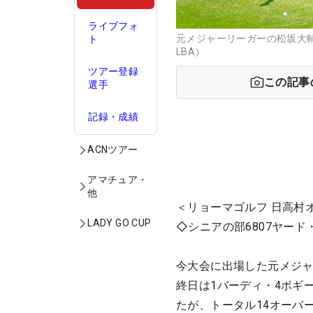
ライブフォ
元メジャーリーガーの松坂大輔
ト
LBA）
ツアー登録
この記事
選手
記録・成績
ACNツアー
アマチュア・
他
＜リョーマゴルフ 日高村
LADY GO CUP
◇シニアの部6807ヤード
今大会に出場した元メジャ
終日は1バーディ・4ボギ
たが、トータル14オーバ