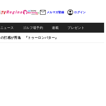
メルマガ登録
ログイン
Sニュース
ゴルフ場予約
連載
プレゼント
しの打感が秀逸 『トゥーロンパター』