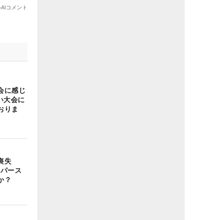
会に感じ
い大会に
おりま
喪失
ーパース
か？