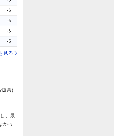
-6
-6
-6
-6
-5
を見る
高知県）
返し、最
なかっ