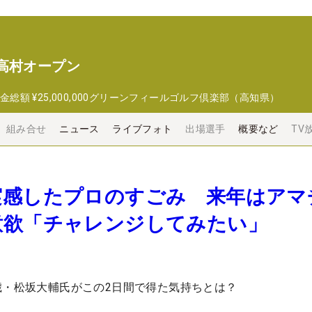
高村オープン
金総額
¥25,000,000
グリーンフィールゴルフ倶楽部（高知県）
組み合せ
ニュース
ライブフォト
出場選手
概要など
TV
実感したプロのすごみ 来年はアマ
意欲「チャレンジしてみたい」
歳・松坂大輔氏がこの2日間で得た気持ちとは？