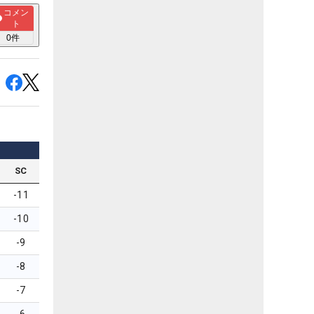
コメン
ト
0
件
SC
-11
-10
-9
-8
-7