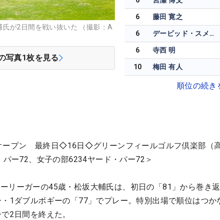
6
宮瀬 博文
6
藤田 寛之
氏が2日間を戦い抜いた （撮影：A
6
デービッド・スメイル
6
寺西 明
の写真
1
枚を見る
10
梅田 有人
順位の続き
オープン 最終日◇16日◇グリーンフィールゴルフ倶楽部（
・パー72、女子の部6234ヤード・パー72＞
ーリーガーの45歳・松坂大輔氏は、初日の「81」から巻き
ー・1ダブルボギーの「77」でプレー。特別出場で順位はつか
ーで2日間を終えた。