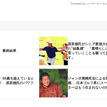
原辰徳氏がシニア新規大
た“結集感” 「素晴らし
 最終結果
育っていくことを願って
す」
〉65歳を超えていると
ジャンボ尾崎死去による
！ 原辰徳氏のパワフ
感……日本ゴルフ界にス
ターはもう生まれないの