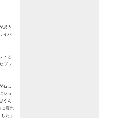
が思う
ライバ
。
ットと
たプレ
が右に
にショ
思うん
的に疲れ
ました」