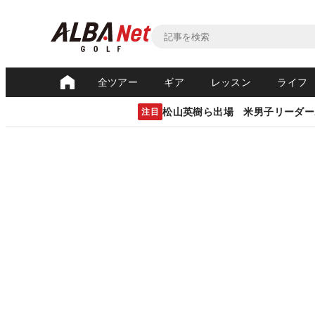
全ツアー
ギア
レッスン
ライフ
松山英樹ら出場 米男子リーダー
注目