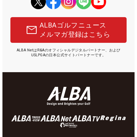
ALBAゴルフニュース
メルマガ登録はこちら
ALBA NetはR&Aのオフィシャルデジタルパートナー、および
USLPGAの日本公式サイトパートナーです。