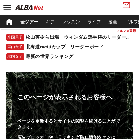
全ツアー
ギア
レッスン
ライフ
漫画
ゴルフ
メルマガ登録
松山英樹ら出場 ウィンダム選手権のリーダーボード
米国男子
北海道meijiカップ リーダーボード
国内女子
最新の世界ランキング
米国女子
このページが表示されるお客様へ
ページを更新するとサイトの閲覧を続けることがで
きます。
広告ブロッカーやトラッキング防止機能をオンにし