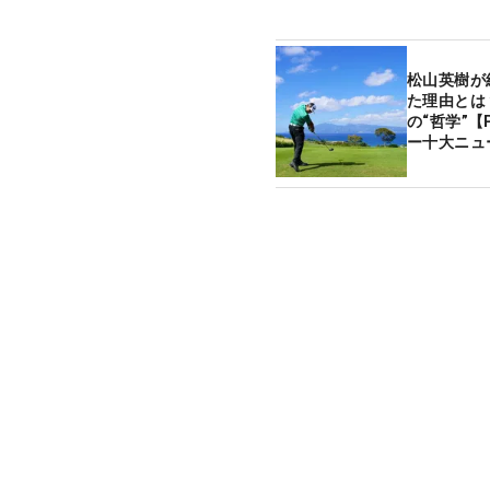
松山英樹が
た理由とは
の“哲学”【P
ー十大ニュ