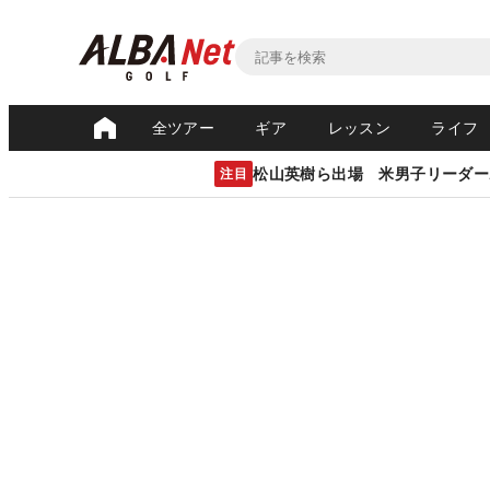
全ツアー
ギア
レッスン
ライフ
松山英樹ら出場 米男子リーダー
注目