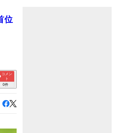
首位
コメン
ト
0
件