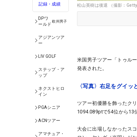
記録・成績
松山英樹は後退 （撮影：Getty
DPワ
欧州男子
ールド
アジアンツア
ー
LIV GOLF
米国男子ツアー「トゥル
発表された。
ステップ・ア
ップ
〈写真〉右足をグイッ
ネクストヒロ
イン
ツアー初優勝を飾ったクリ
PGAシニア
1094.089ptで54位か
ACNツアー
大会に出場しなかったスコッ
アマチュア・