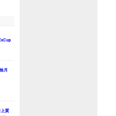
xCup
柚月
む上質