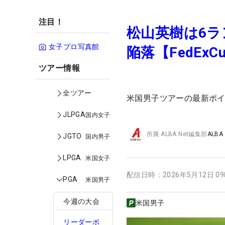
注目！
松山英樹は6ラ
女子プロ写真館
陥落【FedEx
ツアー情報
全ツアー
米国男子ツアーの最新ポ
JLPGA
国内女子
所属
ALBA Net編集部
ALBA
JGTO
国内男子
LPGA
米国女子
配信日時：
2026年5月12日 0
PGA
米国男子
今週の大会
米国男子
リーダーボ