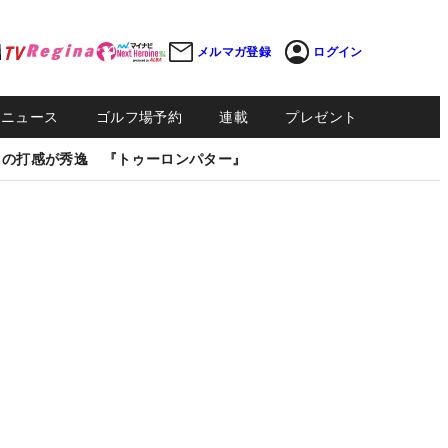
メルマガ登録
ログイン
Sニュース
ゴルフ場予約
連載
プレゼント
しの打感が秀逸 『トゥーロンパター』