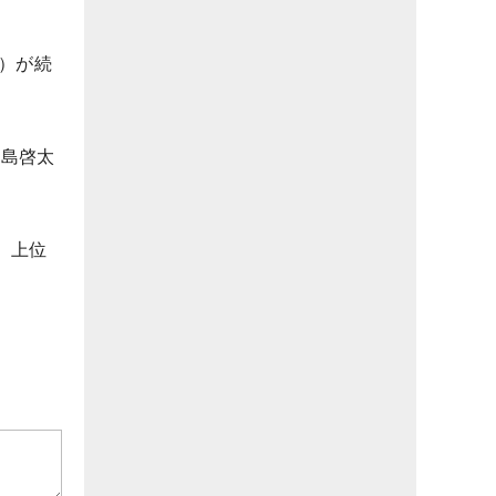
）が続
中島啓太
。上位