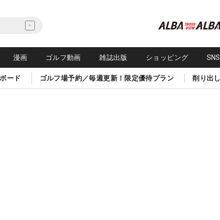
漫画
ゴルフ動画
雑誌出版
ショッピング
SN
ボード
ゴルフ場予約／毎週更新！限定優待プラン
削り出