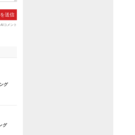
ング
ング