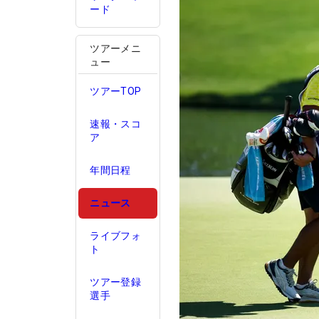
ード
ツアーメニ
ュー
ツアーTOP
速報・スコ
ア
年間日程
ニュース
ライブフォ
ト
ツアー登録
選手