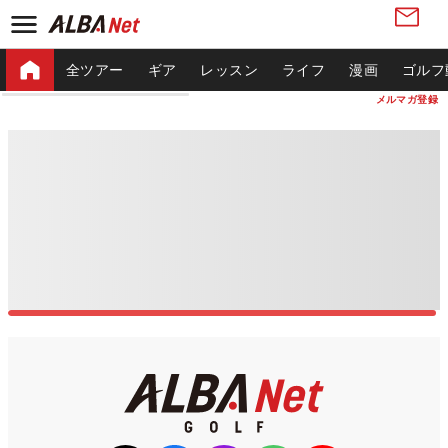
全ツアー
ギア
レッスン
ライフ
漫画
ゴルフ
メルマガ登録