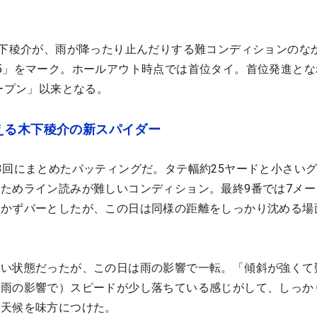
木下稜介が、雨が降ったり止んだりする難コンディションのな
5」をマーク。ホールアウト時点では首位タイ。首位発進とな
オープン」以来となる。
える木下稜介の新スパイダー
3回にまとめたパッティングだ。タテ幅約25ヤードと小さい
ためライン読みが難しいコンディション。最終9番では7メー
届かずパーとしたが、この日は同様の距離をしっかり沈める場
ない状態だったが、この日は雨の影響で一転。「傾斜が強くて
（雨の影響で）スピードが少し落ちている感じがして、しっか
悪天候を味方につけた。