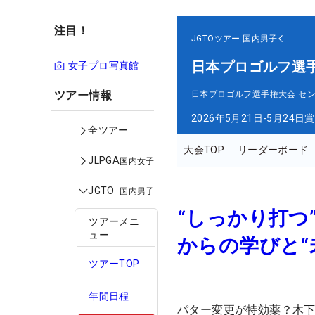
注目！
JGTOツアー
国内男子
日本プロゴルフ選
女子プロ写真館
ツアー情報
日本プロゴルフ選手権大会 セ
2026年5月21日-5月24日
賞
全ツアー
大会TOP
リーダーボード
JLPGA
国内女子
JGTO
国内男子
“しっかり打つ
ツアーメニ
ュー
からの学びと“
ツアーTOP
年間日程
パター変更が特効薬？木下