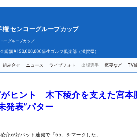
手権 センコーグループカップ
ンコーグループカップ
金総額
¥150,000,000
蒲生ゴルフ倶楽部（滋賀県）
組み合せ
ニュース
ライブフォト
出場選手
概要など
TV
”がヒント 木下稜介を支えた宮本
未発表”パター
稜介が好パット連発で「65」をマークした。