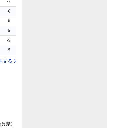
-7
-6
-5
-5
-5
-5
を見る
滋賀県）