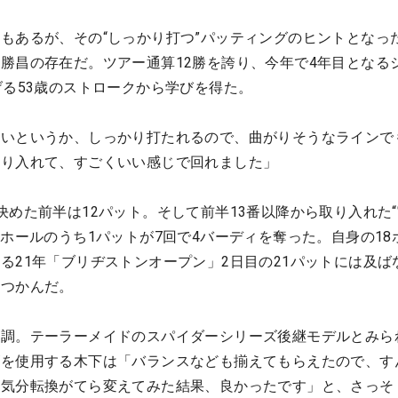
もあるが、その“しっかり打つ”パッティングのヒントとなっ
勝昌の存在だ。ツアー通算12勝を誇り、今年で4年目となる
げる53歳のストロークから学びを得た。
早いというか、しっかり打たれるので、曲がりそうなラインで
取り入れて、すごくいい感じで回れました」
決めた前半は12パット。そして前半13番以降から取り入れた
9ホールのうち1パットが7回で4バーディを奪った。自身の18
る21年「ブリヂストンオープン」2日目の21パットには及ば
をつかんだ。
新調。テーラーメイドのスパイダーシリーズ後継モデルとみら
ズを使用する木下は「バランスなども揃えてもらえたので、す
。気分転換がてら変えてみた結果、良かったです」と、さっそ