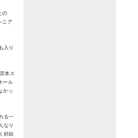
たの
シニア
も入り
“宮本ス
ホール
なかっ
れる一
んなり
く好結