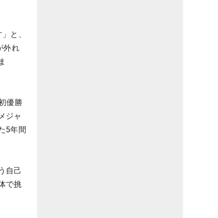
す」と、
が外れ
ま
ロ初優勝
メジャ
た5年間
う自己
体で挑