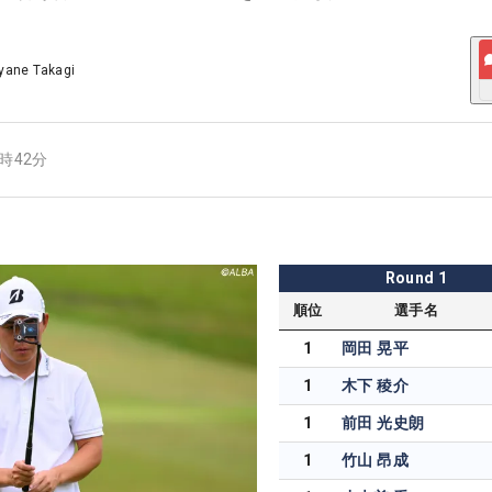
yane Takagi
6時42分
Round
1
順位
選手名
1
岡田 晃平
1
木下 稜介
1
前田 光史朗
1
竹山 昂成