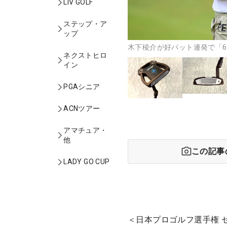
LIV GOLF
ステップ・ア
ップ
木下稜介が好パット連発で「6
ネクストヒロ
イン
PGAシニア
ACNツアー
アマチュア・
他
この記事
LADY GO CUP
＜日本プロゴルフ選手権 