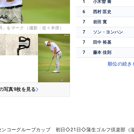
1
小木曽 喬
6
西村 匡史
7
岩田 寛
5」をマーク （撮影：佐々木啓）
7
ソン・ヨンハン
7
田中 裕基
7
藤本 佳則
順位の続き
の写真
9
枚を見る
センコーグループカップ 初日◇21日◇蒲生ゴルフ倶楽部（