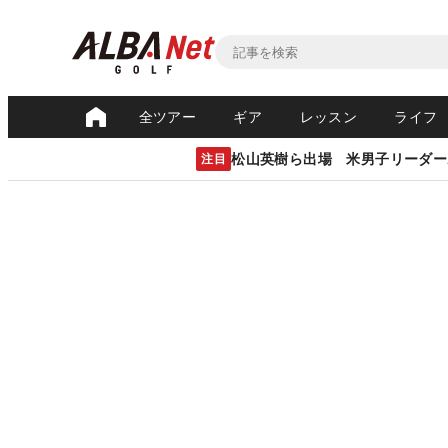
全ツアー
ギア
レッスン
ライフ
松山英樹ら出場 米男子リーダー
注目