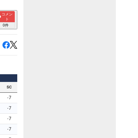
コメン
ト
0
件
SC
-7
-7
-7
-7