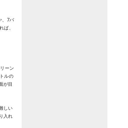
か、7バ
れば、
グリーン
トルの
面が目
難しい
り入れ