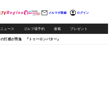
メルマガ登録
ログイン
Sニュース
ゴルフ場予約
連載
プレゼント
しの打感が秀逸 『トゥーロンパター』