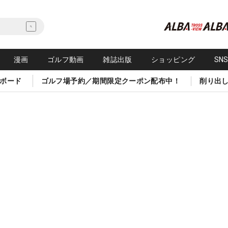
漫画
ゴルフ動画
雑誌出版
ショッピング
SN
ボード
ゴルフ場予約／期間限定クーポン配布中！
削り出