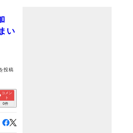
参加
まい
を投稿
コメン
ト
0
件