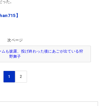
だった。
han715】
次ページ
ームも披露、投げ終わった後にあごが出ている狩
野舞子
1
2