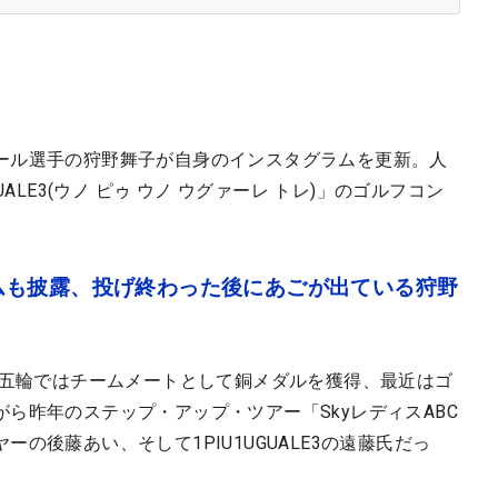
ール選手の狩野舞子が自身のインスタグラムを更新。人
ALE3(ウノ ピゥ ウノ ウグァーレ トレ)」のゴルフコン
ムも披露、投げ終わった後にあごが出ている狩野
ン五輪ではチームメートとして銅メダルを獲得、最近はゴ
ら昨年のステップ・アップ・ツアー「SkyレディスABC
の後藤あい、そして1PIU1UGUALE3の遠藤氏だっ