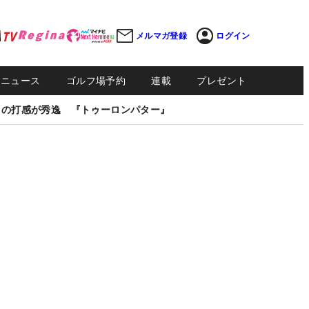
メルマガ登録
ログイン
Sニュース
ゴルフ場予約
連載
プレゼント
しの打感が秀逸 『トゥーロンパター』