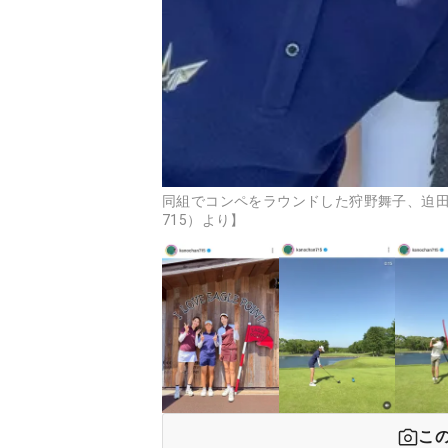
同組でコンペをラウンドした狩野舞子、迫田さおり
715）より】
こ