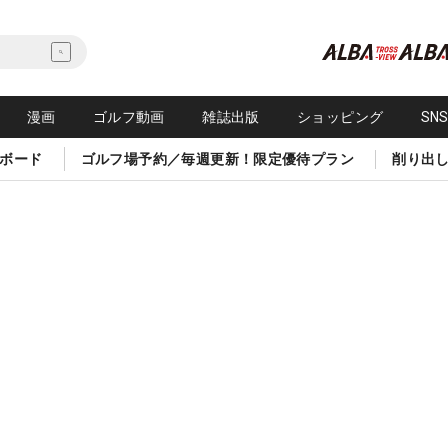
漫画
ゴルフ動画
雑誌出版
ショッピング
SN
ボード
ゴルフ場予約／毎週更新！限定優待プラン
削り出