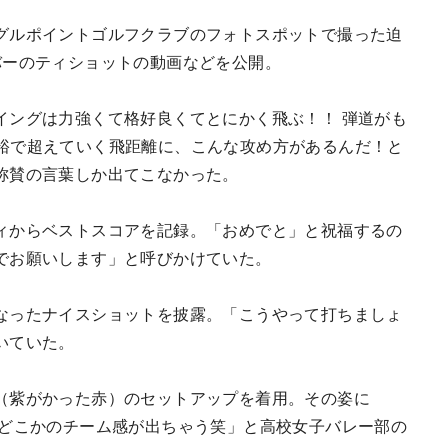
グルポイントゴルフクラブのフォトスポットで撮った迫
バーのティショットの動画などを公開。
イングは力強くて格好良くてとにかく飛ぶ！！ 弾道がも
dを余裕で超えていく飛距離に、こんな攻め方があるんだ！と
称賛の言葉しか出てこなかった。
ィからベストスコアを記録。「おめでと」と祝福するの
でお願いします」と呼びかけていた。
なったナイスショットを披露。「こうやって打ちましょ
いていた。
（紫がかった赤）のセットアップを着用。その姿に
とどこかのチーム感が出ちゃう笑」と高校女子バレー部の