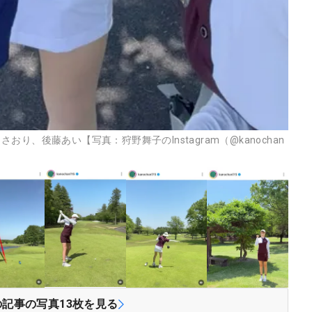
、後藤あい【写真：狩野舞子のInstagram（@kanochan
の記事の写真
13
枚を見る