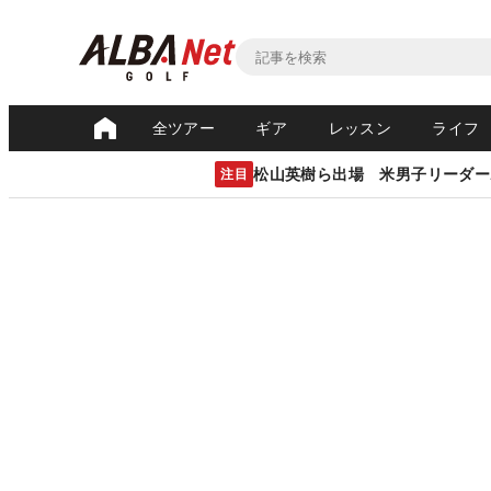
全ツアー
ギア
レッスン
ライフ
松山英樹ら出場 米男子リーダー
注目