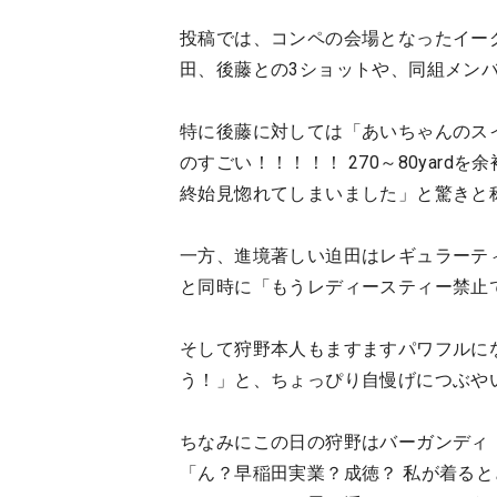
投稿では、コンペの会場となったイー
田、後藤との3ショットや、同組メン
特に後藤に対しては「あいちゃんのス
のすごい！！！！！ 270～80yar
終始見惚れてしまいました」と驚きと
一方、進境著しい迫田はレギュラーテ
と同時に「もうレディースティー禁止
そして狩野本人もますますパワフルに
う！」と、ちょっぴり自慢げにつぶや
ちなみにこの日の狩野はバーガンディ
「ん？早稲田実業？成徳？ 私が着る