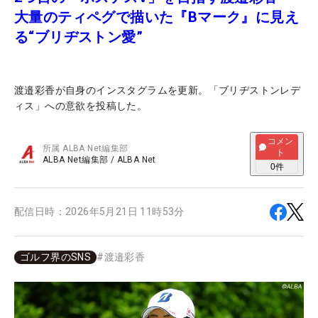
大量のティペグで描いた『Bマーク』に見え
る“ブリヂストン愛”
渡邉彩香が自身のインスタグラムを更新。「ブリヂストンレデ
ィス」への意欲を投稿した。
コメン
所属
ALBA Net編集部
ト
ALBA Net編集部
/
ALBA Net
0
件
配信日時：
2026年5月21日 11時53分
ゴルフ界のSNS
#
渡邉彩香