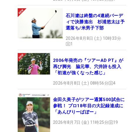
石川遼は終盤の4連続バーデ
ィで決勝進出 杉浦悠太は予
選落ち/米男子下部
2026年8月8日 (土) 10時33分
1
2006年発売の『ツアーAD PT』が
再び脚光 脇元華、穴井詩も投入
「初速が強くなった感じ」
2026年8月8日 (土) 08時56分
4
金田久美子がツアー通算500試合に
参戦！ プロ18年目の大記録達成に
「あんびりーばぼー」
2026年8月7日 (金) 11時25分
19