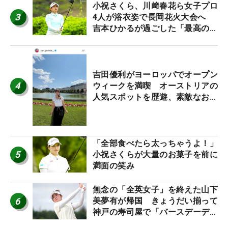
小祝さくら、川﨑春花ら女子プロ
3
4人が浴衣姿で長岡花火大会へ
吉本ひかるが過ごした「最高の夏
休み！」
吉田優利がヨーロッパでオープン
4
ウィークを満喫 オーストリアの
人気スポットを歴遊、素敵なお土
産もゲット！
「全部食べたら太っちゃうよ！」
5
小祝さくらが大量のお菓子を前に
満面の笑み
無念の「全英女子」を終えた山下
6
美夢有が帰国 きょうだい揃って
神戸の寿司屋で「バースデーディ
ナー？」