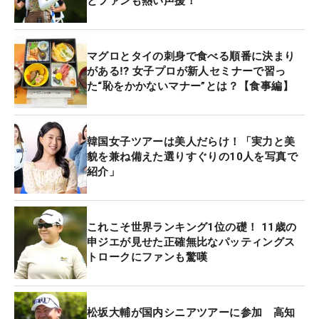
とファンも熱い声援！
マグロとタイの刺身で食べる順番に決まり
がある⁉ 女子プロが新人セミナーで習っ
た“恥をかかないマナー”とは？【食事編】
韓国女子ツアーは美人だらけ！「実力と美
貌を兼ね備えた選りすぐりの10人を写真で
紹介」
これこそ世界ランキング1位の礎！ 11歳の
申ジエが見せた正確無比なパッティングス
トロークにファンも驚嘆
松坂大輔が国内シニアツアーに参加 高知