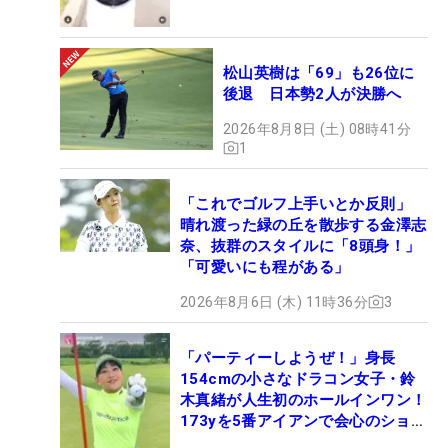
松山英樹は「69」も26位に
後退 日本勢2人が決勝へ
2026年8月8日 (土) 08時41分
1
「これでゴルフ上手いとか反則」
晴れ渡った緑の丘を散歩する金澤志
奈、抜群のスタイルに「8頭身！」
「可愛いにも程がある」
2026年8月6日 (木) 11時36分
3
「パーティーしようぜ！」身長
154cmの小さなドラコン女子・鈴
木真緒が人生初のホールインワン！
173yを5番アイアンで会心のショッ
ト