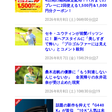
4日間の期間限定配布！11月までの
プレーに2回使える1,500円＆1,000
円分クーポン！
2026年8月8日 (土) 06時00分
2
セキ・ユウティンが前髪パッツン
に！ 新ヘアスタイルに「美しすぎ
て怖い」「プロゴルファーには見え
ない」とコメント殺到
2026年8月7日 (金) 15時29分
7
桑木志帆の優勝に「もう到達しない
んじゃないか」 全英帰りの永井花
奈が受け止めた現実
2026年8月8日 (土) 10時30分
19
話題の新作を抑えて『G440
K』が首位 “10Ｋ”人気は未