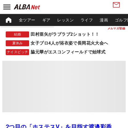
全ツアー
ギア
レッスン
ライフ
漫画
ゴルフ
メルマガ登録
田村亜矢がラブラブ2ショット！！
結婚
女子プロ4人が浴衣姿で長岡花火大会へ
夏休み
脇元華がエスコンフィールドで始球式
ナイスピッチ
2つ目の「ホステスV」を目指す渡邉彩香