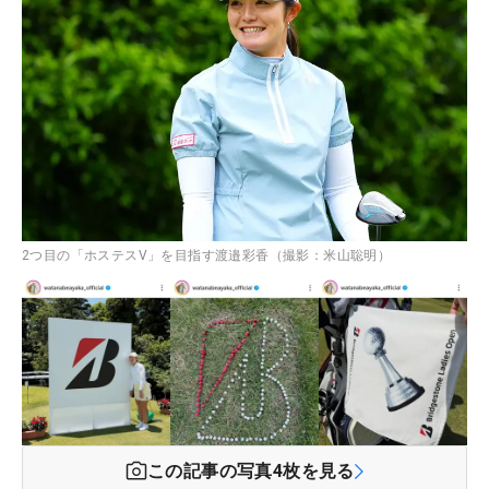
2つ目の「ホステスV」を目指す渡邉彩香（撮影：米山聡明）
この記事の写真
4
枚を見る