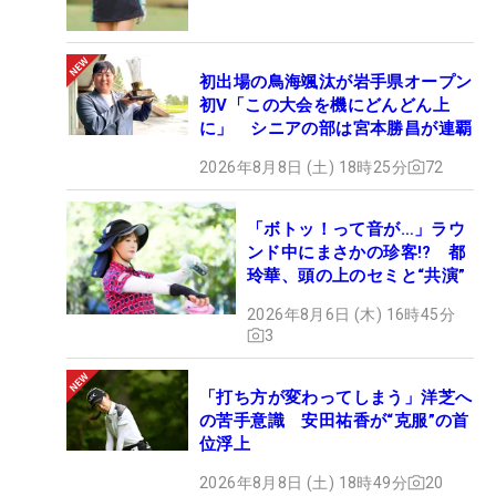
初出場の鳥海颯汰が岩手県オープン
初V「この大会を機にどんどん上
に」 シニアの部は宮本勝昌が連覇
2026年8月8日 (土) 18時25分
72
「ボトッ！って音が…」ラウ
ンド中にまさかの珍客!? 都
玲華、頭の上のセミと“共演”
2026年8月6日 (木) 16時45分
3
「打ち方が変わってしまう」洋芝へ
の苦手意識 安田祐香が“克服”の首
位浮上
2026年8月8日 (土) 18時49分
20