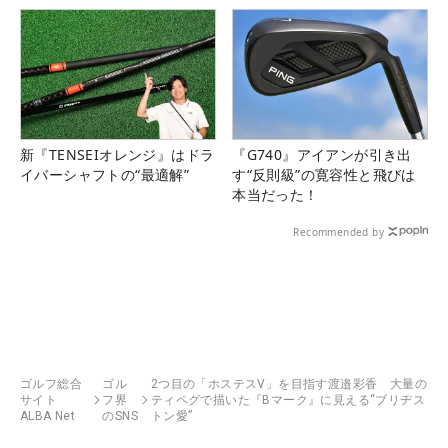
新『TENSEIオレンジ』はドラ
『G740』アイアンが引き出
イバーシャフトの“最適解”
す“反則級”の寛容性と飛びは
本当だった！
Recommended by
ゴルフ総合
ゴル
2つ目の「ホステスV」を目指す渡邉彩香 大量の
サイト
フ界
ティペグで描いた『Bマーク』に見える“ブリヂス
ALBA Net
のSNS
トン愛”