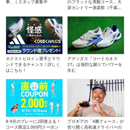
事。｜スタッフ募集中
のフラットな美観コース。大
栄カントリー俱楽部（千葉
県）
ネクストヒロイン選手とラウ
アディダス『コードカオス
ンドできるチャンス！詳しく
27』は強烈な蹴りでパワーを
はこちら！
生む
8-9月のプレーに2回使える！
プロギアの「4層フェース」が
コース限定2,000円クーポン
切り開く高初速ドライバーの