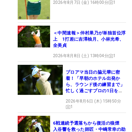
2026年8月7日 (金) 16時00分
1
＜中間速報＞仲村果乃が単独首位浮
上 1打差に吉澤柚月、小林光希、
全美貞
2026年8月8日 (土) 13時04分
1
プロアマ当日の脇元華に密
着！「早朝のホテル出発か
ら、ラウンド後の練習まで」
忙しく過ごすプロの1日を公
開
2026年8月6日 (木) 15時50分
1
6戦連続予選落ちから復活の狼煙
入谷響を救った師匠・中嶋常幸の助