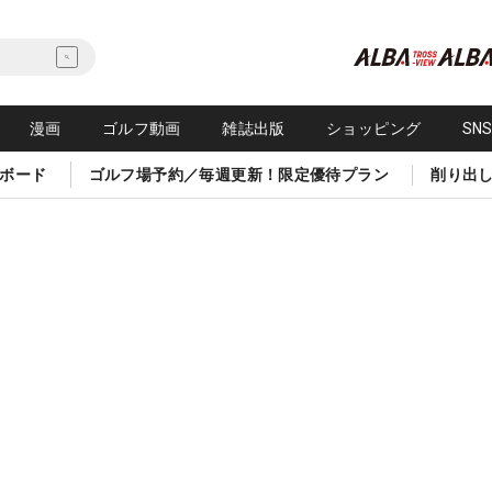
漫画
ゴルフ動画
雑誌出版
ショッピング
SN
ボード
ゴルフ場予約／毎週更新！限定優待プラン
削り出