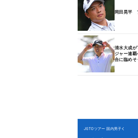
岡田晃平 
清水大成が
ジャー連覇
合に臨めそ
JGTOツアー
国内男子