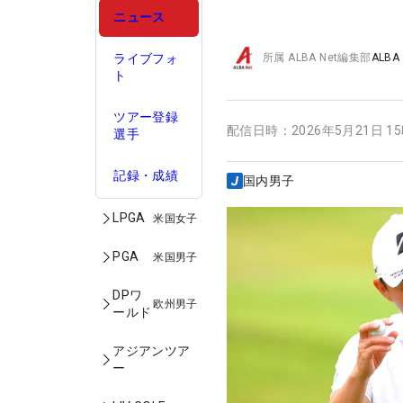
ニュース
ライブフォ
所属
ALBA Net編集部
ALBA
ト
ツアー登録
配信日時：
2026年5月21日 1
選手
記録・成績
国内男子
LPGA
米国女子
PGA
米国男子
DPワ
欧州男子
ールド
アジアンツア
ー