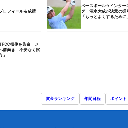
ベースボール→インター
プロフィール＆成績
グ 清水大成が決意の握
「もっとよくするために
TFCC損傷を告白 メ
へ前向き「不安なく試
う」
賞金ランキング
年間日程
ポイント