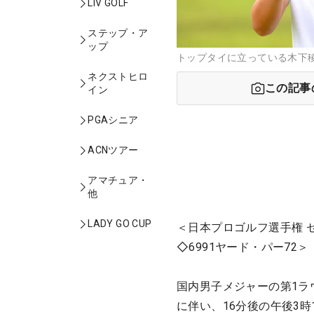
LIV GOLF
ステップ・ア
ップ
トップタイに立っている木下稜
ネクストヒロ
この記事
イン
PGAシニア
ACNツアー
アマチュア・
他
LADY GO CUP
＜日本プロゴルフ選手権 
◇6991ヤード・パー72＞
国内男子メジャーの第1ラ
に伴い、16分後の午後3時