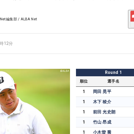
 Net編集部
/
ALBA Net
5時12分
Round
1
順位
選手名
1
岡田 晃平
1
木下 稜介
1
前田 光史朗
1
竹山 昂成
1
小木曽 喬