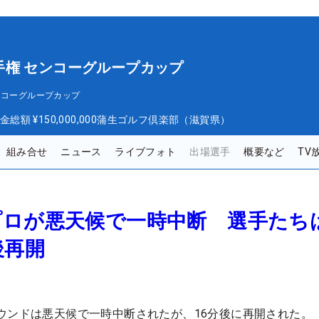
手権 センコーグループカップ
ンコーグループカップ
金総額
¥150,000,000
蒲生ゴルフ倶楽部（滋賀県）
組み合せ
ニュース
ライブフォト
出場選手
概要など
TV
プロが悪天候で一時中断 選手たち
後再開
ウンドは悪天候で一時中断されたが、16分後に再開された。