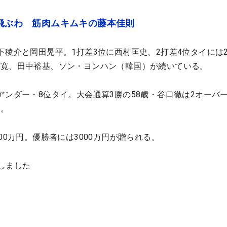
ゃ飛ぶわ 筋肉ムキムキの藤本佳則
下稜介と岡田晃平。1打差3位に西村匡史、2打差4位タイには
田寛、田中裕基、ソン・ヨンハン（韓国）が続いている。
ンダー・8位タイ。大会通算3勝の58歳・谷口徹は2オーバー
る。
00万円。優勝者には3000万円が贈られる。
しました