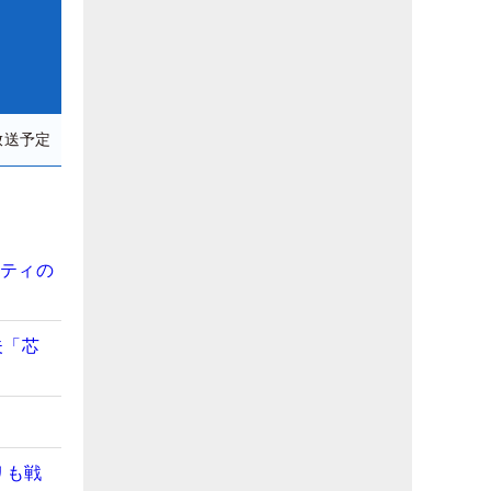
放送予定
フティの
夫「芯
リも戦