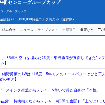
手権 センコーグループカップ
ンコーグループカップ
金総額
¥150,000,000
蒲生ゴルフ倶楽部（滋賀県）
組み合せ
ニュース
ライブフォト
出場選手
概要など
TV
」 35年の空白を埋めた23歳・細野勇策が直面してきた“レ
ラム】
 細野勇策の1Wは11.5度 5年モノのエースパターはひと工
者のギア】
打” スイング改造からメジャーV争いで得た自身の「本性」
存在感” 持病抱えながらメジャー4日間で奮闘も「上では1ミ