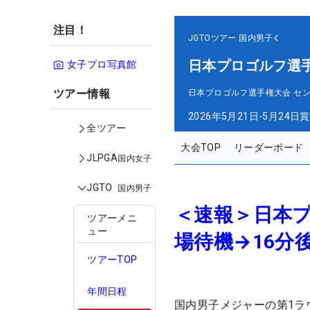
注目！
JGTOツアー
国内男子
日本プロゴルフ選
女子プロ写真館
ツアー情報
日本プロゴルフ選手権大会 セ
2026年5月21日-5月24日
賞
全ツアー
大会TOP
リーダーボード
JLPGA
国内女子
JGTO
国内男子
＜速報＞日本
ツアーメニ
ュー
場待機→16分
ツアーTOP
年間日程
国内男子メジャーの第1ラ