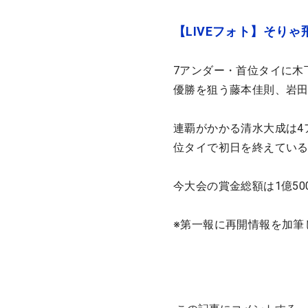
【LIVEフォト】そり
7アンダー・首位タイに木
優勝を狙う藤本佳則、岩
連覇がかかる清水大成は4ア
位タイで初日を終えてい
今大会の賞金総額は1億50
※第一報に再開情報を加筆