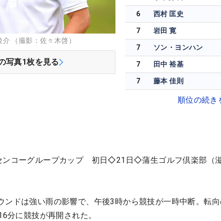
6
西村 匡史
7
岩田 寛
介 （撮影：佐々木啓）
7
ソン・ヨンハン
の写真
1
枚を見る
7
田中 裕基
7
藤本 佳則
順位の続き
センコーグループカップ 初日◇21日◇蒲生ゴルフ倶楽部（
ウンドは強い雨の影響で、午後3時から競技が一時中断。転向
16分に競技が再開された。