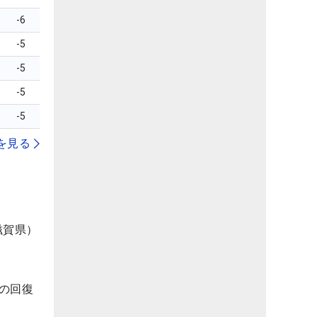
-6
-5
-5
-5
-5
を見る
滋賀県）
の回復