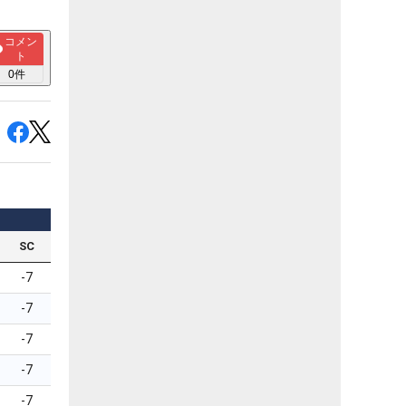
コメン
ト
0
件
SC
-7
-7
-7
-7
-7