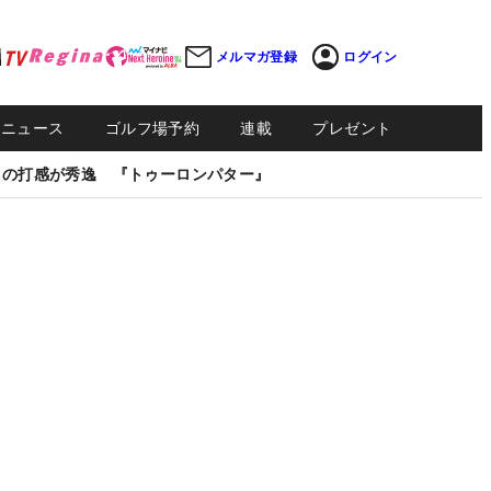
メルマガ登録
ログイン
Sニュース
ゴルフ場予約
連載
プレゼント
しの打感が秀逸 『トゥーロンパター』