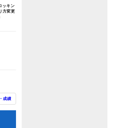
ロッキン
り方変更
」
・成績