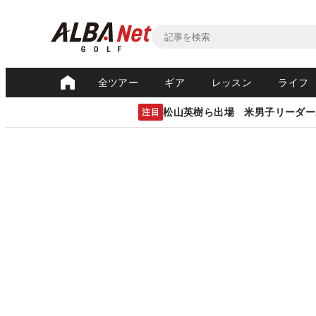
全ツアー
ギア
レッスン
ライフ
松山英樹ら出場 米男子リーダー
注目