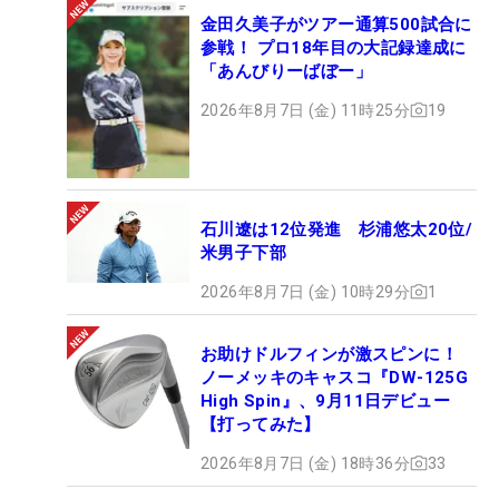
金田久美子がツアー通算500試合に
参戦！ プロ18年目の大記録達成に
「あんびりーばぼー」
2026年8月7日 (金) 11時25分
19
石川遼は12位発進 杉浦悠太20位/
米男子下部
2026年8月7日 (金) 10時29分
1
お助けドルフィンが激スピンに！
ノーメッキのキャスコ『DW-125G
High Spin』、9月11日デビュー
【打ってみた】
2026年8月7日 (金) 18時36分
33