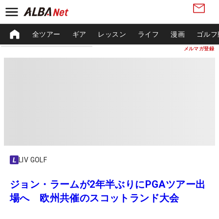
全ツアー
ギア
レッスン
ライフ
漫画
ゴルフ
メルマガ登録
LIV GOLF
ジョン・ラームが2年半ぶりにPGAツアー出
場へ 欧州共催のスコットランド大会