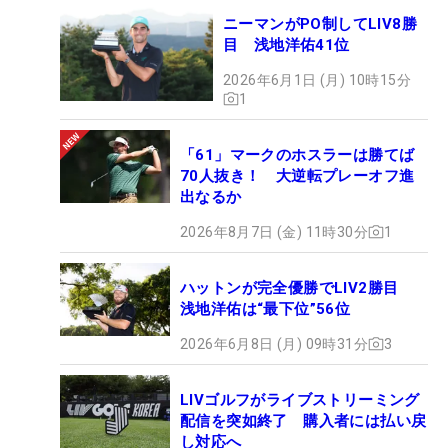
ニーマンがPO制してLIV8勝
目 浅地洋佑41位
2026年6月1日 (月) 10時15分
1
「61」マークのホスラーは勝てば
70人抜き！ 大逆転プレーオフ進
出なるか
2026年8月7日 (金) 11時30分
1
ハットンが完全優勝でLIV2勝目
浅地洋佑は“最下位”56位
2026年6月8日 (月) 09時31分
3
LIVゴルフがライブストリーミング
配信を突如終了 購入者には払い戻
し対応へ