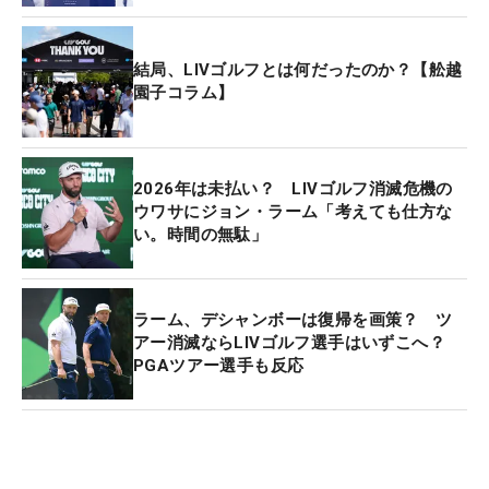
2023年12月にLIVゴルフ移籍を決断し、契約金は3
億ドル（約474億円）とも報じられている。（文・
結局、LIVゴルフとは何だったのか？【舩越
武川玲子＝米国在住）
園子コラム】
2026年は未払い？ LIVゴルフ消滅危機の
ウワサにジョン・ラーム「考えても仕方な
い。時間の無駄」
ラーム、デシャンボーは復帰を画策？ ツ
アー消滅ならLIVゴルフ選手はいずこへ？
PGAツアー選手も反応