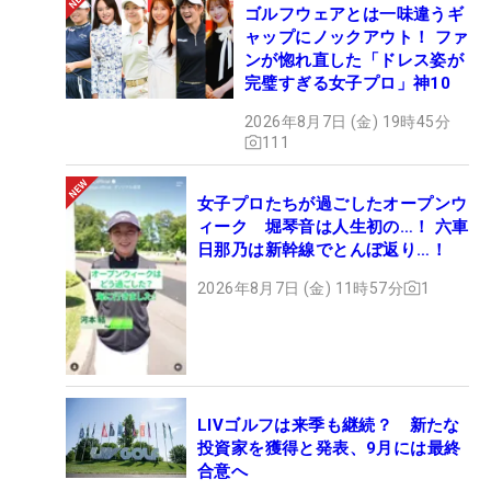
ゴルフウェアとは一味違うギ
ャップにノックアウト！ ファ
ンが惚れ直した「ドレス姿が
完璧すぎる女子プロ」神10
2026年8月7日 (金) 19時45分
111
女子プロたちが過ごしたオープンウ
ィーク 堀琴音は人生初の…！ 六車
日那乃は新幹線でとんぼ返り…！
2026年8月7日 (金) 11時57分
1
LIVゴルフは来季も継続？ 新たな
投資家を獲得と発表、9月には最終
合意へ