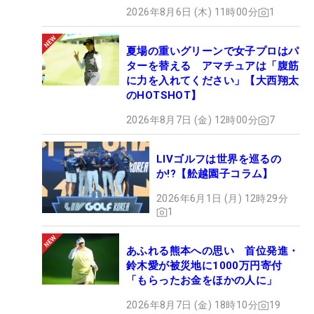
2026年8月6日 (木) 11時00分
1
夏場の重いグリーンで女子プロはパ
ターを替える アマチュアは「腹筋
に力を入れてください」【大西翔太
のHOTSHOT】
2026年8月7日 (金) 12時00分
7
LIVゴルフは世界を巡るの
か!?【舩越園子コラム】
2026年6月1日 (月) 12時29分
1
あふれる熊本への思い 首位発進・
鈴木愛が被災地に1000万円寄付
「もらったお金をほかの人に」
2026年8月7日 (金) 18時10分
19