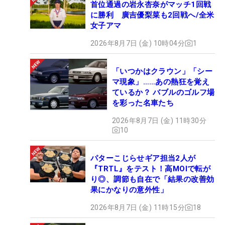
首位通過の岩永杏奈がマッチ1回戦
に勝利 廣吉優梨菜も2回戦へ/全米
女子アマ
2026年8月7日 (金) 10時04分
1
「いつかはクラウン」「シー
マ現象」……あの熱狂を覚え
ているか？ バブルのゴルフ場
を彩った名車たち
2026年8月7日 (金) 11時30分
10
パターこじらせギア担当2人が
『TRTL』をテスト！高MOIで転が
り◎、調節も自在で「結果の改善効
果にかなりの意外性」
2026年8月7日 (金) 11時15分
18