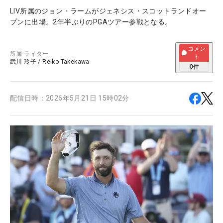
LIV所属のジョン・ラームがジェネシス・スコットランドオー
プンに出場。2年半ぶりのPGAツアー参戦となる。
コメン
所属
ライター
ト
武川 玲子
/
Reiko Takekawa
0
件
配信日時：
2026年5月21日 15時02分