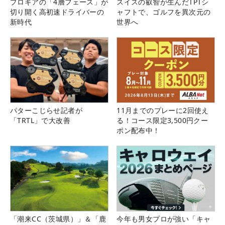
プロギアの「4層フェース」が
スイスの叡智が生んだTPTシ
切り開く高初速ドライバーの
ャフトで、ゴルフを異次元の
新時代
世界へ
パターこじらせ記者が
11月までのプレーに2回使え
「TRTL」で大改善
る！コース限定3,500円クー
ポン配布中！
「潮来CC（茨城県）」＆「鹿
今年も男女プロが強い「キャ