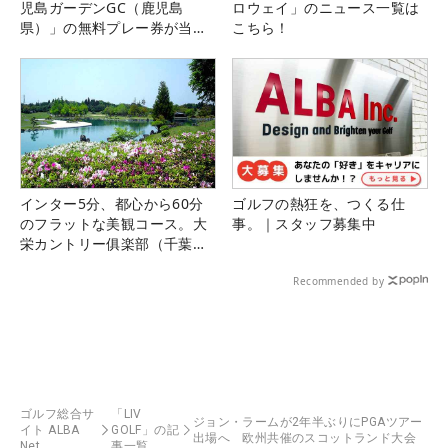
児島ガーデンGC（鹿児島
ロウェイ」のニュース一覧は
県）」の無料プレー券が当た
こちら！
る！！
インター5分、都心から60分
ゴルフの熱狂を、つくる仕
のフラットな美観コース。大
事。｜スタッフ募集中
栄カントリー俱楽部（千葉
県）
Recommended by
ゴルフ総合サ
「LIV
ジョン・ラームが2年半ぶりにPGAツアー
イト ALBA
GOLF」の記
出場へ 欧州共催のスコットランド大会
Net
事一覧