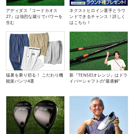
アディダス『コードカオス
ネクストヒロイン選手とラウ
27』は強烈な蹴りでパワーを
ンドできるチャンス！詳しく
生む
はこちら！
猛暑を乗り切る！ こだわり機
新『TENSEIオレンジ』はドラ
能派パンツ4選
イバーシャフトの“最適解”