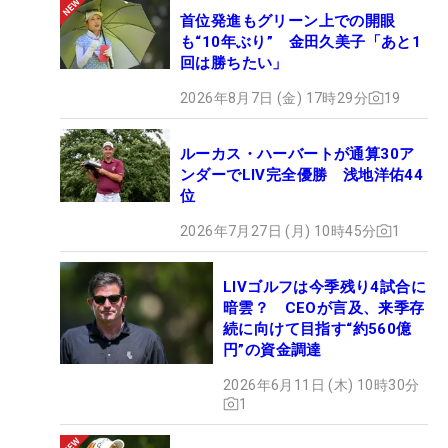
首位発進もグリーン上での開眼
も“10年ぶり” 金田久美子「あと1
回は勝ちたい」
2026年8月7日 (金) 17時29分
19
ルーカス・ハーバートが通算30ア
ンダーでLIV完全優勝 浅地洋佑44
位
2026年7月27日 (月) 10時45分
1
LIVゴルフは今季残り4試合に
暗雲？ CEOが言及、来季存
続に向けて目指す“約560億
円”の資金調達
2026年6月11日 (木) 10時30分
1