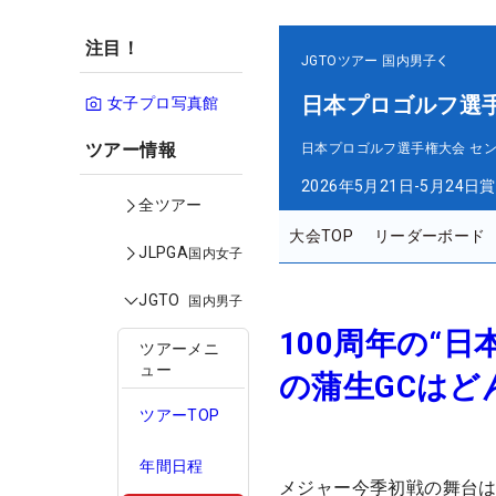
注目！
JGTOツアー
国内男子
日本プロゴルフ選
女子プロ写真館
ツアー情報
日本プロゴルフ選手権大会 セ
2026年5月21日-5月24日
賞
全ツアー
大会TOP
リーダーボード
JLPGA
国内女子
JGTO
国内男子
100周年の“
ツアーメニ
ュー
の蒲生GCはど
ツアーTOP
年間日程
メジャー今季初戦の舞台