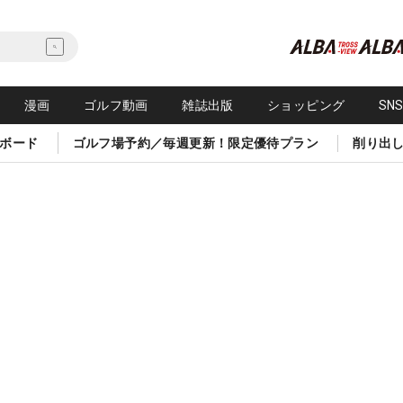
漫画
ゴルフ動画
雑誌出版
ショッピング
SN
ボード
ゴルフ場予約／毎週更新！限定優待プラン
削り出