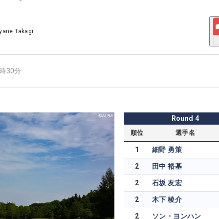
yane Takagi
8時30分
Round
4
順位
選手名
1
細野 勇策
2
田中 裕基
2
石坂 友宏
2
木下 稜介
2
ソン・ヨンハン