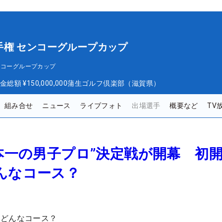
手権 センコーグループカップ
ンコーグループカップ
金総額
¥150,000,000
蒲生ゴルフ倶楽部（滋賀県）
組み合せ
ニュース
ライブフォト
出場選手
概要など
TV
日本一の男子プロ”決定戦が開幕 初
んなコース？
はどんなコース？