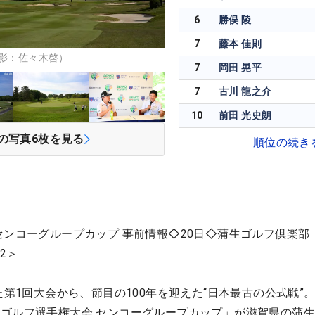
6
勝俣 陵
7
藤本 佳則
撮影：佐々木啓）
7
岡田 晃平
7
古川 龍之介
10
前田 光史朗
の写真
6
枚を見る
順位の続き
センコーグループカップ 事前情報◇20日◇蒲生ゴルフ倶楽部
2＞
た第1回大会から、節目の100年を迎えた“日本最古の公式戦”
ゴルフ選手権大会 センコーグループカップ」が滋賀県の蒲