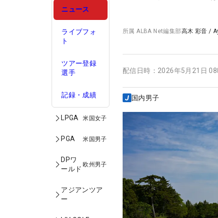
ニュース
ライブフォ
所属
ALBA Net編集部
高木 彩音
/
A
ト
ツアー登録
配信日時：
2026年5月21日 0
選手
記録・成績
国内男子
LPGA
米国女子
PGA
米国男子
DPワ
欧州男子
ールド
アジアンツア
ー