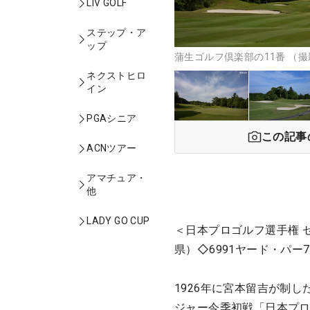
LIV GOLF
ステップ・ア
ップ
蒲生ゴルフ倶楽部の11番 （
ネクストヒロ
イン
PGAシニア
この記事
ACNツアー
アマチュア・
他
LADY GO CUP
＜日本プロゴルフ選手権 
県）◇6991ヤード・パー7
1926年に宮本留吉が制し
ジャー今季初戦「日本プロ