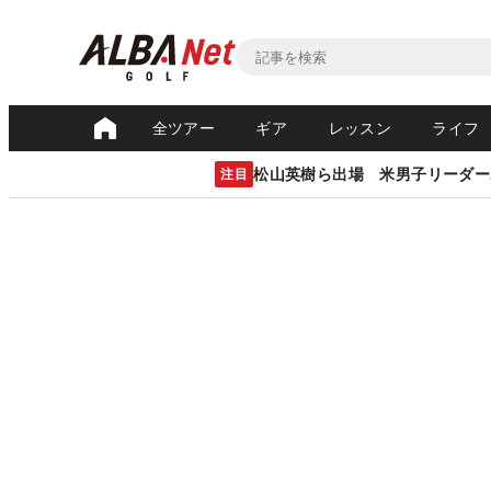
全ツアー
ギア
レッスン
ライフ
松山英樹ら出場 米男子リーダー
注目