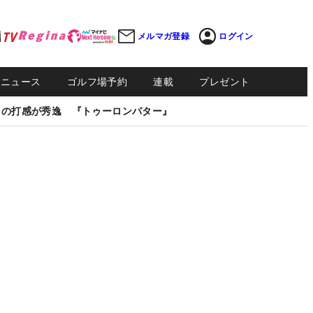
メルマガ登録
ログイン
Sニュース
ゴルフ場予約
連載
プレゼント
しの打感が秀逸 『トゥーロンパター』