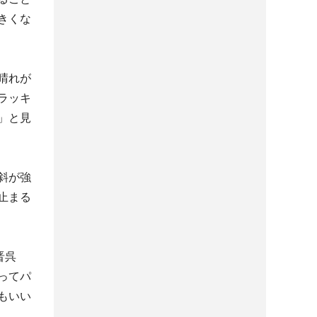
きくな
晴れが
ラッキ
」と見
斜が強
止まる
晋呉
ってパ
もいい