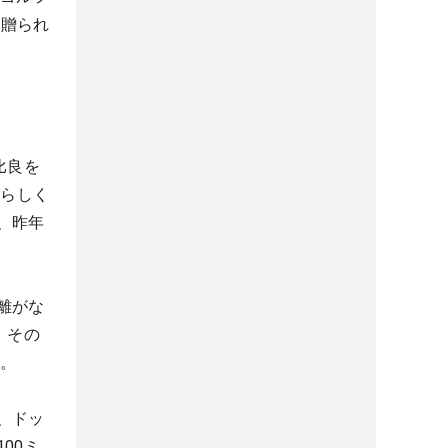
が贈られ
比良を
ーらしく
、昨年
離がな
。その
る。
、ドッ
00ミ