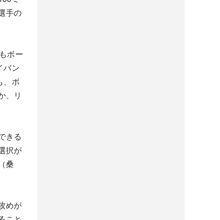
選手の
もボー
イバン
も、ボ
か、リ
できる
選択が
（桑
攻めが
ること