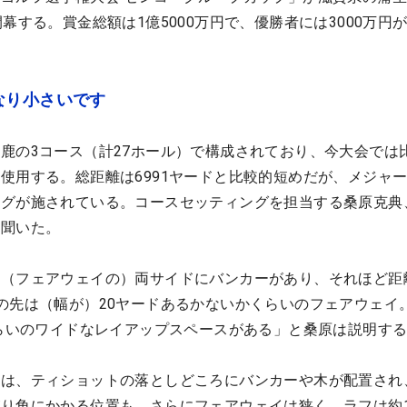
幕する。賞金総額は1億5000万円で、優勝者には3000万円
なり小さいです
鹿の3コース（計27ホール）で構成されており、今大会では
使用する。総距離は6991ヤードと比較的短めだが、メジャ
ングが施されている。コースセッティングを担当する桑原克典
を聞いた。
「（フェアウェイの）両サイドにバンカーがあり、それほど距
の先は（幅が）20ヤードあるかないかくらいのフェアウェイ
くらいのワイドなレイアップスペースがある」と桑原は説明す
には、ティショットの落としどころにバンカーや木が配置され
り角にかかる位置も。さらにフェアウェイは狭く、ラフは約1