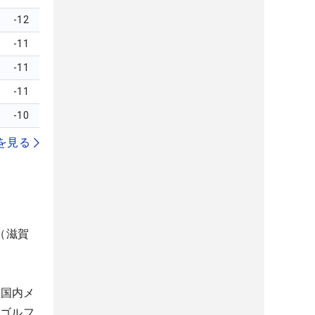
-12
-11
-11
-11
-10
を見る
（滋賀
。国内メ
生ゴルフ