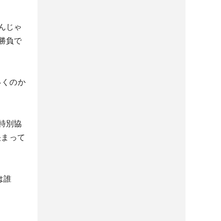
んじゃ
勝負で
いくのか
特別協
決まって
は誰