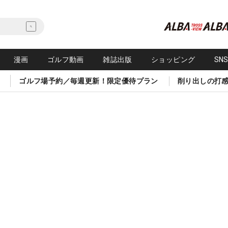
漫画
ゴルフ動画
雑誌出版
ショッピング
SN
ゴルフ場予約／毎週更新！限定優待プラン
削り出しの打