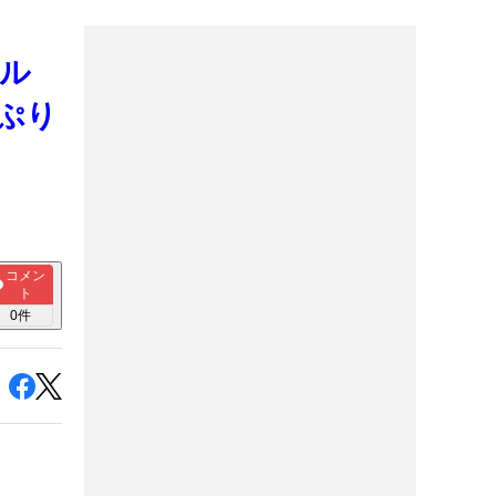
ル
ぷり
コメン
ト
0
件