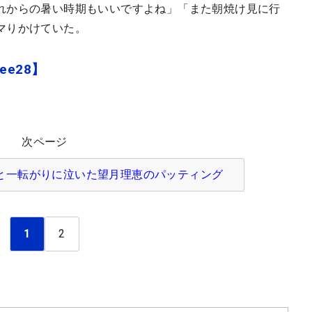
れからの暑い時期もいいですよね」「また朝焼け見に行
マりかけていた。
ee28】
次ページ
と一転がりに泣いた望月理恵のパッティング
1
2