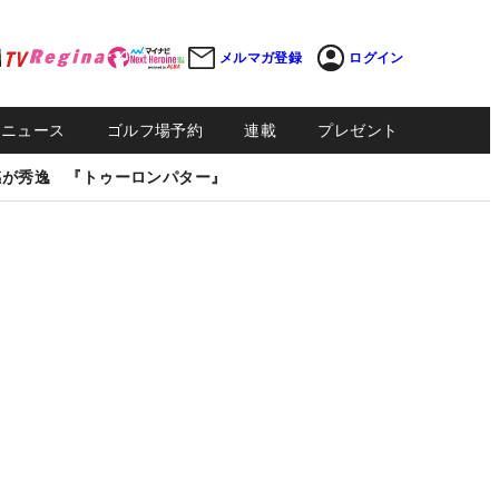
メルマガ登録
ログイン
Sニュース
ゴルフ場予約
連載
プレゼント
感が秀逸 『トゥーロンパター』