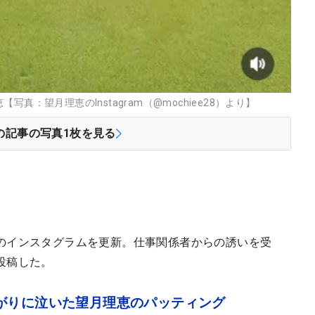
真：望月理恵のInstagram（@mochiee28）より】
の記事の写真
1
枚を見る
のインスタグラムを更新。仕事関係者からの誘いを受
投稿した。
がりに泣いた望月理恵のパッティング