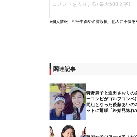
関連記事
狩野舞子と迫田さおりの
ーコンビがゴルフコン
同組となった後藤あいの2
ットに驚嘆「終始見惚れ
ました」