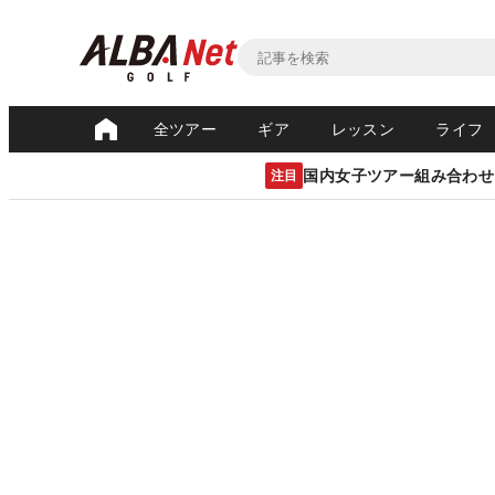
全ツアー
ギア
レッスン
ライフ
国内女子ツアー組み合わせ
注目