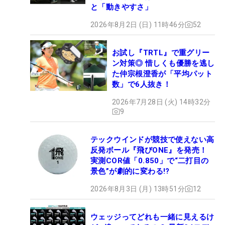
と「動きやすさ」
2026年8月2日 (日) 11時46分
52
お試し『TRTL』で重グリー
ン対策◎ 惜しくも優勝を逃し
た仲宗根澄香が「平均パット
数」で6人抜き！
2026年7月28日 (火) 14時32分
9
テックウインドが競技で使えない高
反発ボール『飛びONE』を発売！
実測COR値「0.850」で“二打目の
景色”が劇的に変わる!?
2026年8月3日 (月) 13時51分
12
ウェッジってどれも一緒に見えるけ