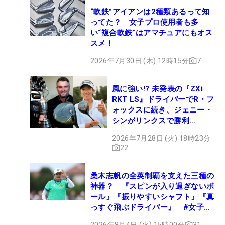
“軟鉄”アイアンは2種類あるって知
ってた？ 女子プロ使用者も多
い“複合軟鉄”はアマチュアにもオス
スメ！
2026年7月30日 (木) 12時15分
7
風に強い!? 未発表の『ZXi
RKT LS』ドライバーでR・フ
ォックスに続き、ジェニー・
シンがリンクスで勝利
【WITB】
2026年7月28日 (火) 18時23分
22
桑木志帆の全英制覇を支えた三種の
神器？ 『スピンが入り過ぎないボ
ール』『振りやすいシャフト』『真
っすぐ飛ぶドライバー』 #女子プ
ロセッティング
2026年8月4日 (火) 15時00分
31