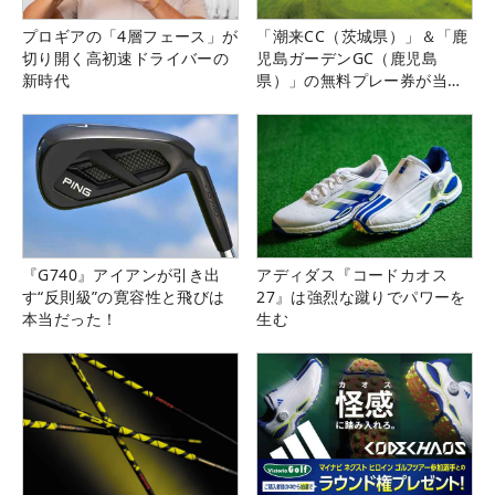
プロギアの「4層フェース」が
「潮来CC（茨城県）」＆「鹿
切り開く高初速ドライバーの
児島ガーデンGC（鹿児島
新時代
県）」の無料プレー券が当た
る！！
『G740』アイアンが引き出
アディダス『コードカオス
す“反則級”の寛容性と飛びは
27』は強烈な蹴りでパワーを
本当だった！
生む