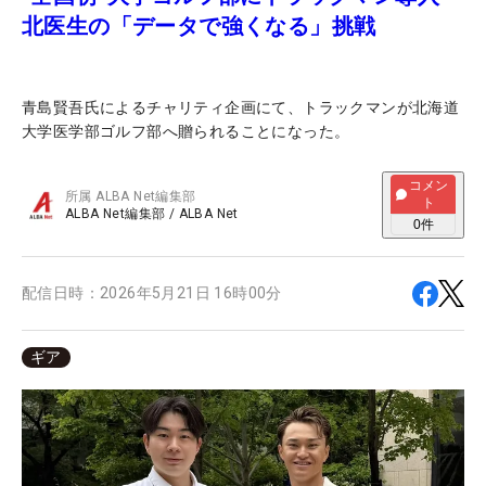
北医生の「データで強くなる」挑戦
青島賢吾氏によるチャリティ企画にて、トラックマンが北海道
大学医学部ゴルフ部へ贈られることになった。
コメン
所属
ALBA Net編集部
ト
ALBA Net編集部
/
ALBA Net
0
件
配信日時：
2026年5月21日 16時00分
ギア