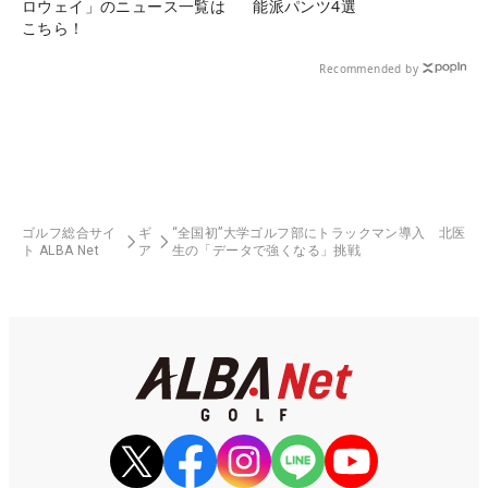
ロウェイ」のニュース一覧は
能派パンツ4選
こちら！
Recommended by
ゴルフ総合サイ
ギ
“全国初”大学ゴルフ部にトラックマン導入 北医
ト ALBA Net
ア
生の「データで強くなる」挑戦