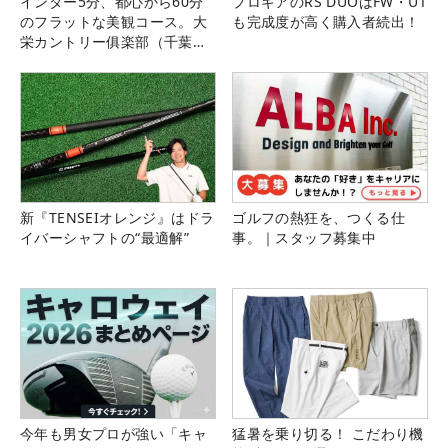
インター5分、都心から60分
プロギアのRS DUOはFW・UT
のフラットな美観コース。大
も完成度が高く購入者続出！
栄カントリー俱楽部（千葉
県）
新『TENSEIオレンジ』はドラ
ゴルフの熱狂を、つくる仕
イバーシャフトの“最適解”
事。｜スタッフ募集中
今年も男女プロが強い「キャ
猛暑を乗り切る！ こだわり機