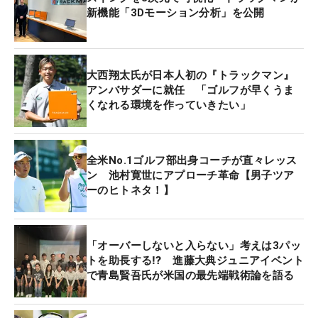
新機能「3Dモーション分析」を公開
大西翔太氏が日本人初の『トラックマン』
アンバサダーに就任 「ゴルフが早くうま
くなれる環境を作っていきたい」
全米No.1ゴルフ部出身コーチが直々レッス
ン 池村寛世にアプローチ革命【男子ツア
ーのヒトネタ！】
「オーバーしないと入らない」考えは3パッ
トを助長する⁉ 進藤大典ジュニアイベント
で青島賢吾氏が米国の最先端戦術論を語る