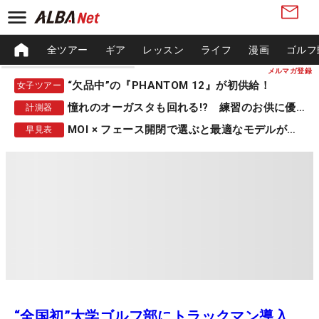
全ツアー
ギア
レッスン
ライフ
漫画
ゴルフ
メルマガ登録
“欠品中”の『PHANTOM 12』が初供給！
女子ツアー
憧れのオーガスタも回れる!? 練習のお供に優秀な一品
計測器
MOI × フェース開閉で選ぶと最適なモデルが見つかる
早見表
“全国初”大学ゴルフ部にトラックマン導入