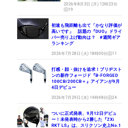
2026年8月3日 (月) 12時23分
19
初速も飛距離も出て「かなり評価が
高いです」 話題の『DUO』ドライ
バー売り上げ動向は？ #週間ギア
ランキング
2026年7月28日 (火) 18時00分
11
打感・顔・抜けを追求！ブリヂスト
ンの新作フォージド『B-FORGED
100CB/200CB＋』アイアンが9月
4日デビュー
2026年7月29日 (水) 14時48分
24
ついに正式発表、9月12日デビュ
ー！未発表時から2勝した『ZXi
RKT LS』は、スリクソン史上No.1