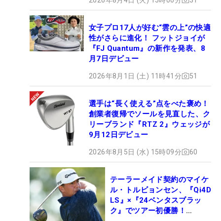
女子プロ17人が好む“雲の上”の快適
性がさらに進化！ フットジョイが
『FJ Quantum』の新作を発表、8
月7日デビュー
2026年8月1日 (土) 11時41分
51
選手は“長く使える”点をべた褒め！
創業者復帰でソールを見直した、ク
リーブランド『RTZ 2』ウェッジが
9月12日デビュー
2026年8月5日 (水) 15時09分
60
テーラーメイド契約のマイケ
ル・トルビョンセン、『Qi4D
LS』×『24ベンタスブラッ
ク』でツアー初優勝！
【WITB】