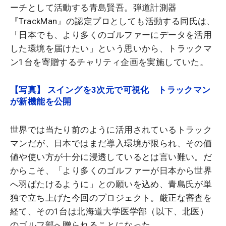
ーチとして活動する青島賢吾。弾道計測器
『TrackMan』の認定プロとしても活動する同氏は、
「日本でも、より多くのゴルファーにデータを活用
した環境を届けたい」という思いから、トラックマ
ン1台を寄贈するチャリティ企画を実施していた。
【写真】 スイングを3次元で可視化 トラックマン
が新機能を公開
世界では当たり前のように活用されているトラック
マンだが、日本ではまだ導入環境が限られ、その価
値や使い方が十分に浸透しているとは言い難い。だ
からこそ、「より多くのゴルファーが日本から世界
へ羽ばたけるように」との願いを込め、青島氏が単
独で立ち上げた今回のプロジェクト。厳正な審査を
経て、その1台は北海道大学医学部（以下、北医）
のゴルフ部へ贈られることになった。