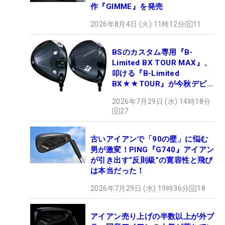
作『GIMME』を発売
2026年8月4日 (火) 11時12分
11
BSのカスタム専用『B-
Limited BX TOUR MAX』、
叩ける『B-Limited
BX★★TOUR』が今秋デビュ
ー
2026年7月29日 (水) 14時18分
27
古いアイアンで「90の壁」に悩む
男が激変！PING『G740』アイアン
が引き出す“反則級”の寛容性と飛び
は本当だった！
2026年7月29日 (水) 19時36分
18
アイアン売り上げの半数以上が外ブ