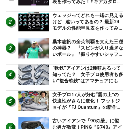
表を作ってみた！#ギアカタログ
2026
ウェッジってどれも一緒に見える
2
けど…違いってあるの？ 最新24
モデルの性能早見表を作ってみ
た #ギアカタログ2026
桑木志帆の全英制覇を支えた三種
3
の神器？ 『スピンが入り過ぎな
いボール』『振りやすいシャフ
ト』『真っすぐ飛ぶドライバ
ー』 #女子プロセッティング
“軟鉄”アイアンは2種類あるって
4
知ってた？ 女子プロ使用者も多
い“複合軟鉄”はアマチュアにもオ
ススメ！
女子プロ17人が好む“雲の上”の
5
快適性がさらに進化！ フットジ
ョイが『FJ Quantum』の新作を
発表、8月7日デビュー
古いアイアンで「90の壁」に悩
6
む男が激変！PING『G740』アイ