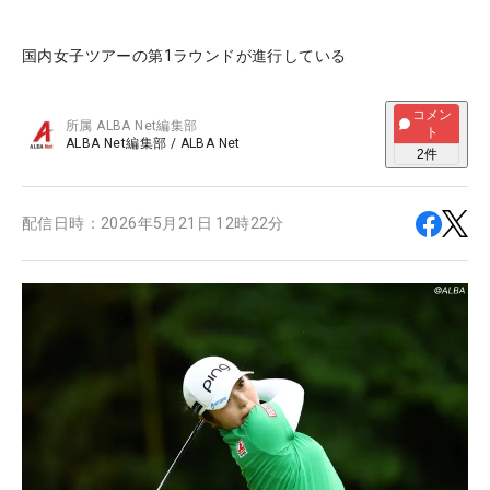
国内女子ツアーの第1ラウンドが進行している
コメン
所属
ALBA Net編集部
ト
ALBA Net編集部
/
ALBA Net
2
件
配信日時：
2026年5月21日 12時22分