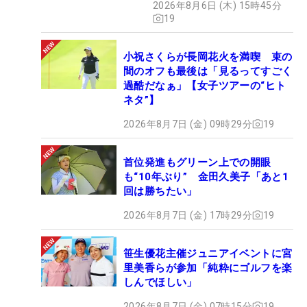
2026年8月6日 (木) 15時45分
19
小祝さくらが長岡花火を満喫 束の
間のオフも最後は「見るってすごく
過酷だなぁ」【女子ツアーの“ヒト
ネタ”】
2026年8月7日 (金) 09時29分
19
首位発進もグリーン上での開眼
も“10年ぶり” 金田久美子「あと1
回は勝ちたい」
2026年8月7日 (金) 17時29分
19
笹生優花主催ジュニアイベントに宮
里美香らが参加「純粋にゴルフを楽
しんでほしい」
2026年8月7日 (金) 07時15分
19