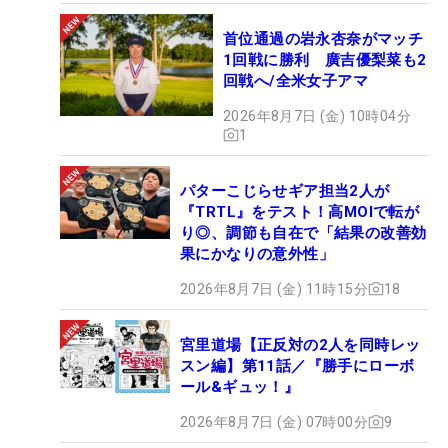
首位通過の岩永杏奈がマッチ
1回戦に勝利 廣吉優梨菜も2
回戦へ/全米女子アマ
2026年8月7日 (金) 10時04分
1
パターこじらせギア担当2人が
『TRTL』をテスト！高MOIで転が
り◎、調節も自在で「結果の改善効
果にかなりの意外性」
2026年8月7日 (金) 11時15分
18
宮里道場【正反対の2人を同時レッ
スン編】第11話／『勝手にローボ
ール&ギュッ！』
2026年8月7日 (金) 07時00分
9