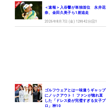
＜速報＞入谷響が単独首位 永井花
奈、金田久美子ら1差追走
2026年8月7日 (金) 12時42分
1
ゴルフウェアとは一味違うギャップ
にノックアウト！ ファンが惚れ直
した「ドレス姿が完璧すぎる女子プ
ロ」神10