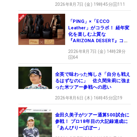
2026年8月7日 (金) 19時45分
111
「PING」×「ECCO
Leather」がコラボ！ 経年変
化を楽しむ上質な
『ARIZONA DESERT』コレ
クション、9月15日限定デビ
2026年8月7日 (金) 14時28分
ュー
64
全英で味わった悔しさ「自分も戦え
るはずなのに」 佐久間朱莉に強ま
った米ツアー参戦への思い
2026年8月6日 (木) 16時45分
19
金田久美子がツアー通算500試合に
参戦！ プロ18年目の大記録達成に
「あんびりーばぼー」