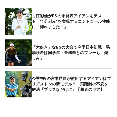
古江彩佳がBSの未発表アイアンをテス
ト “1分刻み”を実現するコントロール性能
に「惚れました！」
「大好き」なBSの大会で今季日本初戦 馬
場咲希は同学年・菅楓華とのプレーも「楽
しみ」
今季初Vの宮本勝昌が使用するアイアンはブ
リヂストンの新モデル？ 飛距離の不安を
解消「プラスなだけに」【勝者のギア】