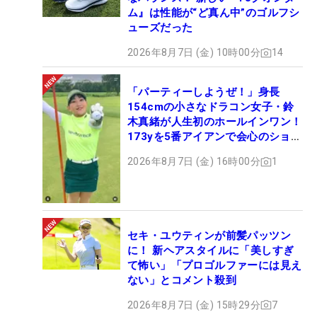
ム』は性能が“ど真ん中”のゴルフシ
ューズだった
2026年8月7日 (金) 10時00分
14
「パーティーしようぜ！」身長
154cmの小さなドラコン女子・鈴
木真緒が人生初のホールインワン！
173yを5番アイアンで会心のショッ
ト
2026年8月7日 (金) 16時00分
1
セキ・ユウティンが前髪パッツン
に！ 新ヘアスタイルに「美しすぎ
て怖い」「プロゴルファーには見え
ない」とコメント殺到
2026年8月7日 (金) 15時29分
7