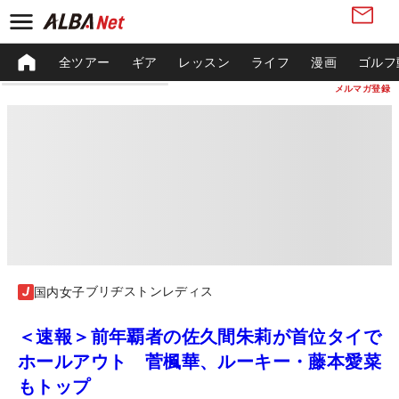
全ツアー
ギア
レッスン
ライフ
漫画
ゴルフ
メルマガ登録
ブリヂストンレディス
国内女子
＜速報＞前年覇者の佐久間朱莉が首位タイで
ホールアウト 菅楓華、ルーキー・藤本愛菜
もトップ