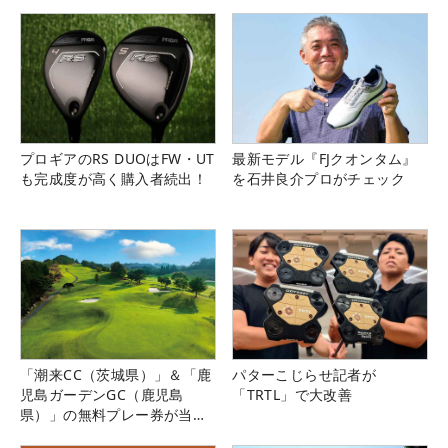
プロギアのRS DUOはFW・UT
最新モデル『FJクオンタム』
も完成度が高く購入者続出！
を石井良介プロがチェック
「潮来CC（茨城県）」＆「鹿
パターこじらせ記者が
児島ガーデンGC（鹿児島
「TRTL」で大改善
県）」の無料プレー券が当た
る！！