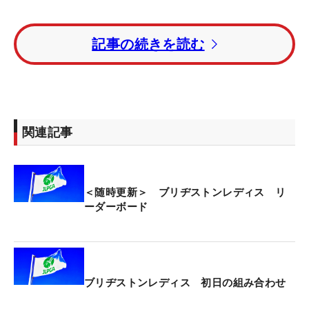
同じく首位には、メルセデス・ランキング2位につ
記事の続きを読む
ける菅楓華、ルーキーの藤本愛菜が並んでいる。
1打差の4位タイには、河本結、佐藤心結、ウー・チ
ャイェン、吉田鈴らが続いている。
関連記事
米国女子ツアーから帰国参戦しているホステスプロ
の古江彩佳は、1アンダーの18位タイ。同じく米ツ
アー組の馬場咲希は6オーバーでホールアウトし、
＜随時更新＞ ブリヂストンレディス リ
73位と出遅れた。
ーダーボード
2週連続優勝がかかるホステスプロの桑木志帆も、1
アンダーの18位タイでホールアウトしている。
ブリヂストンレディス 初日の組み合わせ
総勢120人が、賞金総額1億円、優勝賞金1800万円
をかけて4日間を戦う。