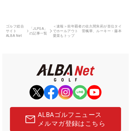
ゴルフ総合
＜速報＞前年覇者の佐久間朱莉が首位タイ
「JLPGA」
サイト
でホールアウト 菅楓華、ルーキー・藤本
の記事一覧
ALBA Net
愛菜もトップ
ALBAゴルフニュース
メルマガ登録はこちら