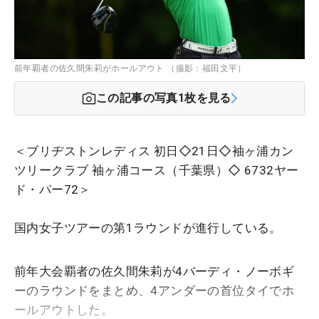
前年覇者の佐久間朱莉がホールアウト （撮影：福田文平）
この記事の写真
1
枚を見る
＜ブリヂストンレディス 初日◇21日◇袖ヶ浦カン
ツリークラブ 袖ヶ浦コース（千葉県）◇ 6732ヤー
ド・パー72＞
国内女子ツアーの第1ラウンドが進行している。
前年大会覇者の佐久間朱莉が4バーディ・ノーボギ
ーのラウンドをまとめ、4アンダーの首位タイでホ
ールアウトした。