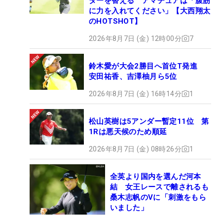
ターを替える アマチュアは「腹筋
に力を入れてください」【大西翔太
のHOTSHOT】
2026年8月7日 (金) 12時00分
7
鈴木愛が大会2勝目へ首位T発進
安田祐香、吉澤柚月ら5位
2026年8月7日 (金) 16時14分
1
松山英樹は5アンダー暫定11位 第
1Rは悪天候のため順延
2026年8月7日 (金) 08時26分
1
全英より国内を選んだ河本
結 女王レースで離されるも
桑木志帆のVに「刺激をもら
いました」