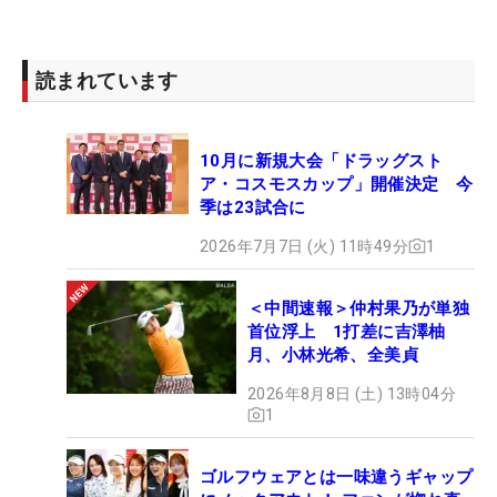
そして今週は長尺パターにスイッチ。先週の最終日
のような手の位置で握ったり、グリップを左腕に当
てて固定する打ち方も試す。「準備していました。
読まれています
ここ（今週）のために。短いパターで、だいぶ感性
が出てきたから。自分の感性と、（その感性を）こ
10月に新規大会「ドラッグスト
ろすのと、いろいろミックスしたらどれがいいのか
ア・コスモスカップ」開催決定 今
な。みたいな」と、先週の取り組みが今週への布石
季は23試合に
だったことを明かした。
2026年7月7日 (火) 11時49分
1
短いパターで打っているときは、長尺パターの「感
＜中間速報＞仲村果乃が単独
覚をだしたいとき」に行う一つの手段として取り入
首位浮上 1打差に吉澤柚
れているという。最初は両手の間隔を近づけて握
月、小林光希、全美貞
り、そこから徐々に間隔を広げていくことで、フィ
2026年8月8日 (土) 13時04分
ーリングを調整していく取り組みだ。
1
練習グリーンでは、オープンスタンスでボールを右
ゴルフウェアとは一味違うギャップ
足寄りに置くなど、さまざまな構えやストロークを