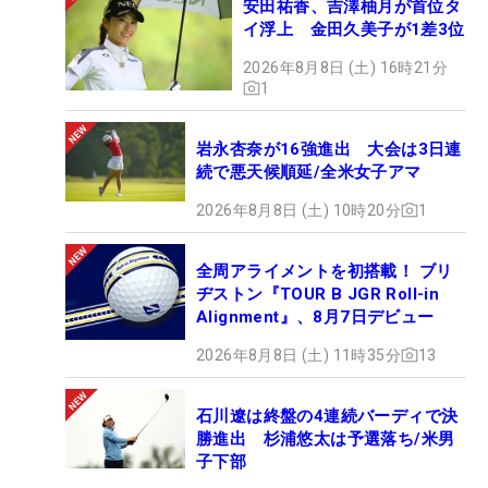
安田祐香、吉澤柚月が首位タ
イ浮上 金田久美子が1差3位
2026年8月8日 (土) 16時21分
1
岩永杏奈が16強進出 大会は3日連
続で悪天候順延/全米女子アマ
2026年8月8日 (土) 10時20分
1
全周アライメントを初搭載！ ブリ
ヂストン『TOUR B JGR Roll-in
Alignment』、8月7日デビュー
2026年8月8日 (土) 11時35分
13
石川遼は終盤の4連続バーディで決
勝進出 杉浦悠太は予選落ち/米男
子下部