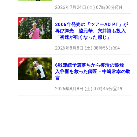
2026年7月24日 (金) 07時00分
4
2006年発売の『ツアーAD PT』が
再び脚光 脇元華、穴井詩も投入
「初速が強くなった感じ」
2026年8月8日 (土) 08時56分
4
6戦連続予選落ちから復活の狼煙
入谷響を救った師匠・中嶋常幸の助
言
2026年8月8日 (土) 07時45分
19