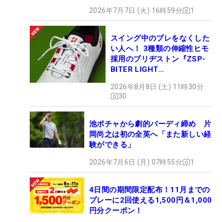
2026年7月7日 (火) 16時59分
1
スイング中のブレをなくした
い人へ！ 3種類の伸縮性ヒモ
採用のブリヂストン『ZSP-
BITER LIGHT
MAGICLACE』、8月8日デビ
2026年8月8日 (土) 11時30分
ュー
30
池ポチャから劇的バーディ締め 片
岡尚之は初の全英へ「また新しい経
験ができる」
2026年7月6日 (月) 07時55分
1
4日間の期間限定配布！11月までの
プレーに2回使える1,500円＆1,000
円分クーポン！