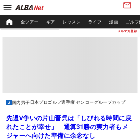
全ツアー
ギア
レッスン
ライフ
漫画
ゴルフ
メルマガ登録
日本プロゴルフ選手権 センコーグループカップ
国内男子
先週V争いの片山晋呉は「しびれる時間に戻
れたことが幸せ」 通算31勝の実力者もメ
ジャーへ向けた準備に余念なし