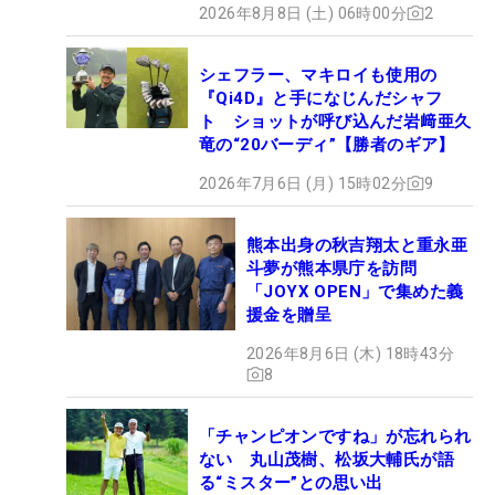
2026年8月8日 (土) 06時00分
2
シェフラー、マキロイも使用の
『Qi4D』と手になじんだシャフ
ト ショットが呼び込んだ岩﨑亜久
竜の“20バーディ”【勝者のギア】
2026年7月6日 (月) 15時02分
9
熊本出身の秋吉翔太と重永亜
斗夢が熊本県庁を訪問
「JOYX OPEN」で集めた義
援金を贈呈
2026年8月6日 (木) 18時43分
8
「チャンピオンですね」が忘れられ
ない 丸山茂樹、松坂大輔氏が語
る“ミスター”との思い出