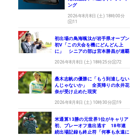
えている。優勝を逃した悔しさ以上に、「しびれる
ング
時間にまた戻れたことが幸せ」と安どの表情を見せ
2026年8月8日 (土) 18時00分
る。病室で過ごした日々を思えば、優勝争いの緊張
11
感すら愛おしい。
初出場の鳥海颯汰が岩手県オープン
現在も再発のリスクと向き合いながらの戦いが続
初V「この大会を機にどんどん上
に」 シニアの部は宮本勝昌が連覇
く。ドライバーショットは基本的に抑えたスイング
で、「しっかり振るのは1日3回くらいまで」と医師
2026年8月8日 (土) 18時25分
72
から指示されているという。それでも要所では力強
い一打を見せ、勝負に挑む。
桑木志帆の優勝に「もう到達しない
んじゃないか」 全英帰りの永井花
奈が受け止めた現実
持病と向き合いながら臨むシーズン。今季メジャー
初戦は「楽しみ。新しく帰ってきた自分がどうなる
2026年8月8日 (土) 10時30分
19
のか、楽しみにやりたいと思います」と笑顔を浮か
べた。53歳の奮闘に、目が離せない。（文・高木彩
米通算13勝の元世界1位がキャリア
音）
初、プレーオフ進出逃す 18年連
続出場記録も終止符「何事も永遠に