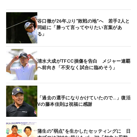
フからはウェッジでもボールを止めるのが難しく、
単純な飛距離勝負にはならず、フェアウェイキープ
谷口徹が26年ぶり“敗戦の地”へ 若手2人と
が鍵を握る。
同組に「勝って言ってやりたい言葉があ
る」
「全体的に距離は短いけど、いまはパワーゲームの
時代。飛ぶ人が有利と言われる中で、こういうコー
スがあるのはとてもいいと思います」と印象を明か
清水大成がTFCC損傷を告白 メジャー連覇
した。
へ前向き「不安なく試合に臨めそう」
「こういうセッティングにしてくれてうれしいです
し、こういう試合が増えて、再来年までやるという
ことだから、1回ぐらい（優勝の）チャンスが来な
「過去の選手になりかけていたので…」復活
Vの藤本佳則は祝福に感謝
いかなと思って。（年齢的に）もうそろそろだか
ら。60歳になってから優勝争いは少し厳しい。でも
あと7回。7年間ぐらい出ている中のどこかのレギュ
ラーツアーで優勝争いをしたい」。静かな言葉の中
蒲生の“弱点”を生かしたセッティングに 日