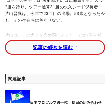
“日本一の男子プロ”決定戦が21日に開幕する。大会
2勝を誇り、ツアー通算31勝の永久シード保持者・
片山晋呉は、今年で23回目の出場。53歳となった今
も、その存在感は色あせない。
片山は、この大会を含め国内メジャーでは7勝を挙
げている。昨年はケガの影響で出場できず、2年ぶ
記事の続きを読む
りの参戦となるが、「やっぱり、メジャーっていい
ですよね。（優勝回数を）持てば、持つほど重みも
わかるし、うれしさも倍になる」と大舞台への想い
を明かし、舞台に立てる喜びをかみしめた。
関連記事
舞台となる滋賀県の蒲生ゴルフ倶楽部は、初めてプ
レーする。全長は7000ヤードを切る短めの設定なが
ら、ティショットの落としどころにはバンカーや木
が配置され、フェアウェイもタイト。さらにラフは
日本プロゴルフ選手権 初日の組み合わせ
約100ミリとボールがすっぽり埋まるほど深い。ラ