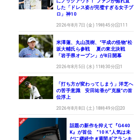
にノックアウト！ ファンが惚れ直
試行。最適解を求めて、入念な調整を続けている。
した「ドレス姿が完璧すぎる女子プ
ロ」神10
通算31勝の実力者もメジャーという“大舞台”へ向け
た準備に余念はない。初日にどのスタイルを選択す
2026年8月7日 (金) 19時45分
111
るのかも注目される。
米澤蓮、丸山茂樹、“平成の怪物”松
坂大輔氏ら参戦 夏の東北決戦
そんな片山にとって、今季を戦えていること自体が
「岩手県オープン」が8日開幕
大きな喜びでもある。実は、昨年6月に腰痛を発症
し、椎間板に細菌が感染する化膿性椎間板炎と診断
2026年8月5日 (水) 11時30分
1
された。治療のため約2カ月間入院し、コースに復
帰できたのは10月。11月の国内シニアツアー最終戦
「打ち方が変わってしまう」洋芝へ
の苦手意識 安田祐香が“克服”の首
「いわさき白露シニア」に出場したが、最終日スタ
位浮上
ート前に椎間板に痛みが発症し棄権した。
2026年8月8日 (土) 18時49分
20
そして今年4月の開幕戦「ユニテックスシニアオー
プン」で復帰を果たし、先週のリョーマゴルフ 日高
話題の新作を抑えて『G440
K』が首位 “10Ｋ”人気は未
村オープンでは優勝争いを演じ、惜しくも2位で終
だに継続中 #週間ギアランキ