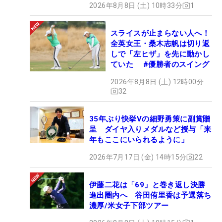
2026年8月8日 (土) 10時33分
1
スライスが止まらない人へ！
全英女王・桑木志帆は切り返
しで「左ヒザ」を先に動かし
ていた #優勝者のスイング
2026年8月8日 (土) 12時00分
32
35年ぶり快挙Vの細野勇策に副賞贈
呈 ダイヤ入りメダルなど授与「来
年もここにいられるように」
2026年7月17日 (金) 14時15分
22
伊藤二花は「69」と巻き返し決勝
進出圏内へ 谷田侑里香は予選落ち
濃厚/米女子下部ツアー