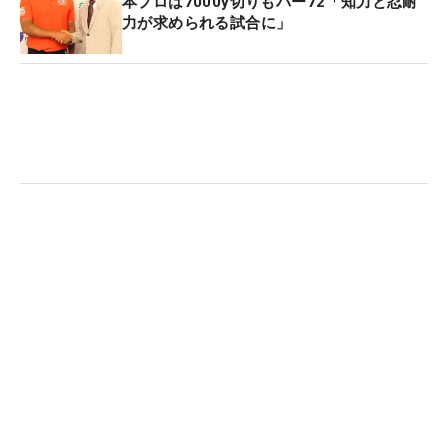
に、強い闘志がにじむ。
本プロは7000y切りもパー72「知力と忍耐
力が求められる試合に」
勝つための努力と研究を惜しまない姿勢は健在。ラ
ウンド中でもスイングの確認を怠らず、こまめにス
トレッチを行うなど、常にコンディションを整え
る。ショットだけでなく、ショートゲームへの探求
も尽きることはない。
先週の国内シニアツアー「リョーマゴルフ 日高村オ
ープン」では、初日と最終日でパターの握り方を変
えていた。試合では数本のパターを持参している
が、同大会では一般的な長さのパターを使い、右手
でグリップ上部を握り、左手で軽く押さえる“逆クロ
ウグリップ”で握っていた。最終日には左手の位置を
シャフトに触れる位置に移すなど、細かな調整をし
ていた。