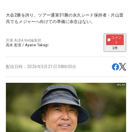
大会2勝を誇り、ツアー通算31勝の永久シード保持者・片山晋
呉でもメジャーへ向けての準備に余念はない。
コメン
所属
ALBA Net編集部
ト
高木 彩音
/
Ayane Takagi
1
件
配信日時：
2026年5月21日 08時00分