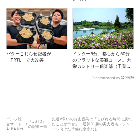
パターこじらせ記者が
インター5分、都心から60分
「TRTL」で大改善
のフラットな美観コース。大
栄カントリー俱楽部（千葉
県）
Recommended by
ゴルフ総
先週V争いの片山晋呉は「しびれる時間に戻れ
「JGTO」
合サイト
たことが幸せ」 通算31勝の実力者もメジャ
の記事一覧
ALBA Net
ーへ向けた準備に余念なし