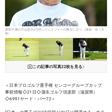
通算31勝の片山晋呉が2年ぶりにメジャーの舞台に立つ （撮影：佐々木
啓）
この記事の写真
22
枚を見る
＜日本プロゴルフ選手権 センコーグループカップ
事前情報◇21日◇蒲生ゴルフ倶楽部（滋賀県）
◇6991ヤード・パー72＞