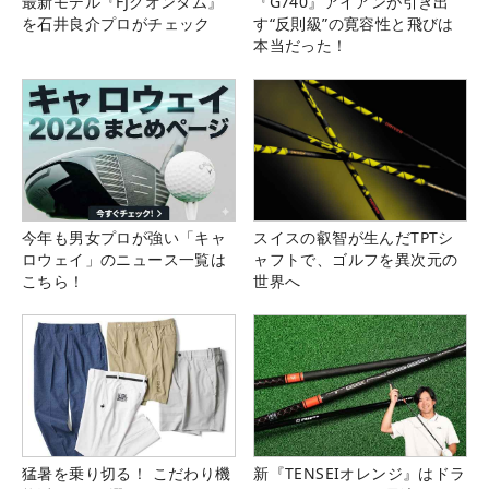
最新モデル『FJクオンタム』
『G740』アイアンが引き出
を石井良介プロがチェック
す“反則級”の寛容性と飛びは
本当だった！
今年も男女プロが強い「キャ
スイスの叡智が生んだTPTシ
ロウェイ」のニュース一覧は
ャフトで、ゴルフを異次元の
こちら！
世界へ
猛暑を乗り切る！ こだわり機
新『TENSEIオレンジ』はドラ