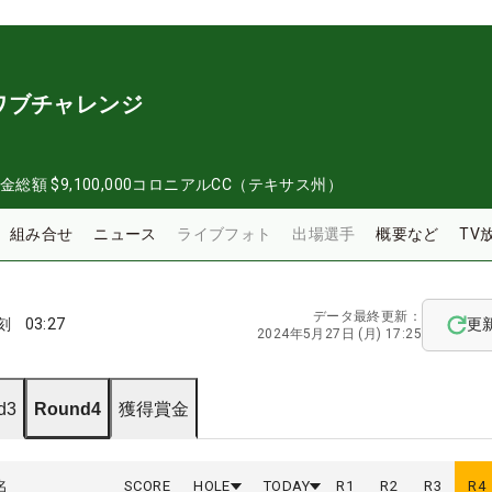
ワブチャレンジ
金総額
$9,100,000
コロニアルCC（テキサス州）
組み合せ
ニュース
ライブフォト
出場選手
概要など
TV
データ最終更新：
刻
03:27
更
2024年5月27日 (月) 17:25
d3
Round4
獲得賞金
名
SCORE
HOLE
TODAY
R
1
R
2
R
3
R
4