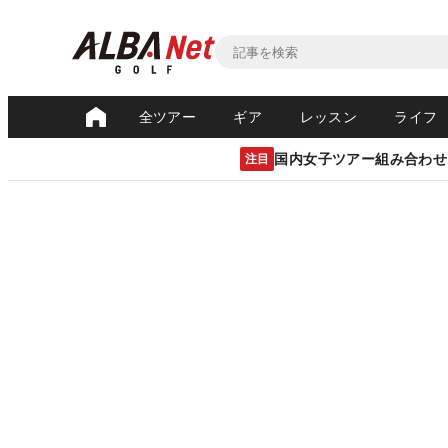
全ツアー
ギア
レッスン
ライフ
国内女子ツアー組み合わせ
注目