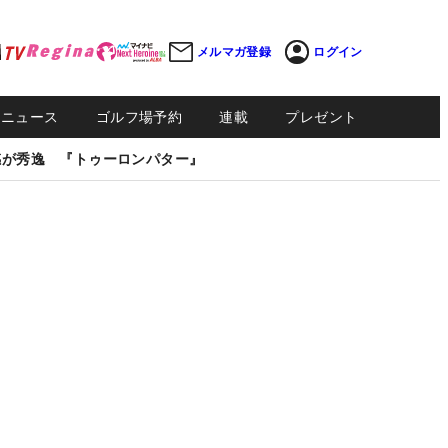
メルマガ登録
ログイン
Sニュース
ゴルフ場予約
連載
プレゼント
感が秀逸 『トゥーロンパター』