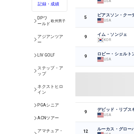
USA
記録・成績
ピアスソン・クー
5
DPワ
USA
欧州男子
ールド
イム・ソンジェ
アジアンツア
9
KOR
ー
ロビー・シェルト
LIV GOLF
9
USA
ステップ・ア
ップ
ネクストヒロ
イン
PGAシニア
デビッド・リプス
9
USA
ACNツアー
ルーカス・グロー
アマチュア・
12