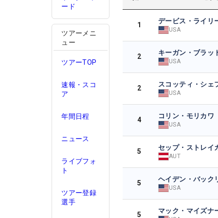
ード
デービス・ライリ
1
USA
ツアーメニ
ュー
キーガン・ブラッ
2
USA
ツアーTOP
スコッティ・シェ
速報・スコ
2
USA
ア
コリン・モリカワ
年間日程
4
USA
ニュース
セップ・ストレイ
5
AUT
ライブフォ
ト
ヘイデン・バック
5
USA
ツアー登録
選手
マック・マイズナ
5