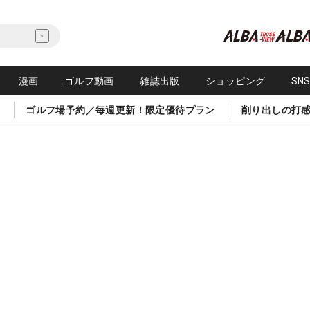
漫画
ゴルフ動画
雑誌出版
ショッピング
SN
ゴルフ場予約／毎週更新！限定優待プラン
削り出しの打