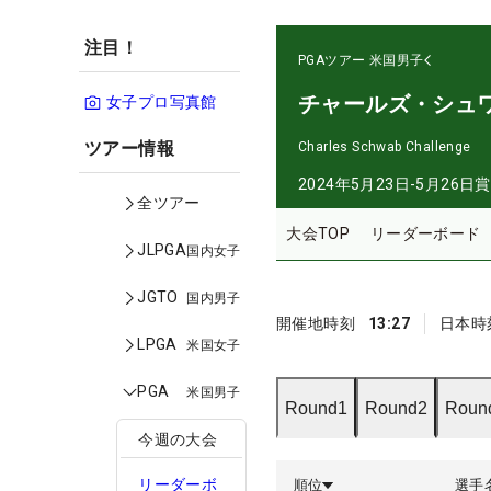
注目！
PGAツアー
米国男子
チャールズ・シュ
女子プロ写真館
ツアー情報
Charles Schwab Challenge
2024年5月23日-5月26日
賞
全ツアー
大会TOP
リーダーボード
JLPGA
国内女子
JGTO
国内男子
開催地時刻
13:27
日本時
LPGA
米国女子
PGA
米国男子
Round1
Round2
Roun
今週の大会
リーダーボ
順位
選手