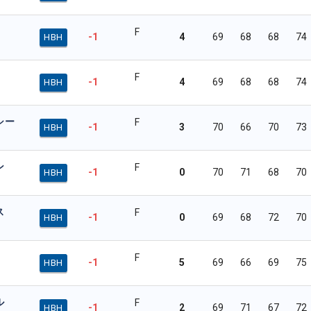
F
-1
4
69
68
68
74
HBH
F
-1
4
69
68
68
74
HBH
シー
F
-1
3
70
66
70
73
HBH
ン
F
-1
0
70
71
68
70
HBH
ス
F
-1
0
69
68
72
70
HBH
F
-1
5
69
66
69
75
HBH
ル
F
-1
2
69
71
67
72
HBH