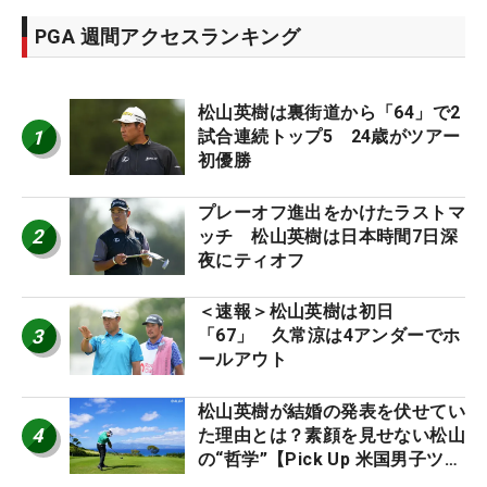
PGA 週間アクセスランキング
松山英樹は裏街道から「64」で2
1
試合連続トップ5 24歳がツアー
初優勝
プレーオフ進出をかけたラストマ
2
ッチ 松山英樹は日本時間7日深
夜にティオフ
＜速報＞松山英樹は初日
3
「67」 久常涼は4アンダーでホ
ールアウト
松山英樹が結婚の発表を伏せてい
4
た理由とは？素顔を見せない松山
の“哲学”【Pick Up 米国男子ツア
ー十大ニュース】