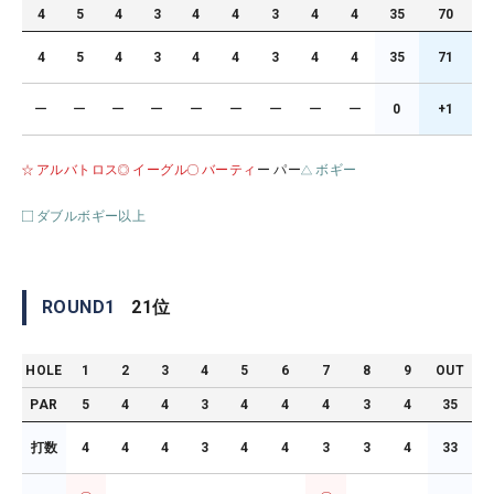
4
5
4
3
4
4
3
4
4
35
70
4
5
4
3
4
4
3
4
4
35
71
ー
ー
ー
ー
ー
ー
ー
ー
ー
0
+1
アルバトロス
イーグル
バーティ
ー パー
ボギー
ダブルボギー以上
ROUND
1
21
位
HOLE
1
2
3
4
5
6
7
8
9
OUT
PAR
5
4
4
3
4
4
4
3
4
35
打数
4
4
4
3
4
4
3
3
4
33