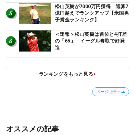
松山英樹が7000万円獲得 通算7
5
億円越えでランクアップ【米国男
子賞金ランキング】
＜速報＞松山英樹は首位と4打差
6
の「65」 イーグル奪取で好発
進
ランキングをもっと見る
ページ上部へ
オススメの記事