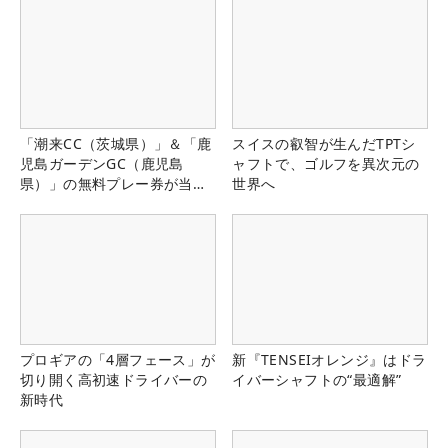
「潮来CC（茨城県）」＆「鹿
スイスの叡智が生んだTPTシ
児島ガーデンGC（鹿児島
ャフトで、ゴルフを異次元の
県）」の無料プレー券が当た
世界へ
る！！
プロギアの「4層フェース」が
新『TENSEIオレンジ』はドラ
切り開く高初速ドライバーの
イバーシャフトの“最適解”
新時代