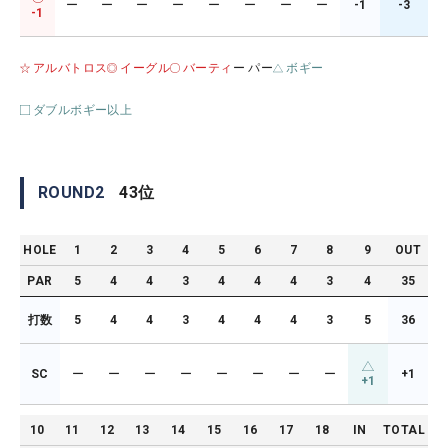
ー
ー
ー
ー
ー
ー
ー
ー
-1
-3
-1
アルバトロス
イーグル
バーティ
ー パー
ボギー
ダブルボギー以上
ROUND
2
43
位
HOLE
1
2
3
4
5
6
7
8
9
OUT
PAR
5
4
4
3
4
4
4
3
4
35
打数
5
4
4
3
4
4
4
3
5
36
SC
ー
ー
ー
ー
ー
ー
ー
ー
+1
+1
10
11
12
13
14
15
16
17
18
IN
TOTAL