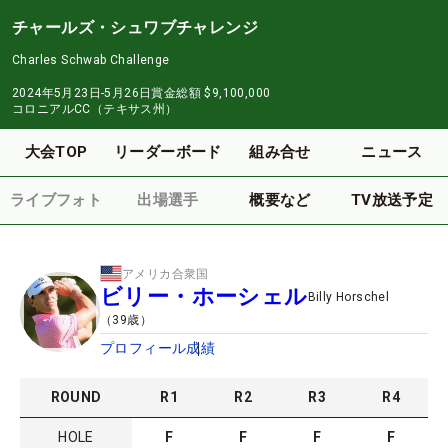
チャールズ・シュワブチャレンジ
Charles Schwab Challenge
2024年5月23日-5月26日
賞金総額
$9,100,000
コロニアルCC（テキサス州）
大会TOP
リーダーボード
組み合せ
ニュース
ライブフォト
出場選手
概要など
TV放送予定
アメリカ合衆国
ビリー・ホーシェル
Billy Horschel
（
39
歳）
プロフィール
成績
ROUND
R
1
R
2
R
3
R
4
HOLE
F
F
F
F