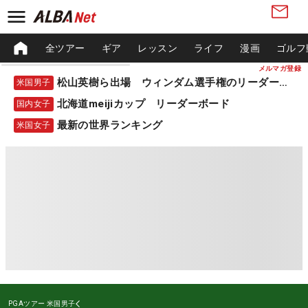
全ツアー
ギア
レッスン
ライフ
漫画
ゴルフ
メルマガ登録
松山英樹ら出場 ウィンダム選手権のリーダーボード
米国男子
北海道meijiカップ リーダーボード
国内女子
最新の世界ランキング
米国女子
PGAツアー
米国男子