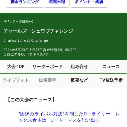
賞金ランキング
年間日程
ポイント・成績
PGAツアー
米国男子
チャールズ・シュワブチャレンジ
Charles Schwab Challenge
2024年5月23日-5月26日
賞金総額
$9,100,000
コロニアルCC（テキサス州）
大会TOP
リーダーボード
組み合せ
ニュース
ライブフォト
出場選手
概要など
TV放送予定
【この大会のニュース】
“因縁のライバル対決”を制したD・ライリー レ
ックス倉本は「J・トーマスを思い出す」