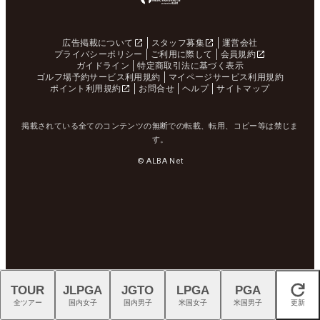
広告掲載について
スタッフ募集
運営会社
プライバシーポリシー
ご利用に際して
会員規約
ガイドライン
特定商取引法に基づく表示
ゴルフ場予約サービス利用規約
マイページサービス利用規約
ポイント利用規約
お問合せ
ヘルプ
サイトマップ
掲載されている全てのコンテンツの無断での転載、転用、コピー等は禁じま
す。
© ALBA Net
TOUR
JLPGA
JGTO
LPGA
PGA
閉じる
全ツアー
国内女子
国内男子
米国女子
米国男子
更新