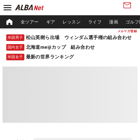
全ツアー
ギア
レッスン
ライフ
漫画
ゴルフ
メルマガ登録
松山英樹ら出場 ウィンダム選手権の組み合わせ
米国男子
北海道meijiカップ 組み合わせ
国内女子
最新の世界ランキング
米国女子