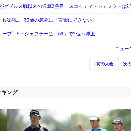
がダブルス戦以来の通算2勝目 スコッティ・シェフラーは2
ーも沈痛… 30歳の急死に「言葉にできない」
キープ S・シェフラーは「63」で2位へ浮上
ニュー
前の大会
次
ンキング