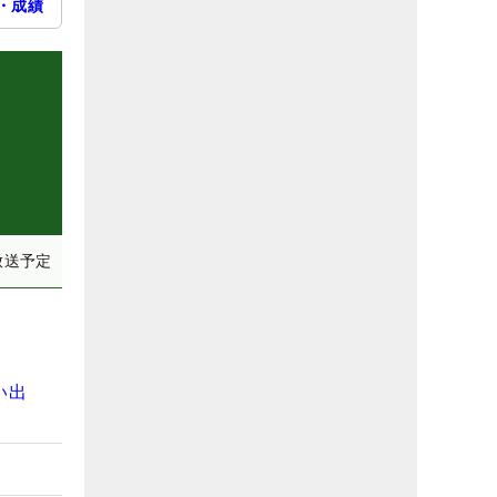
・成績
放送予定
い出