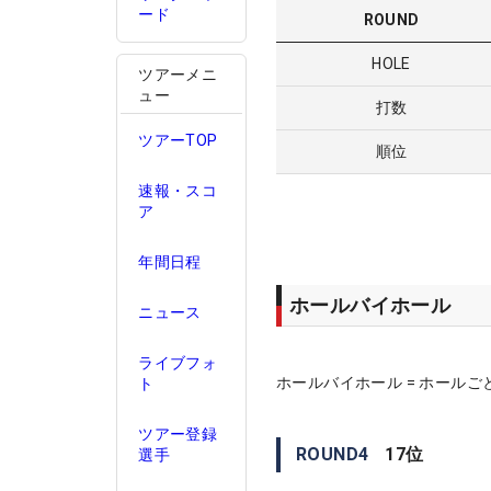
ード
ROUND
HOLE
ツアーメニ
ュー
打数
ツアーTOP
順位
速報・スコ
ア
年間日程
ホールバイホール
ニュース
ライブフォ
ホールバイホール = ホールご
ト
ツアー登録
ROUND
4
17
位
選手