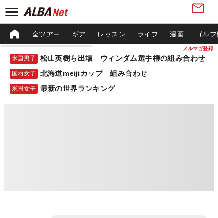
全ツアー
ギア
レッスン
ライフ
漫画
ゴルフ
メルマガ登録
松山英樹ら出場 ウィンダム選手権の組み合わせ
米国男子
北海道meijiカップ 組み合わせ
国内女子
最新の世界ランキング
米国女子