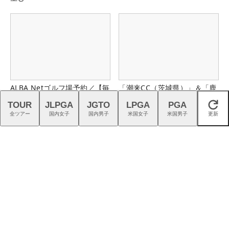
ALBA Netゴルフ場予約／【毎
「潮来CC（茨城県）」＆「鹿
週更新】特別優待プランはこ
児島ガーデンGC（鹿児島
TOUR
JLPGA
JGTO
LPGA
PGA
閉じる
ちら！
県）」の無料プレー券が当た
全ツアー
国内女子
国内男子
米国女子
米国男子
更新
る！！
プロギアのRS DUOはFW・UT
ゴルフの熱狂を、つくる仕
も完成度が高く購入者続出！
事。｜スタッフ募集中