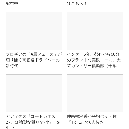
配布中！
はこちら！
プロギアの「4層フェース」が
インター5分、都心から60分
切り開く高初速ドライバーの
のフラットな美観コース。大
新時代
栄カントリー俱楽部（千葉
県）
アディダス『コードカオス
仲宗根澄香が平均パット数
27』は強烈な蹴りでパワーを
『TRTL』で6人抜き！
生む