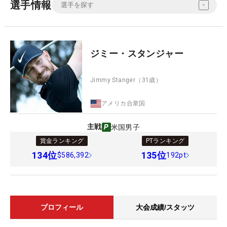
選手情報
ジミー・スタンジャー
Jimmy Stanger
（31歳）
アメリカ合衆国
主戦
米国男子
賞金ランキング
PTランキング
134
位
135
位
$586,392
192pt
プロフィール
大会成績/スタッツ