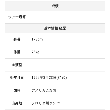
成績
ツアー通算
基本情報 経歴
身長
178cm
体重
75kg
血液型
生年月日
1995年3月23日
(31歳)
国籍
アメリカ合衆国
出身地
フロリダ州タンパ