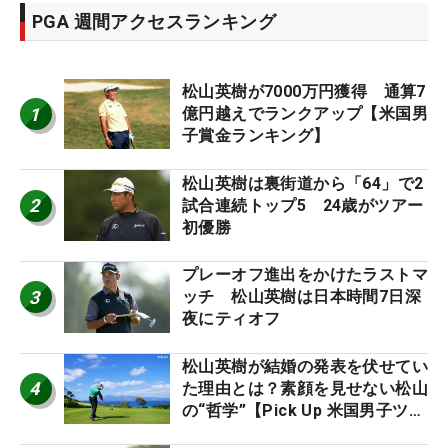
PGA 週間アクセスランキング
松山英樹が7000万円獲得 通算7
1
億円越えでランクアップ【米国男
子賞金ランキング】
松山英樹は裏街道から「64」で2
2
試合連続トップ5 24歳がツアー
初優勝
プレーオフ進出をかけたラストマ
3
ッチ 松山英樹は日本時間7日深
夜にティオフ
松山英樹が結婚の発表を伏せてい
4
た理由とは？素顔を見せない松山
の“哲学”【Pick Up 米国男子ツア
ー十大ニュース】