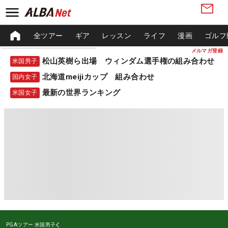
全ツアー
ギア
レッスン
ライフ
漫画
ゴルフ
メルマガ登録
松山英樹ら出場 ウィンダム選手権の組み合わせ
米国男子
北海道meijiカップ 組み合わせ
国内女子
最新の世界ランキング
米国女子
PGAツアー
米国男子