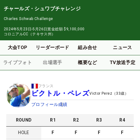
チャールズ・シュワブチャレンジ
Charles Schwab Challenge
2024年5月23日-5月26日
賞金総額
$9,100,000
コロニアルCC（テキサス州）
大会TOP
リーダーボード
組み合せ
ニュース
ライブフォト
出場選手
概要など
TV放送予定
フランス
ビクトル・ペレズ
Victor Perez
（
33
歳）
プロフィール
成績
ROUND
R
1
R
2
R
3
R
4
HOLE
F
F
F
F