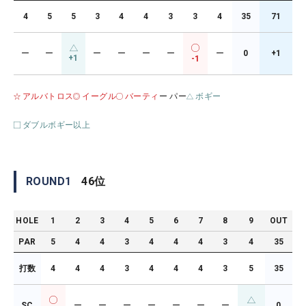
4
5
5
3
4
4
3
3
4
35
71
ー
ー
ー
ー
ー
ー
ー
0
+1
+1
-1
アルバトロス
イーグル
バーティ
ー パー
ボギー
ダブルボギー以上
ROUND
1
46
位
HOLE
1
2
3
4
5
6
7
8
9
OUT
PAR
5
4
4
3
4
4
4
3
4
35
打数
4
4
4
3
4
4
4
3
5
35
SC
ー
ー
ー
ー
ー
ー
ー
0