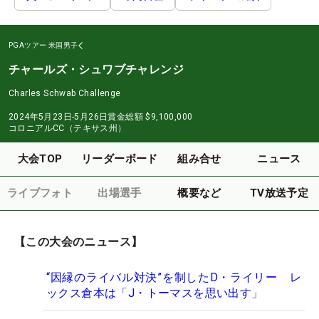
PGAツアー
米国男子
チャールズ・シュワブチャレンジ
Charles Schwab Challenge
2024年5月23日-5月26日
賞金総額
$9,100,000
コロニアルCC（テキサス州）
大会TOP
リーダーボード
組み合せ
ニュース
ライブフォト
出場選手
概要など
TV放送予定
【この大会のニュース】
“因縁のライバル対決”を制したD・ライリー レ
ックス倉本は「J・トーマスを思い出す」