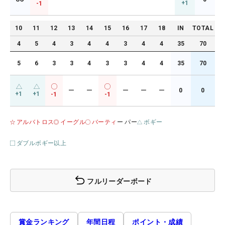
+1
-1
10
11
12
13
14
15
16
17
18
IN
TOTAL
4
5
4
3
4
4
3
4
4
35
70
5
6
3
3
4
3
3
4
4
35
70
ー
ー
ー
ー
ー
0
0
+1
+1
-1
-1
アルバトロス
イーグル
バーティ
ー パー
ボギー
ダブルボギー以上
フルリーダーボード
賞金ランキング
年間日程
ポイント・成績