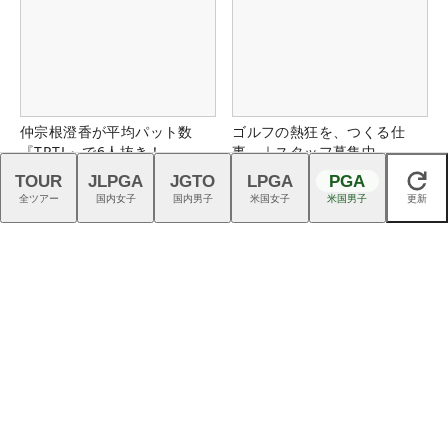
仲宗根澄香が平均パット数
ゴルフの熱狂を、つくる仕
『TRTL』で6人抜き！
事。｜スタッフ募集中
TOUR
JLPGA
JGTO
LPGA
PGA
閉じる
全ツアー
国内女子
国内男子
米国女子
米国男子
更新
スイスの叡智が生んだTPTシ
今年も男女プロが強い「キャ
ャフトで、ゴルフを異次元の
ロウェイ」のニュース一覧は
世界へ
こちら！