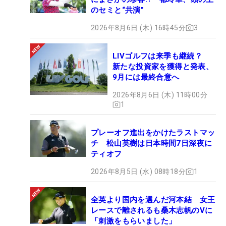
のセミと“共演”
2026年8月6日 (木) 16時45分
3
LIVゴルフは来季も継続？
新たな投資家を獲得と発表、
9月には最終合意へ
2026年8月6日 (木) 11時00分
1
プレーオフ進出をかけたラストマッ
チ 松山英樹は日本時間7日深夜に
ティオフ
2026年8月5日 (水) 08時18分
1
全英より国内を選んだ河本結 女王
レースで離されるも桑木志帆のVに
「刺激をもらいました」