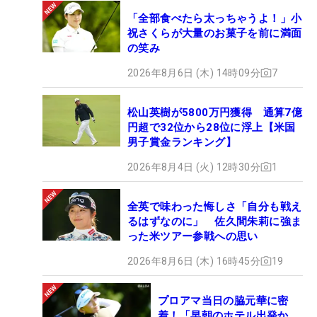
「全部食べたら太っちゃうよ！」小
祝さくらが大量のお菓子を前に満面
の笑み
2026年8月6日 (木) 14時09分
7
松山英樹が5800万円獲得 通算7億
円超で32位から28位に浮上【米国
男子賞金ランキング】
2026年8月4日 (火) 12時30分
1
全英で味わった悔しさ「自分も戦え
るはずなのに」 佐久間朱莉に強ま
った米ツアー参戦への思い
2026年8月6日 (木) 16時45分
19
プロアマ当日の脇元華に密
着！「早朝のホテル出発か