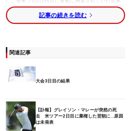
に、全米プロの2日目に警察に拘束されていた世界
ランキング1位のスコッティ・シェフラー（米国）
記事の続きを読む
が「63」をマークし浮上した。
5打差の3位タイにヘイデン・バックリーとピアスソ
ン・クーディ（ともに米国）が続いている。
関連記事
日本勢の久常涼は予選落ちとなっている。
大会3日目の結果
【訃報】グレイソン・マレーが突然の死
去 米ツアー2日目に棄権した翌朝に…原因
は未発表