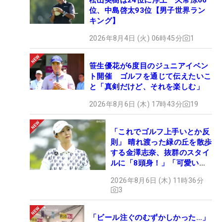
位、中島啓太93位【男子世界ラン
キング】
2026年8月4日 (火) 06時45分
1
笹生優花が6度目のジュニアイベン
ト開催 ゴルフを通じて伝えたいこ
と「真剣だけど、それを楽しむ」
2026年8月6日 (木) 17時43分
19
「これでゴルフ上手いとか反
則」 晴れ渡った緑の丘を散歩
する金澤志奈、抜群のスタイ
ルに「8頭身！」「可愛いに
も程がある」
2026年8月6日 (木) 11時36分
3
「ビール注ぐのむずかしかった…」