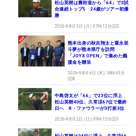
松山英樹は裏街道から「64」で2試
合連続トップ5 24歳がツアー初優
勝
2026年8月3日 (月) 07時12分
2
熊本出身の秋吉翔太と重永亜
斗夢が熊本県庁を訪問
「JOYX OPEN」で集めた義
援金を贈呈
2026年8月6日 (木) 18時43分
8
中島啓太が「66」で23位に浮上
松山英樹40位、久常涼67位で最終
日ヘ R・ファウラーが3打差3位
2026年8月2日 (日) 09時12分
1
松山英樹は24位に浮上 久常涼66