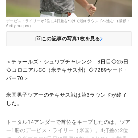
デービス・ライリーが2位に4打差をつけて最終ラウンドへ進む （撮影：
GettyImages）
この記事の写真
1
枚を見る
＜チャールズ・シュワブチャレンジ 3日目◇25日
◇コロニアルCC（米テキサス州）◇7289ヤード・
パー70＞
米国男子ツアーのテキサス戦は第3ラウンドが終了
した。
トータル14アンダーで首位をキープしたのは、ツア
ー1勝のデービス・ライリー（米国）。4打差の2位