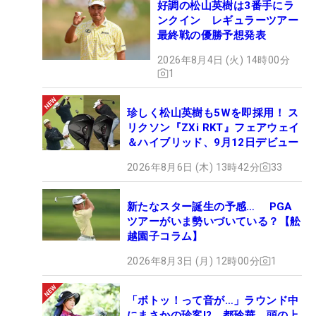
好調の松山英樹は3番手にラ
ンクイン レギュラーツアー
最終戦の優勝予想発表
2026年8月4日 (火) 14時00分
1
珍しく松山英樹も5Wを即採用！ ス
リクソン『ZXi RKT』フェアウェイ
＆ハイブリッド、9月12日デビュー
2026年8月6日 (木) 13時42分
33
新たなスター誕生の予感… PGA
ツアーがいま勢いづいている？【舩
越園子コラム】
2026年8月3日 (月) 12時00分
1
「ボトッ！って音が…」ラウンド中
にまさかの珍客!? 都玲華、頭の上