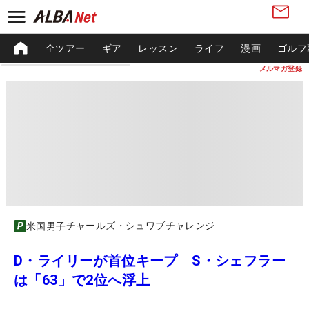
全ツアー
ギア
レッスン
ライフ
漫画
ゴルフ
メルマガ登録
チャールズ・シュワブチャレンジ
米国男子
D・ライリーが首位キープ S・シェフラー
は「63」で2位へ浮上