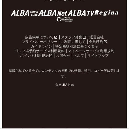
広告掲載について
スタッフ募集
運営会社
プライバシーポリシー
ご利用に際して
会員規約
ガイドライン
特定商取引法に基づく表示
ゴルフ場予約サービス利用規約
マイページサービス利用規約
ポイント利用規約
お問合せ
ヘルプ
サイトマップ
掲載されている全てのコンテンツの無断での転載、転用、コピー等は禁じま
す。
© ALBA Net