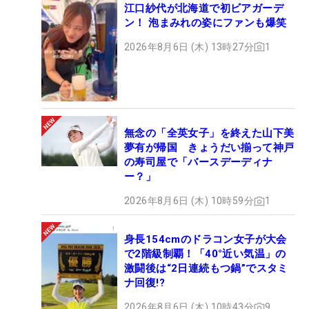
江口紗代が北海道で初ビアガーデ
ン！ 泡まみれの姿にファンも爆笑
2026年8月6日 (木) 13時27分
1
無念の「全英女子」を終えた山下美
夢有が帰国 きょうだい揃って神戸
の寿司屋で「バースデーディナ
ー？」
2026年8月6日 (木) 10時59分
1
身長154cmのドラコン女子が大会
で2階級制覇！「40°近い気温」の
激闘後は“2日連続もつ鍋”でスタミ
ナ回復!?
2026年8月6日 (木) 10時43分
9