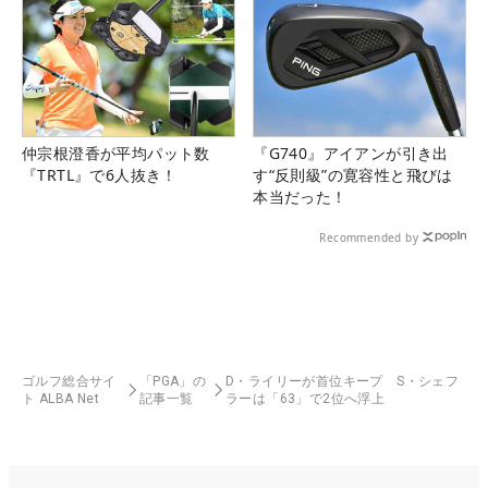
仲宗根澄香が平均パット数
『G740』アイアンが引き出
『TRTL』で6人抜き！
す“反則級”の寛容性と飛びは
本当だった！
Recommended by
ゴルフ総合サイ
「PGA」の
D・ライリーが首位キープ S・シェフ
ト ALBA Net
記事一覧
ラーは「63」で2位へ浮上