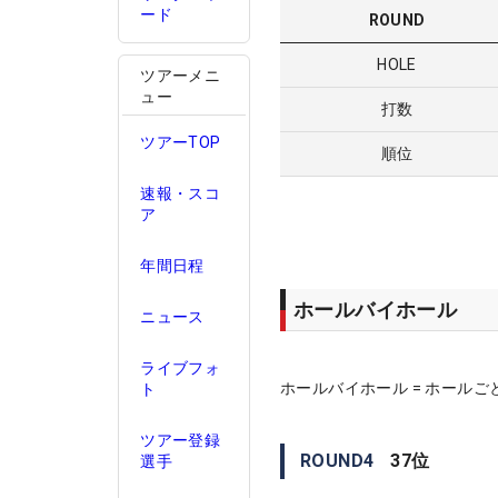
ード
ROUND
HOLE
ツアーメニ
ュー
打数
ツアーTOP
順位
速報・スコ
ア
年間日程
ホールバイホール
ニュース
ライブフォ
ホールバイホール = ホールご
ト
ツアー登録
ROUND
4
37
位
選手