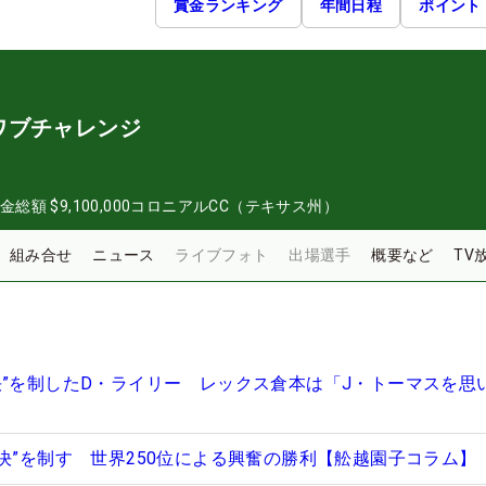
賞金ランキング
年間日程
ポイント
ワブチャレンジ
金総額
$9,100,000
コロニアルCC（テキサス州）
組み合せ
ニュース
ライブフォト
出場選手
概要など
TV
決”を制したD・ライリー レックス倉本は「J・トーマスを思
対決”を制す 世界250位による興奮の勝利【舩越園子コラム】