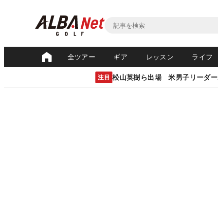
全ツアー
ギア
レッスン
ライフ
松山英樹ら出場 米男子リーダー
注目