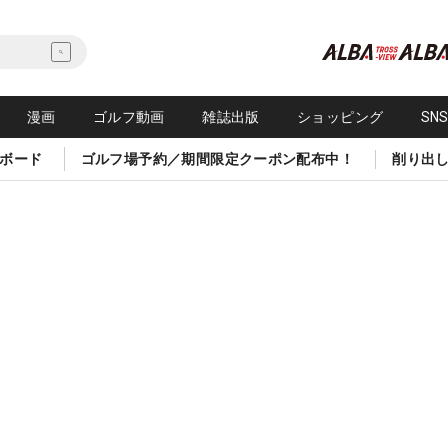
漫画
ゴルフ動画
雑誌出版
ショッピング
SN
ボード
ゴルフ場予約／期間限定クーポン配布中！
削り出