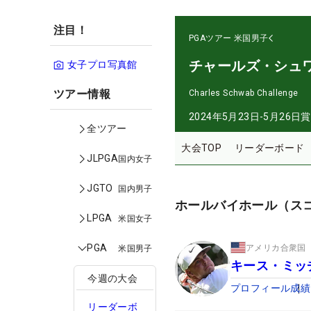
注目！
PGAツアー
米国男子
チャールズ・シュ
女子プロ写真館
ツアー情報
Charles Schwab Challenge
2024年5月23日-5月26日
賞
全ツアー
大会TOP
リーダーボード
JLPGA
国内女子
JGTO
国内男子
ホールバイホール（ス
LPGA
米国女子
PGA
アメリカ合衆国
米国男子
キース・ミッ
今週の大会
プロフィール
成績
リーダーボ