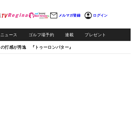
メルマガ登録
ログイン
Sニュース
ゴルフ場予約
連載
プレゼント
しの打感が秀逸 『トゥーロンパター』