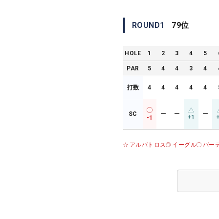
ROUND
1
79
位
HOLE
1
2
3
4
5
PAR
5
4
4
3
4
打数
4
4
4
4
4
SC
ー
ー
ー
+1
-1
アルバトロス
イーグル
バー