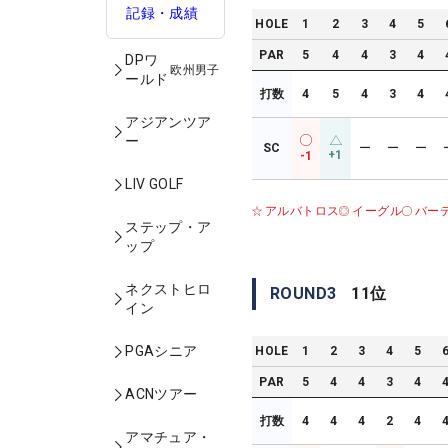
記録・成績
HOLE
1
2
3
4
5
PAR
5
4
4
3
4
DPワ
欧州男子
ールド
打数
4
5
4
3
4
アジアンツア
ー
SC
ー
ー
ー
+1
-1
LIV GOLF
アルバトロス
イーグル
バー
ステップ・ア
ップ
ネクストヒロ
ROUND
3
11
位
イン
PGAシニア
HOLE
1
2
3
4
5
PAR
5
4
4
3
4
ACNツアー
打数
4
4
4
2
4
アマチュア・