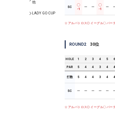
他
SC
ー
ー
ー
-1
-1
LADY GO CUP
アルバトロス
イーグル
バー
ROUND
2
30
位
HOLE
1
2
3
4
5
PAR
5
4
4
3
4
打数
5
4
4
3
4
SC
ー
ー
ー
ー
ー
アルバトロス
イーグル
バー