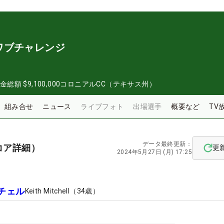
ワブチャレンジ
金総額
$9,100,000
コロニアルCC（テキサス州）
組み合せ
ニュース
ライブフォト
出場選手
概要など
TV
データ最終更新：
コア詳細）
更
2024年5月27日 (月) 17:25
チェル
Keith Mitchell
（
34
歳）