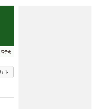
放送予定
新する