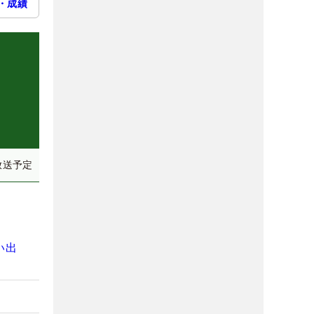
・成績
放送予定
い出