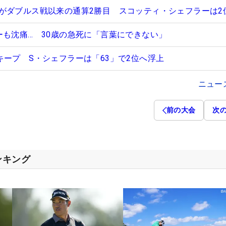
がダブルス戦以来の通算2勝目 スコッティ・シェフラーは2
ーも沈痛… 30歳の急死に「言葉にできない」
キープ S・シェフラーは「63」で2位へ浮上
ニュー
前の大会
次
ンキング