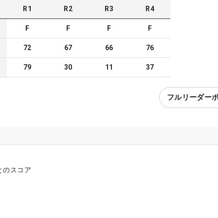
R
1
R
2
R
3
R
4
F
F
F
F
72
67
66
76
79
30
11
37
フルリーダー
とのスコア