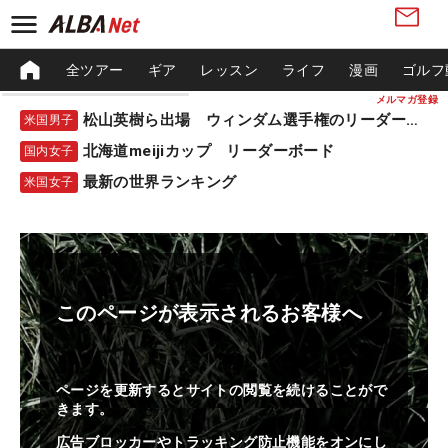
全ツアー
ギア
レッスン
ライフ
漫画
ゴルフ
メルマガ登録
松山英樹ら出場 ウィンダム選手権のリーダーボード
米国男子
北海道meijiカップ リーダーボード
国内女子
最新の世界ランキング
米国女子
このページが表示されるお客様へ
ページを更新するとサイトの閲覧を続けることがで
きます。
広告ブロッカーやトラッキング防止機能をオンにし