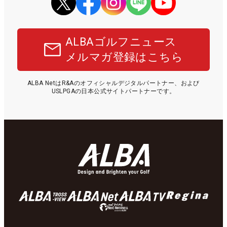
ALBAゴルフニュース
メルマガ登録はこちら
ALBA NetはR&Aのオフィシャルデジタルパートナー、および
USLPGAの日本公式サイトパートナーです。