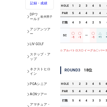
記録・成績
HOLE
1
2
3
4
5
PAR
5
4
4
3
4
DPワ
欧州男子
ールド
打数
4
3
4
2
5
アジアンツア
ー
SC
ー
+1
-1
-1
-1
LIV GOLF
アルバトロス
イーグル
バー
ステップ・ア
ップ
ネクストヒロ
ROUND
3
18
位
イン
PGAシニア
HOLE
1
2
3
4
5
PAR
5
4
4
3
4
ACNツアー
打数
5
4
4
3
3
アマチュア・