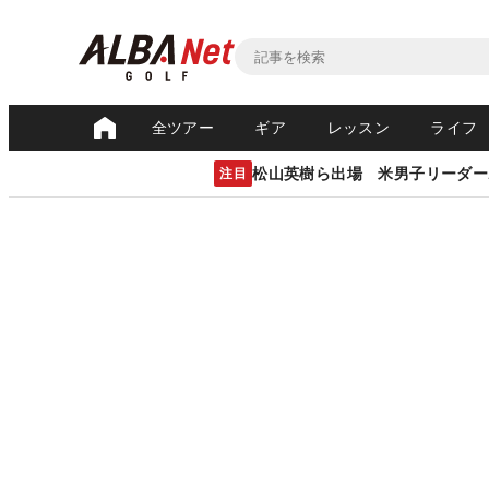
全ツアー
ギア
レッスン
ライフ
松山英樹ら出場 米男子リーダー
注目