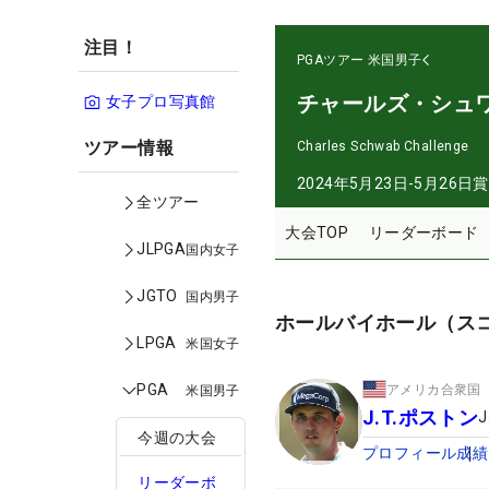
注目！
PGAツアー
米国男子
チャールズ・シュ
女子プロ写真館
ツアー情報
Charles Schwab Challenge
2024年5月23日-5月26日
賞
全ツアー
大会TOP
リーダーボード
JLPGA
国内女子
JGTO
国内男子
ホールバイホール（ス
LPGA
米国女子
PGA
アメリカ合衆国
米国男子
J.T.ポストン
J
今週の大会
プロフィール
成績
リーダーボ