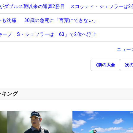
がダブルス戦以来の通算2勝目 スコッティ・シェフラーは2
ーも沈痛… 30歳の急死に「言葉にできない」
キープ S・シェフラーは「63」で2位へ浮上
ニュー
前の大会
次
ンキング