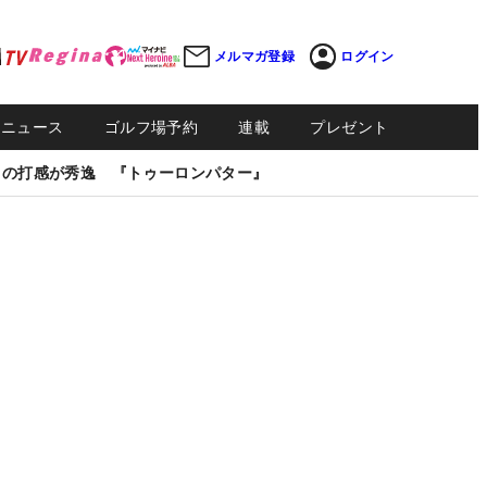
メルマガ登録
ログイン
Sニュース
ゴルフ場予約
連載
プレゼント
しの打感が秀逸 『トゥーロンパター』