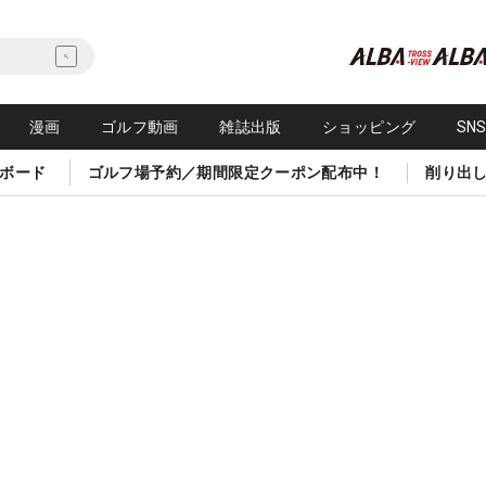
漫画
ゴルフ動画
雑誌出版
ショッピング
SN
ボード
ゴルフ場予約／期間限定クーポン配布中！
削り出