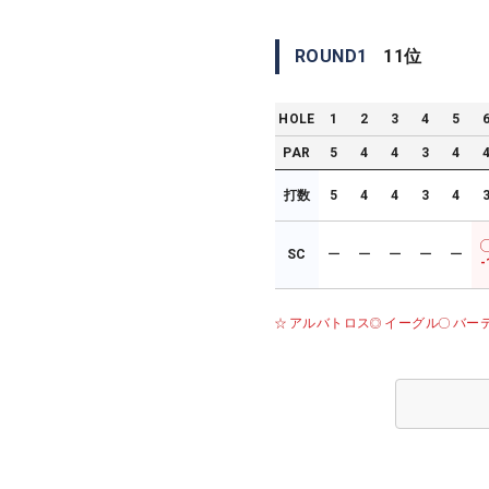
ROUND
1
11
位
HOLE
1
2
3
4
5
PAR
5
4
4
3
4
打数
5
4
4
3
4
SC
ー
ー
ー
ー
ー
-
アルバトロス
イーグル
バー