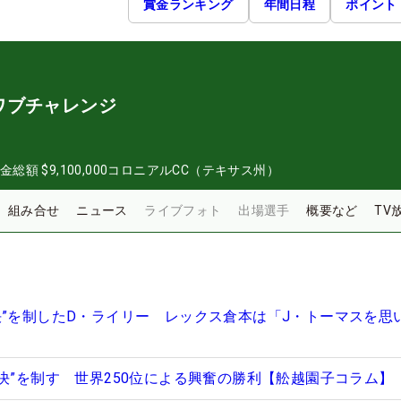
賞金ランキング
年間日程
ポイント
ワブチャレンジ
金総額
$9,100,000
コロニアルCC（テキサス州）
組み合せ
ニュース
ライブフォト
出場選手
概要など
TV
決”を制したD・ライリー レックス倉本は「J・トーマスを思
対決”を制す 世界250位による興奮の勝利【舩越園子コラム】