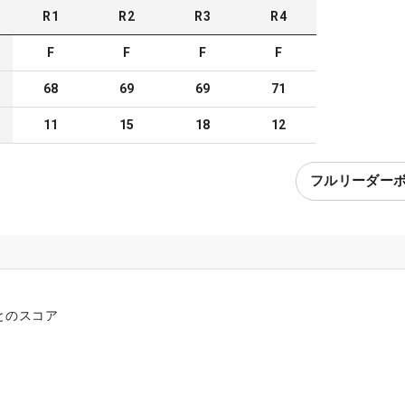
R
1
R
2
R
3
R
4
F
F
F
F
68
69
69
71
11
15
18
12
フルリーダー
とのスコア