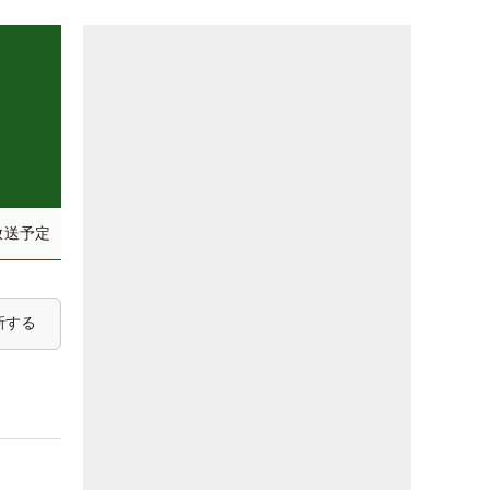
放送予定
新する