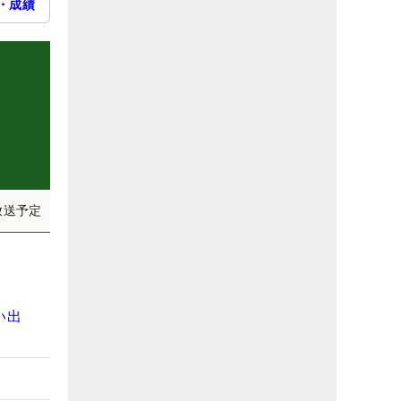
・成績
放送予定
い出