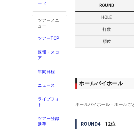
ード
ROUND
HOLE
ツアーメニ
ュー
打数
ツアーTOP
順位
速報・スコ
ア
年間日程
ホールバイホール
ニュース
ライブフォ
ホールバイホール = ホールご
ト
ツアー登録
ROUND
4
12
位
選手