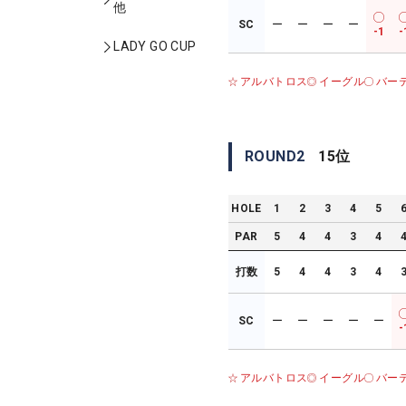
他
SC
ー
ー
ー
ー
-1
-
LADY GO CUP
アルバトロス
イーグル
バー
ROUND
2
15
位
HOLE
1
2
3
4
5
PAR
5
4
4
3
4
打数
5
4
4
3
4
SC
ー
ー
ー
ー
ー
-
アルバトロス
イーグル
バー