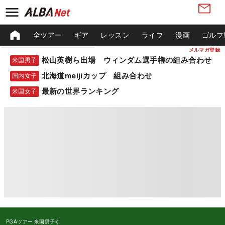
全ツアー
ギア
レッスン
ライフ
漫画
ゴルフ
メルマガ登録
松山英樹ら出場 ウィンダム選手権の組み合わせ
米国男子
北海道meijiカップ 組み合わせ
国内女子
最新の世界ランキング
米国女子
PGAツアー
米国男子