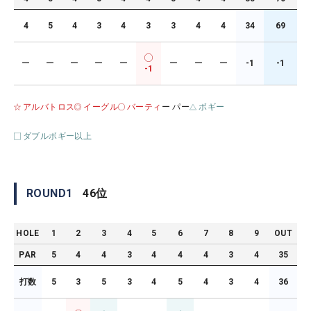
4
5
4
3
4
3
3
4
4
34
69
ー
ー
ー
ー
ー
ー
ー
ー
-1
-1
-1
アルバトロス
イーグル
バーティ
ー パー
ボギー
ダブルボギー以上
ROUND
1
46
位
HOLE
1
2
3
4
5
6
7
8
9
OUT
PAR
5
4
4
3
4
4
4
3
4
35
打数
5
3
5
3
4
5
4
3
4
36