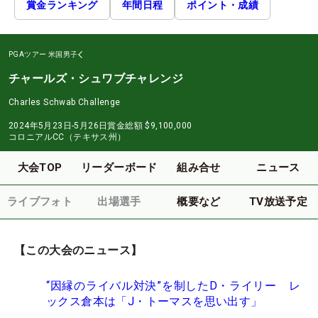
賞金ランキング
年間日程
ポイント・成績
PGAツアー
米国男子
チャールズ・シュワブチャレンジ
Charles Schwab Challenge
2024年5月23日-5月26日
賞金総額
$9,100,000
コロニアルCC（テキサス州）
大会TOP
リーダーボード
組み合せ
ニュース
ライブフォト
出場選手
概要など
TV放送予定
【この大会のニュース】
“因縁のライバル対決”を制したD・ライリー レ
ックス倉本は「J・トーマスを思い出す」