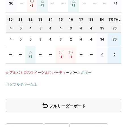
SC
ー
ー
ー
ー
ー
ー
+1
+1
+1
-1
10
11
12
13
14
15
16
17
18
IN
TOTAL
4
5
4
3
4
4
3
4
4
35
70
4
5
5
3
4
3
2
4
4
34
70
ー
ー
ー
ー
ー
ー
-1
0
+1
-1
-1
アルバトロス
イーグル
バーティ
ー パー
ボギー
ダブルボギー以上
フルリーダーボード