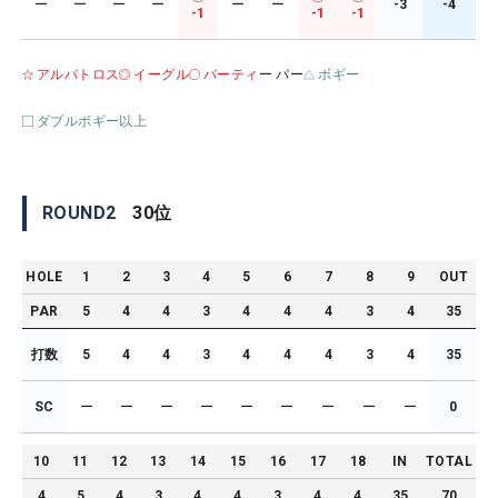
ー
ー
ー
ー
ー
ー
-3
-4
-1
-1
-1
アルバトロス
イーグル
バーティ
ー パー
ボギー
ダブルボギー以上
ROUND
2
30
位
HOLE
1
2
3
4
5
6
7
8
9
OUT
PAR
5
4
4
3
4
4
4
3
4
35
打数
5
4
4
3
4
4
4
3
4
35
SC
ー
ー
ー
ー
ー
ー
ー
ー
ー
0
10
11
12
13
14
15
16
17
18
IN
TOTAL
4
5
4
3
4
4
3
4
4
35
70