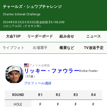
チャールズ・シュワブチャレンジ
Charles Schwab Challenge
2024年5月23日-5月26日
賞金総額
$9,100,000
コロニアルCC（テキサス州）
大会TOP
リーダーボード
組み合せ
ニュース
ライブフォト
出場選手
概要など
TV放送予定
アメリカ合衆国
リッキー・ファウラー
Rickie Fowler
（
37
歳）
プロフィール
成績
ROUND
R
1
R
2
R
3
R
4
HOLE
F
F
F
F