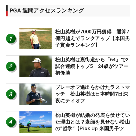
PGA 週間アクセスランキング
松山英樹が7000万円獲得 通算7
1
億円越えでランクアップ【米国男
子賞金ランキング】
松山英樹は裏街道から「64」で2
2
試合連続トップ5 24歳がツアー
初優勝
プレーオフ進出をかけたラストマ
3
ッチ 松山英樹は日本時間7日深
夜にティオフ
松山英樹が結婚の発表を伏せてい
4
た理由とは？素顔を見せない松山
の“哲学”【Pick Up 米国男子ツア
ー十大ニュース】