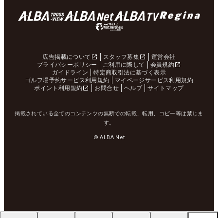
広告掲載について
スタッフ募集
運営会社
プライバシーポリシー
ご利用に際して
会員規約
ガイドライン
特定商取引法に基づく表示
ゴルフ場予約サービス利用規約
マイページサービス利用規約
ポイント利用規約
お問合せ
ヘルプ
サイトマップ
掲載されている全てのコンテンツの無断での転載、転用、コピー等は禁じま
す。
© ALBA Net