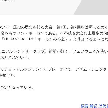
9,100,000
PGAツアー屈指の歴史を誇る大会。第1回、第2回を連覇したの
異名をもつベン・ホーガンである。その後も大会史上最多の5
HOGAN‘S ALLEY（ホーガンの小道）」と呼ばれるように
コロニアルカントリークラブ。距離が短く、フェアウェイが狭
ースとされている。
グリジョ（アルゼンチン）がプレーオフで、アダム・シェンク
を挙げた。
場予定となっている。
概要 解説 歴