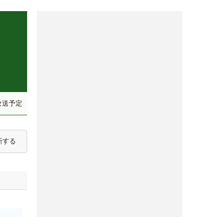
放送予定
新する