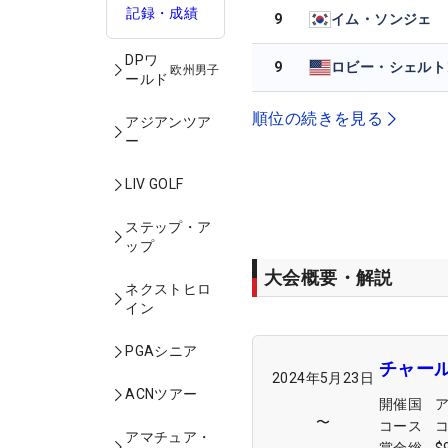
記録・成績
9
イム・ソンジェ
DPワ
9
ロビー・シェルト
欧州男子
ールド
順位の続きを見る
アジアンツア
ー
LIV GOLF
ステップ・ア
ップ
大会概要・解説
ネクストヒロ
イン
PGAシニア
チャー
2024年5月23日
ACNツアー
開催国
〜
コース
アマチュア・