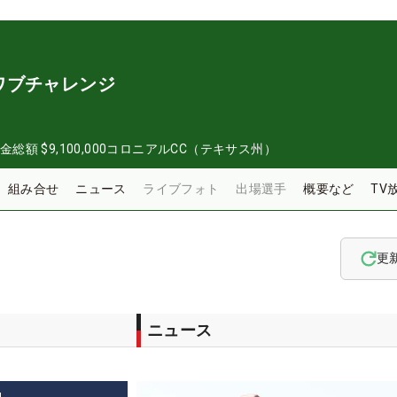
ワブチャレンジ
金総額
$9,100,000
コロニアルCC（テキサス州）
組み合せ
ニュース
ライブフォト
出場選手
概要など
TV
更
ニュース