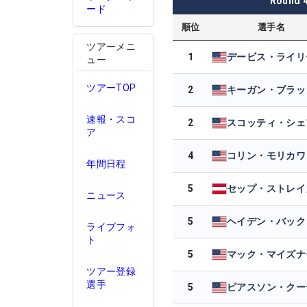
Round
ード
順位
選手名
ツアーメニ
1
デービス・ライリ
ュー
ツアーTOP
2
速報・スコ
2
ア
4
コリン・モリカワ
年間日程
5
セップ・ストレイ
ニュース
5
ヘイデン・バック
ライブフォ
ト
5
マック・マイズナ
ツアー登録
選手
5
ピアスソン・クー