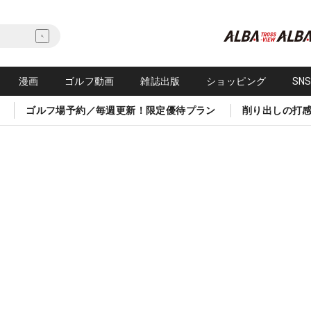
漫画
ゴルフ動画
雑誌出版
ショッピング
SN
ゴルフ場予約／毎週更新！限定優待プラン
削り出しの打