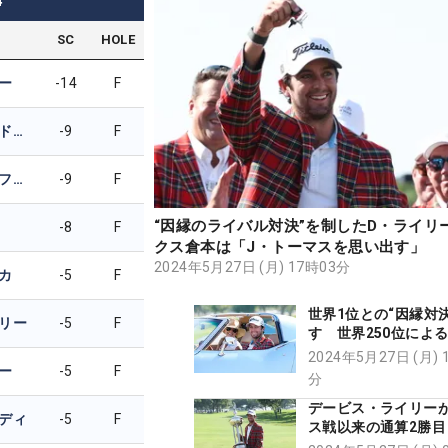
4
SC
HOLE
ー
-14
F
キーガン・ブラッドリー
-9
F
スコッティ・シェフラー
-9
F
“因縁のライバル対決”を制したD・ライリ
-8
F
クス倉本は「J・トーマスを思い出す」
2024年5月27日 (月) 17時03分
カ
-5
F
世界1位との“因縁対
リー
-5
F
す 世界250位によ
勝利【舩越園子コラ
2024年5月27日 (月) 
ー
-5
F
分
デービス・ライリー
ディ
-5
F
ス戦以来の通算2勝目
ティ・シェフラーは2