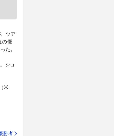
が、ツア
度の優
なった。
い。ショ
（米
代優勝者