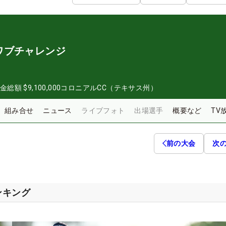
ワブチャレンジ
金総額
$9,100,000
コロニアルCC（テキサス州）
組み合せ
ニュース
ライブフォト
出場選手
概要など
TV
前の大会
次
ンキング