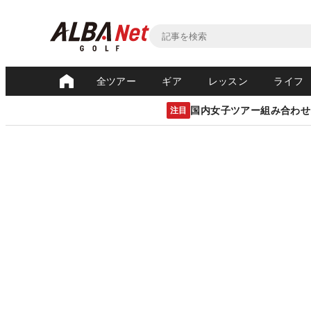
全ツアー
ギア
レッスン
ライフ
国内女子ツアー組み合わせ
注目