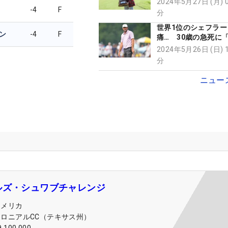
2024年5月27日 (月) 
-4
F
分
世界1位のシェフラー
ン
-4
F
痛… 30歳の急死に
できない」
2024年5月26日 (日) 
分
ニュー
ルズ・シュワブチャレンジ
アメリカ
コロニアルCC（テキサス州）