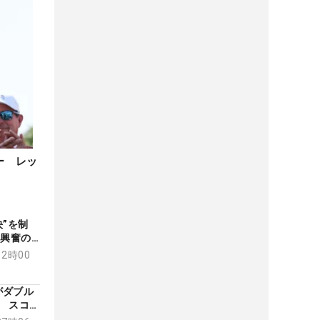
ー レッ
決”を制
る興奮の
ム】
12時00
がダブル
 スコッ
位