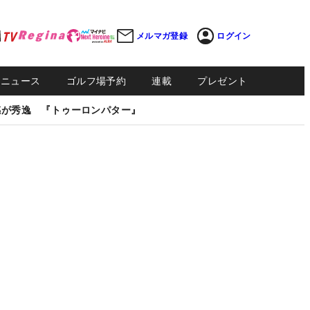
メルマガ登録
ログイン
Sニュース
ゴルフ場予約
連載
プレゼント
感が秀逸 『トゥーロンパター』