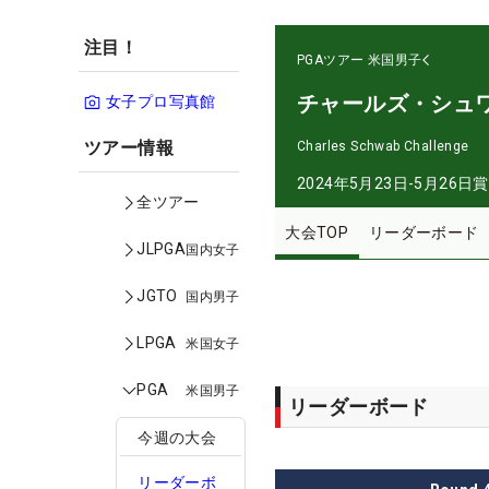
注目！
PGAツアー
米国男子
チャールズ・シュ
女子プロ写真館
ツアー情報
Charles Schwab Challenge
2024年5月23日-5月26日
賞
全ツアー
大会TOP
リーダーボード
JLPGA
国内女子
JGTO
国内男子
LPGA
米国女子
PGA
米国男子
リーダーボード
今週の大会
リーダーボ