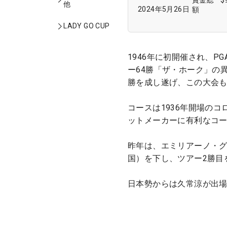
賞金総
$
他
2024年5月26日
額
LADY GO CUP
1946年に初開催され、
ー64勝「ザ・ホーク」の
勝を成し遂げ、この大会も「
コースは1936年開場の
ットメーカーに有利なコ
昨年は、エミリアーノ・
国）を下し、ツアー2勝目
日本勢からは久常涼が出