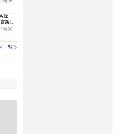
07時06
も沈
「言葉に
11時30
ス一覧