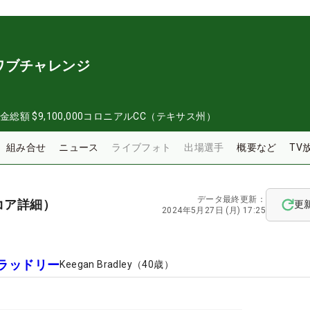
ワブチャレンジ
金総額
$9,100,000
コロニアルCC（テキサス州）
組み合せ
ニュース
ライブフォト
出場選手
概要など
TV
データ最終更新：
コア詳細）
更
2024年5月27日 (月) 17:25
ラッドリー
Keegan Bradley
（
40
歳）