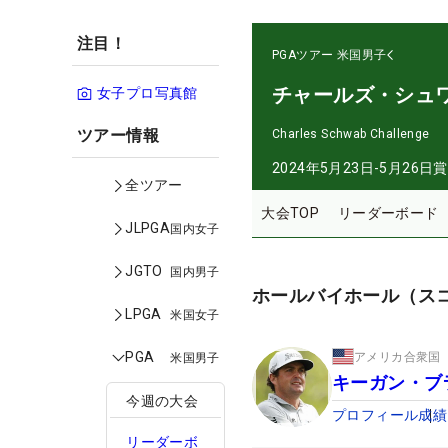
注目！
PGAツアー
米国男子
チャールズ・シュ
女子プロ写真館
ツアー情報
Charles Schwab Challenge
2024年5月23日-5月26日
賞
全ツアー
大会TOP
リーダーボード
JLPGA
国内女子
JGTO
国内男子
ホールバイホール（ス
LPGA
米国女子
PGA
アメリカ合衆国
米国男子
キーガン・ブ
今週の大会
プロフィール
成績
リーダーボ