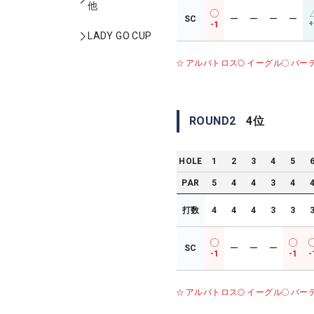
他
SC
ー
ー
ー
ー
+
-1
LADY GO CUP
アルバトロス
イーグル
バー
ROUND
2
4
位
HOLE
1
2
3
4
5
PAR
5
4
4
3
4
打数
4
4
4
3
3
SC
ー
ー
ー
-1
-1
-
アルバトロス
イーグル
バー