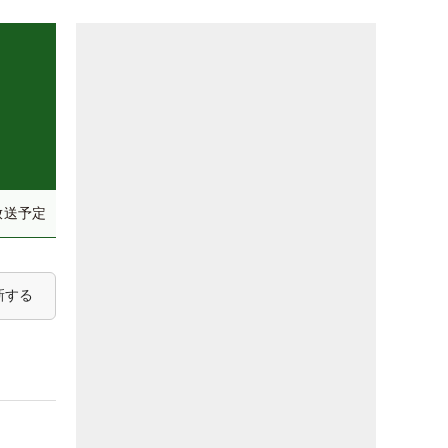
放送予定
新する