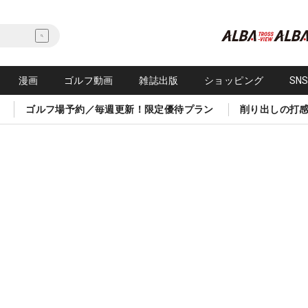
漫画
ゴルフ動画
雑誌出版
ショッピング
SN
ゴルフ場予約／毎週更新！限定優待プラン
削り出しの打