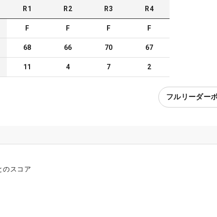
R
1
R
2
R
3
R
4
F
F
F
F
68
66
70
67
11
4
7
2
フルリーダー
とのスコア