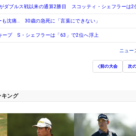
がダブルス戦以来の通算2勝目 スコッティ・シェフラーは2
ーも沈痛… 30歳の急死に「言葉にできない」
キープ S・シェフラーは「63」で2位へ浮上
ニュー
前の大会
次
ンキング