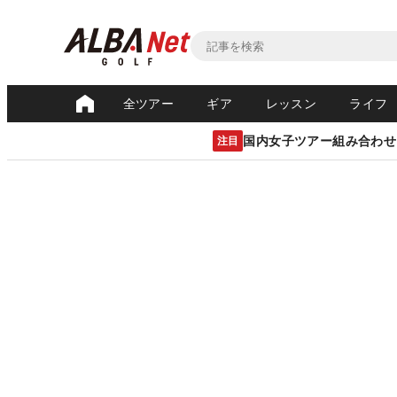
全ツアー
ギア
レッスン
ライフ
国内女子ツアー組み合わせ
注目