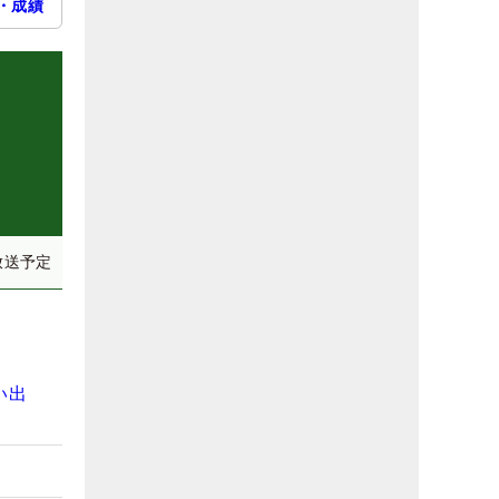
・成績
放送予定
い出