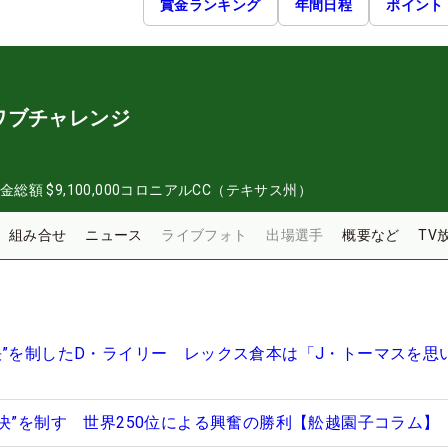
賞金ランキング
年間日程
ポイント
ワブチャレンジ
金総額
$9,100,000
コロニアルCC（テキサス州）
組み合せ
ニュース
ライブフォト
出場選手
概要など
TV
決”を制したD・ライリー レックス倉本は「J・トーマスを思
対決”を制す 世界250位による興奮の勝利【舩越園子コラム】