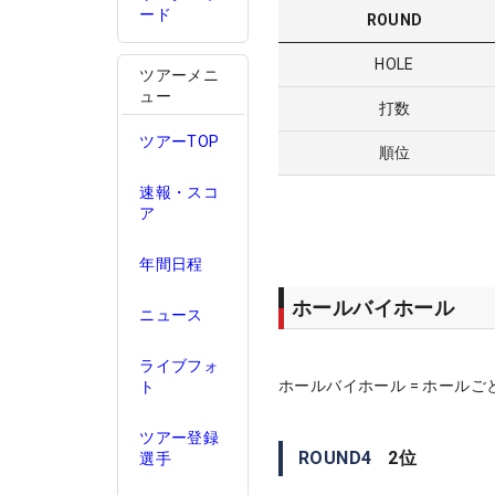
ード
ROUND
HOLE
ツアーメニ
ュー
打数
ツアーTOP
順位
速報・スコ
ア
年間日程
ホールバイホール
ニュース
ライブフォ
ホールバイホール = ホールご
ト
ツアー登録
ROUND
4
2
位
選手