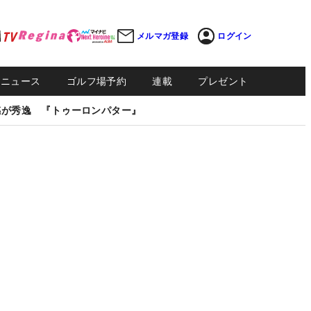
メルマガ登録
ログイン
Sニュース
ゴルフ場予約
連載
プレゼント
感が秀逸 『トゥーロンパター』