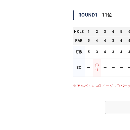
ROUND
1
11
位
HOLE
1
2
3
4
5
PAR
5
4
4
3
4
打数
5
3
4
3
4
SC
ー
ー
ー
ー
-1
アルバトロス
イーグル
バー