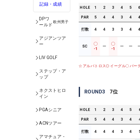
記録・成績
HOLE
1
2
3
4
5
PAR
5
4
4
3
4
DPワ
欧州男子
ールド
打数
4
4
3
3
4
アジアンツア
ー
SC
ー
ー
ー
-1
-1
LIV GOLF
アルバトロス
イーグル
バー
ステップ・ア
ップ
ネクストヒロ
ROUND
3
7
位
イン
PGAシニア
HOLE
1
2
3
4
5
PAR
5
4
4
3
4
ACNツアー
打数
4
4
4
3
4
アマチュア・