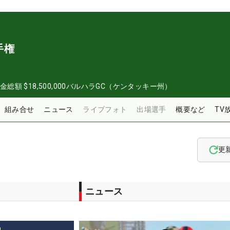
手権
金総額
$18,500,000
バルハラGC（ケンタッキー州）
組み合せ
ニュース
ライブフォト
出場選手
概要など
TV
更
ニュース