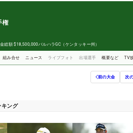
手権
金総額
$18,500,000
バルハラGC（ケンタッキー州）
組み合せ
ニュース
ライブフォト
出場選手
概要など
TV
前の大会
次
ンキング