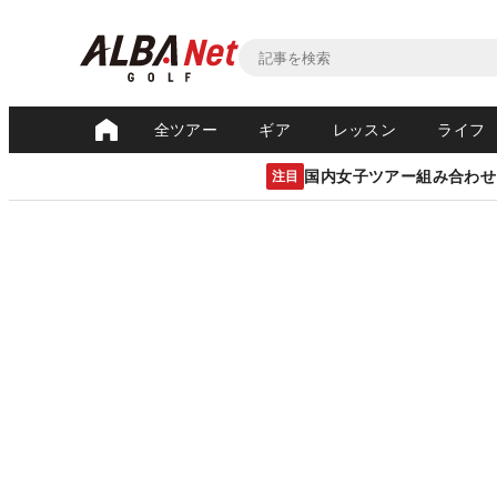
全ツアー
ギア
レッスン
ライフ
国内女子ツアー組み合わせ
注目