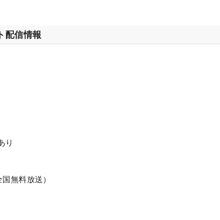
ット配信情報
0
0
あり
・全国無料放送）
0
0