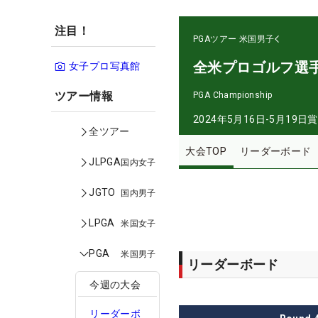
注目！
PGAツアー
米国男子
全米プロゴルフ選
女子プロ写真館
ツアー情報
PGA Championship
2024年5月16日-5月19日
賞
全ツアー
大会TOP
リーダーボード
JLPGA
国内女子
JGTO
国内男子
LPGA
米国女子
PGA
米国男子
リーダーボード
今週の大会
リーダーボ