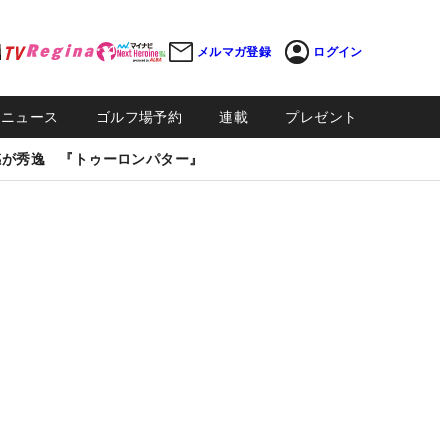
メルマガ登録
ログイン
Sニュース
ゴルフ場予約
連載
プレゼント
感が秀逸 『トゥーロンパター』