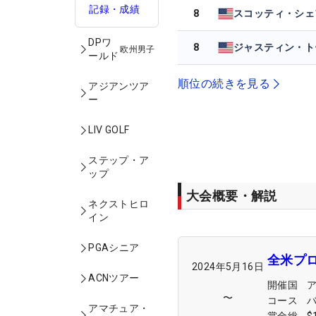
記録・成績
8
DPワ
8
欧州男子
ールド
順位の続きを見る
アジアンツア
ー
LIV GOLF
ステップ・ア
ップ
大会概要・解説
ネクストヒロ
イン
PGAシニア
全米プ
2024年5月16日
ACNツアー
開催国
〜
コース
アマチュア・