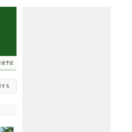
放送予定
新する