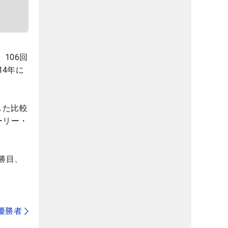
106回
14年に
した比較
ーリー・
勝目、
代優勝者