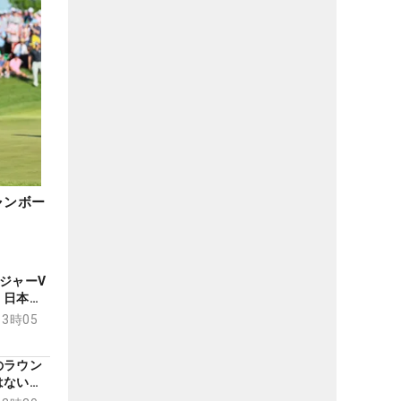
ャンボー
ジャーV
 日本勢
13時05
のラウン
はないも
部分は？