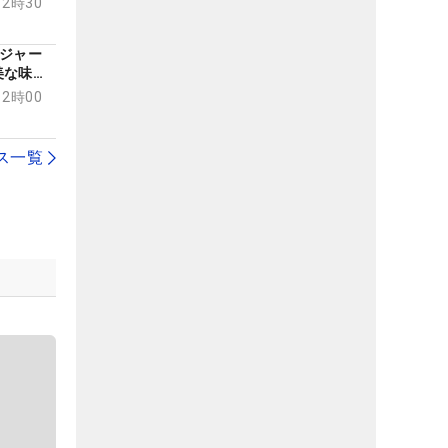
12時30
メジャー
美な味わ
ム】
12時00
ス一覧