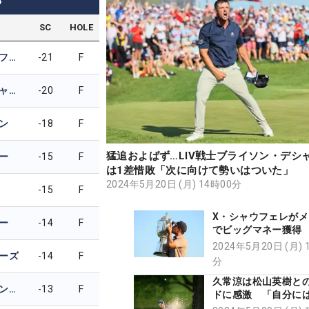
4
SC
HOLE
ザンダー・シャウフェレ
-21
F
ブライソン・デシャンボー
-20
F
ン
-18
F
猛追およばず…LIV戦士ブライソン・デシ
ー
-15
F
は1差惜敗「次に向けて勢いはついた」
2024年5月20日 (月) 14時00分
-15
F
X・シャウフェレがメ
ー
-14
F
でビッグマネー獲得
はいくら稼いだ？
2024年5月20日 (月) 
ーズ
-14
F
分
久常涼は松山英樹と
ロバート・マッキンタイア
-13
F
ドに感激 「自分に
の」…違いを感じた