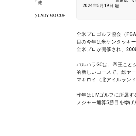
賞金総
$
他
2024年5月19日
額
LADY GO CUP
全米プロゴルフ協会（PG
目の今年は米ケンタッキー州
全米プロが開催され、20
バルハラGCは、帝王こと
的新しいコースで、総ヤー
マキロイ（北アイルラン
昨年はLIVゴルフに所属す
メジャー通算5勝目を挙げ