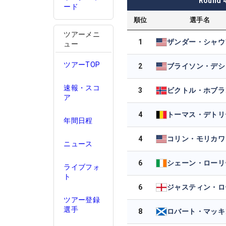
Round
ード
順位
選手名
ツアーメニ
1
ュー
ツアーTOP
2
速報・スコ
3
ビクトル・ホブラ
ア
4
トーマス・デトリ
年間日程
4
コリン・モリカワ
ニュース
6
シェーン・ローリ
ライブフォ
ト
6
ジャスティン・ロ
ツアー登録
選手
8