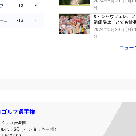
2024年5月20日 (月) 
スコッティ・シェフラー
-13
F
分
X・シャウフェレ、
ジャスティン・トーマス
-13
F
初優勝は「とても甘
い」【舩越園子コラ
2024年5月20日 (月) 
分
ニュー
ロゴルフ選手権
アメリカ合衆国
バルハラGC（ケンタッキー州）