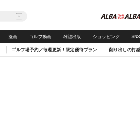
漫画
ゴルフ動画
雑誌出版
ショッピング
SN
ゴルフ場予約／毎週更新！限定優待プラン
削り出しの打