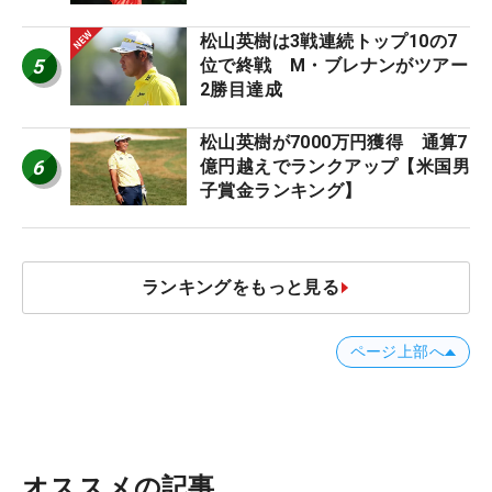
松山英樹は3戦連続トップ10の7
5
位で終戦 M・ブレナンがツアー
2勝目達成
松山英樹が7000万円獲得 通算7
6
億円越えでランクアップ【米国男
子賞金ランキング】
ランキングをもっと見る
ページ上部へ
オススメの記事