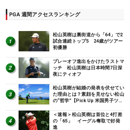
PGA 週間アクセスランキング
松山英樹は裏街道から「64」で2
1
試合連続トップ5 24歳がツアー
初優勝
プレーオフ進出をかけたラストマ
2
ッチ 松山英樹は日本時間7日深
夜にティオフ
松山英樹が結婚の発表を伏せてい
3
た理由とは？素顔を見せない松山
の“哲学”【Pick Up 米国男子ツア
ー十大ニュース】
＜速報＞松山英樹は首位と4打差
4
の「65」 イーグル奪取で好発
進