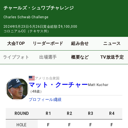
チャールズ・シュワブチャレンジ
Charles Schwab Challenge
2024年5月23日-5月26日
賞金総額
$9,100,000
コロニアルCC（テキサス州）
大会TOP
リーダーボード
組み合せ
ニュース
ライブフォト
出場選手
概要など
TV放送予定
アメリカ合衆国
マット・クーチャー
Matt Kuchar
（
48
歳）
プロフィール
成績
ROUND
R
1
R
2
R
3
R
4
HOLE
F
F
F
F