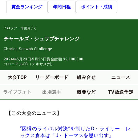
賞金ランキング
年間日程
ポイント・成績
PGAツアー
米国男子
チャールズ・シュワブチャレンジ
Charles Schwab Challenge
2024年5月23日-5月26日
賞金総額
$9,100,000
コロニアルCC（テキサス州）
大会TOP
リーダーボード
組み合せ
ニュース
ライブフォト
出場選手
概要など
TV放送予定
【この大会のニュース】
“因縁のライバル対決”を制したD・ライリー レ
ックス倉本は「J・トーマスを思い出す」