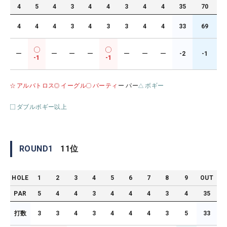
4
5
4
3
4
4
3
4
4
35
70
4
4
4
3
4
3
3
4
4
33
69
ー
ー
ー
ー
ー
ー
ー
-2
-1
-1
-1
アルバトロス
イーグル
バーティ
ー パー
ボギー
ダブルボギー以上
ROUND
1
11
位
HOLE
1
2
3
4
5
6
7
8
9
OUT
PAR
5
4
4
3
4
4
4
3
4
35
打数
3
3
4
3
4
4
4
3
5
33