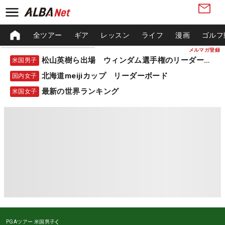
全ツアー
ギア
レッスン
ライフ
漫画
ゴルフ
メルマガ登録
松山英樹ら出場 ウィンダム選手権のリーダーボード
米国男子
北海道meijiカップ リーダーボード
国内女子
最新の世界ランキング
米国女子
PGAツアー
米国男子