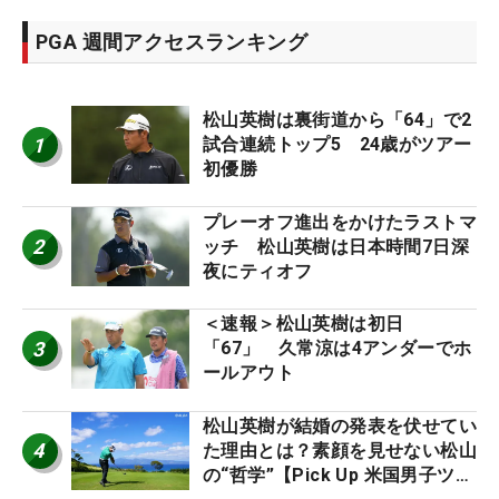
PGA 週間アクセスランキング
松山英樹は裏街道から「64」で2
1
試合連続トップ5 24歳がツアー
初優勝
プレーオフ進出をかけたラストマ
2
ッチ 松山英樹は日本時間7日深
夜にティオフ
＜速報＞松山英樹は初日
3
「67」 久常涼は4アンダーでホ
ールアウト
松山英樹が結婚の発表を伏せてい
4
た理由とは？素顔を見せない松山
の“哲学”【Pick Up 米国男子ツア