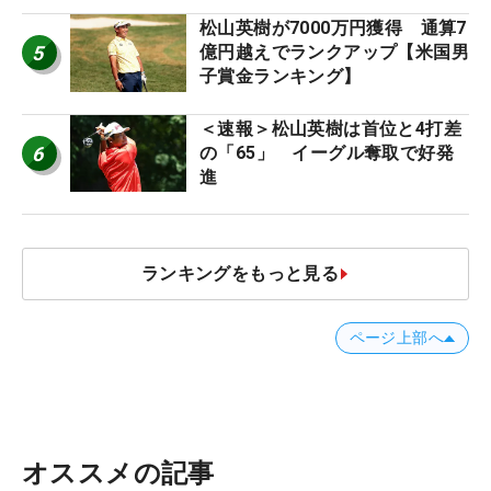
ー十大ニュース】
松山英樹が7000万円獲得 通算7
5
億円越えでランクアップ【米国男
子賞金ランキング】
＜速報＞松山英樹は首位と4打差
6
の「65」 イーグル奪取で好発
進
ランキングをもっと見る
ページ上部へ
オススメの記事