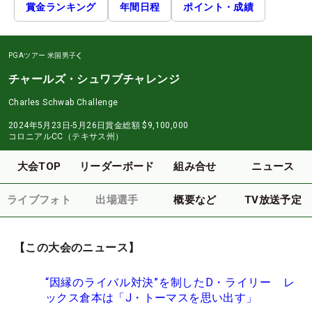
賞金ランキング
年間日程
ポイント・成績
PGAツアー
米国男子
チャールズ・シュワブチャレンジ
Charles Schwab Challenge
2024年5月23日-5月26日
賞金総額
$9,100,000
コロニアルCC（テキサス州）
大会TOP
リーダーボード
組み合せ
ニュース
ライブフォト
出場選手
概要など
TV放送予定
【この大会のニュース】
“因縁のライバル対決”を制したD・ライリー レ
ックス倉本は「J・トーマスを思い出す」