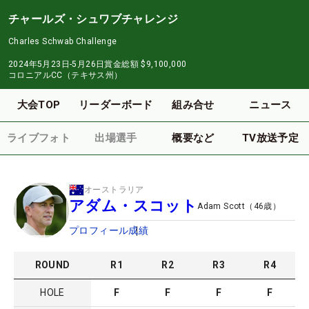
チャールズ・シュワブチャレンジ
Charles Schwab Challenge
2024年5月23日-5月26日
賞金総額
$9,100,000
コロニアルCC（テキサス州）
大会TOP
リーダーボード
組み合せ
ニュース
ライブフォト
出場選手
概要など
TV放送予定
オーストラリア
アダム・スコット
Adam Scott
（
46
歳）
プロフィール
成績
ROUND
R
1
R
2
R
3
R
4
HOLE
F
F
F
F