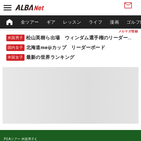
全ツアー
ギア
レッスン
ライフ
漫画
ゴルフ
メルマガ登録
松山英樹ら出場 ウィンダム選手権のリーダーボード
米国男子
北海道meijiカップ リーダーボード
国内女子
最新の世界ランキング
米国女子
PGAツアー
米国男子