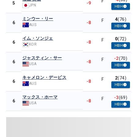
F
-9
5
JPN
HBH
ミンウー・リー
4
(76)
F
-8
6
AUS
HBH
イム・ソンジェ
0
(72)
F
-8
6
KOR
HBH
ジャスティン・サー
-2
(70)
F
-8
6
USA
HBH
キャメロン・デービス
2
(74)
F
-8
6
AUS
HBH
マックス・ホーマ
-3
(69)
F
-8
6
USA
HBH