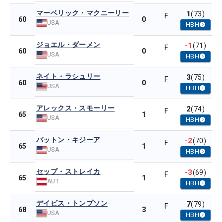
マーベリック・マクニーリー
1
(73)
F
0
60
USA
HBH
ジョエル・ダーメン
-1
(71)
F
0
60
USA
HBH
ネイト・ラシュリー
3
(75)
F
0
60
USA
HBH
アレックス・スモーリー
2
(74)
F
1
65
USA
HBH
パットン・キジーア
-2
(70)
F
1
65
USA
HBH
セップ・ストレイカ
-3
(69)
F
1
65
AUT
HBH
デイビス・トンプソン
7
(79)
F
3
68
USA
HBH