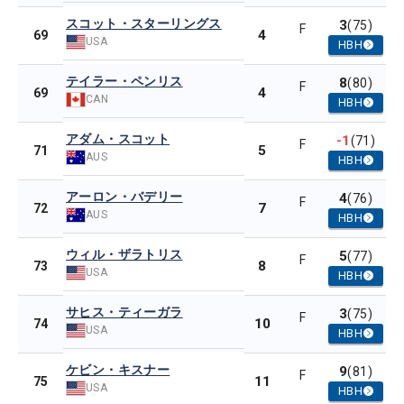
スコット・スターリングス
3
(75)
F
4
69
USA
HBH
テイラー・ペンリス
8
(80)
F
4
69
CAN
HBH
アダム・スコット
-1
(71)
F
5
71
AUS
HBH
アーロン・バデリー
4
(76)
F
7
72
AUS
HBH
ウィル・ザラトリス
5
(77)
F
8
73
USA
HBH
サヒス・ティーガラ
3
(75)
F
10
74
USA
HBH
ケビン・キスナー
9
(81)
F
11
75
USA
HBH