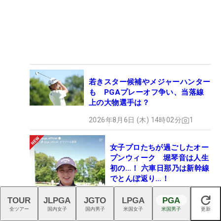
若きスター候補やメジャーハンター
も PGAプレーオフ争い、当落線
上の大物選手は？
2026年8月6日 (木) 14時02分
1
女子プロたちが過ごしたオー
プンウィーク 堀琴音は人生
初の…！ 六車日那乃は新幹線
でとんぼ返り…！
2026年8月7日 (金) 11時57分
TOUR
JLPGA
JGTO
LPGA
PGA
閉じる
1
全ツアー
国内女子
国内男子
米国女子
米国男子
更新