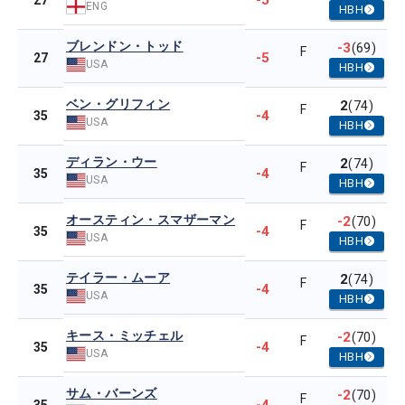
-5
27
ENG
HBH
ブレンドン・トッド
-3
(69)
F
-5
27
USA
HBH
ベン・グリフィン
2
(74)
F
-4
35
USA
HBH
ディラン・ウー
2
(74)
F
-4
35
USA
HBH
オースティン・スマザーマン
-2
(70)
F
-4
35
USA
HBH
テイラー・ムーア
2
(74)
F
-4
35
USA
HBH
キース・ミッチェル
-2
(70)
F
-4
35
USA
HBH
サム・バーンズ
-2
(70)
F