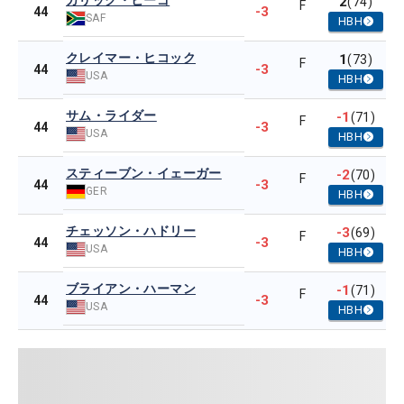
ガリック・ヒーゴ
2
(74)
F
-3
44
SAF
HBH
クレイマー・ヒコック
1
(73)
F
-3
44
USA
HBH
サム・ライダー
-1
(71)
F
-3
44
USA
HBH
スティーブン・イェーガー
-2
(70)
F
-3
44
GER
HBH
チェッソン・ハドリー
-3
(69)
F
-3
44
USA
HBH
ブライアン・ハーマン
-1
(71)
F
-3
44
USA
HBH