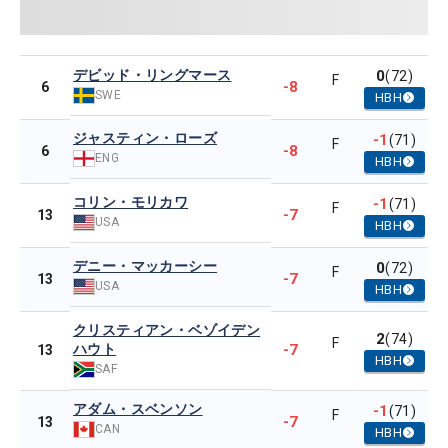
デビッド・リングマース
0
(72)
F
-8
6
SWE
HBH
ジャスティン・ローズ
-1
(71)
F
-8
6
ENG
HBH
コリン・モリカワ
-1
(71)
F
-7
13
USA
HBH
デニー・マッカーシー
0
(72)
F
-7
13
USA
HBH
クリスティアン・ベゾイデン
2
(74)
F
ハウト
-7
13
HBH
SAF
アダム・スベンソン
-1
(71)
F
-7
13
CAN
HBH