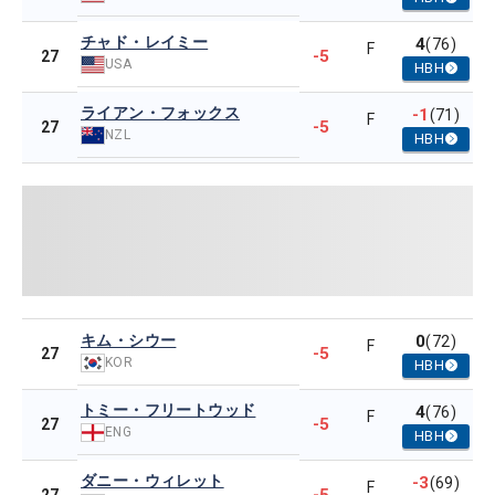
チャド・レイミー
4
(76)
F
-5
27
USA
HBH
ライアン・フォックス
-1
(71)
F
-5
27
NZL
HBH
キム・シウー
0
(72)
F
-5
27
KOR
HBH
トミー・フリートウッド
4
(76)
F
-5
27
ENG
HBH
ダニー・ウィレット
-3
(69)
F