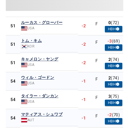
ルーカス・グローバー
0
(72)
F
-2
51
USA
HBH
トム・キム
-3
(69)
F
-2
51
KOR
HBH
キャメロン・ヤング
2
(74)
F
-2
51
USA
HBH
ウィル・ゴードン
2
(74)
F
-1
54
USA
HBH
タイラー・ダンカン
3
(75)
F
-1
54
USA
HBH
マティアス・シュワブ
-2
(70)
F
-1
54
AUT
HBH