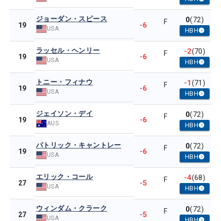
ジョーダン・スピース
0
(72)
F
-6
19
USA
HBH
ラッセル・ヘンリー
-2
(70)
F
-6
19
USA
HBH
トニー・フィナウ
-1
(71)
F
-6
19
USA
HBH
ジェイソン・デイ
0
(72)
F
-6
19
AUS
HBH
パトリック・キャントレー
0
(72)
F
-6
19
USA
HBH
エリック・コール
-4
(68)
F
-5
27
USA
HBH
ウィンダム・クラーク
0
(72)
F
-5
27
USA
HBH