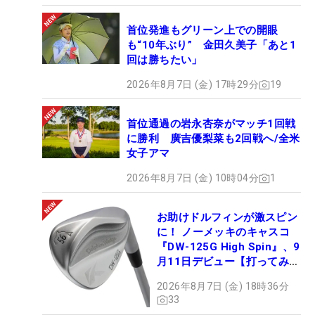
首位発進もグリーン上での開眼
も“10年ぶり” 金田久美子「あと1
回は勝ちたい」
2026年8月7日 (金) 17時29分
19
首位通過の岩永杏奈がマッチ1回戦
に勝利 廣吉優梨菜も2回戦へ/全米
女子アマ
2026年8月7日 (金) 10時04分
1
お助けドルフィンが激スピン
に！ ノーメッキのキャスコ
『DW-125G High Spin』、9
月11日デビュー【打ってみ
た】
2026年8月7日 (金) 18時36分
33