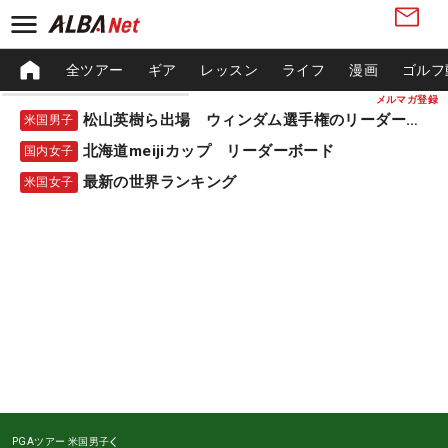
全ツアー
ギア
レッスン
ライフ
漫画
ゴルフ
メルマガ登録
松山英樹ら出場 ウィンダム選手権のリーダーボード
米国男子
北海道meijiカップ リーダーボード
国内女子
最新の世界ランキング
米国女子
PGAツアー
米国男子