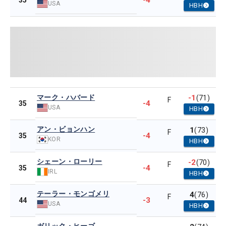
-4
35
USA
HBH
マーク・ハバード
-1
(71)
F
-4
35
USA
HBH
アン・ビョンハン
1
(73)
F
-4
35
KOR
HBH
シェーン・ローリー
-2
(70)
F
-4
35
IRL
HBH
テーラー・モンゴメリ
4
(76)
F
-3
44
USA
HBH