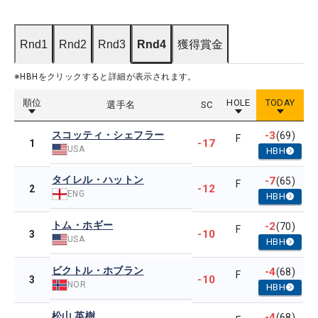
Rnd1
Rnd2
Rnd3
Rnd4
獲得賞金
※HBHをクリックすると詳細が表示されます。
順位
HOLE
TODAY
選手名
SC
スコッティ・シェフラー
-3
(69)
F
-17
1
USA
HBH
タイレル・ハットン
-7
(65)
F
-12
2
ENG
HBH
トム・ホギー
-2
(70)
F
-10
3
USA
HBH
ビクトル・ホブラン
-4
(68)
F
-10
3
NOR
HBH
松山 英樹
-4
(68)