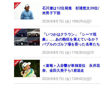
石川遼は12位発進 杉浦悠太20位/
米男子下部
2026年8月7日 (金) 10時29分
1
「いつかはクラウン」「シーマ現
象」……あの熱狂を覚えているか？
バブルのゴルフ場を彩った名車たち
2026年8月7日 (金) 11時30分
10
＜速報＞入谷響が単独首位 永井花
奈、金田久美子ら1差追走
2026年8月7日 (金) 12時42分
1