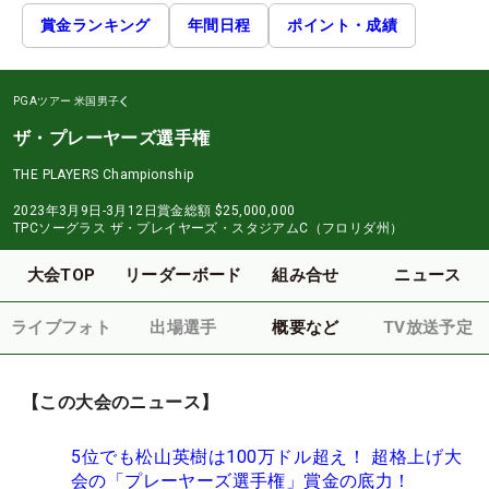
賞金ランキング
年間日程
ポイント・成績
PGAツアー
米国男子
ザ・プレーヤーズ選手権
THE PLAYERS Championship
2023年3月9日-3月12日
賞金総額
$25,000,000
TPCソーグラス ザ・プレイヤーズ・スタジアムC（フロリダ州）
大会TOP
リーダーボード
組み合せ
ニュース
ライブフォト
出場選手
概要など
TV放送予定
【この大会のニュース】
5位でも松山英樹は100万ドル超え！ 超格上げ大
会の「プレーヤーズ選手権」賞金の底力！