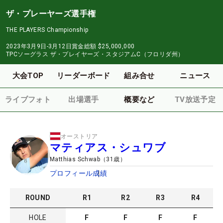
ザ・プレーヤーズ選手権
THE PLAYERS Championship
2023年3月9日-3月12日
賞金総額
$25,000,000
TPCソーグラス ザ・プレイヤーズ・スタジアムC（フロリダ州）
大会TOP
リーダーボード
組み合せ
ニュース
ライブフォト
出場選手
概要など
TV放送予定
オーストリア
マティアス・シュワブ
Matthias Schwab
（
31
歳）
プロフィール
成績
ROUND
R
1
R
2
R
3
R
4
HOLE
F
F
F
F