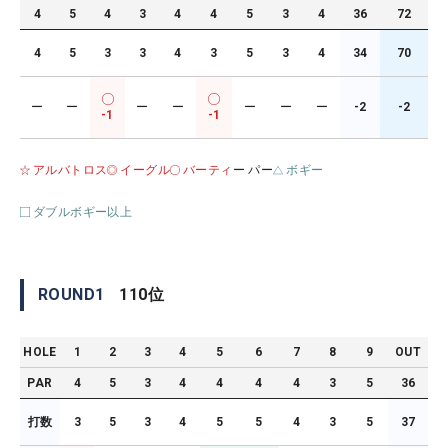
4
5
4
3
4
4
5
3
4
36
72
4
5
3
3
4
3
5
3
4
34
70
ー
ー
ー
ー
ー
ー
ー
-2
-2
-1
-1
アルバトロス
イーグル
バーティ
ー パー
ボギー
ダブルボギー以上
ROUND
1
110
位
HOLE
1
2
3
4
5
6
7
8
9
OUT
PAR
4
5
3
4
4
4
4
3
5
36
打数
3
5
3
4
5
5
4
3
5
37