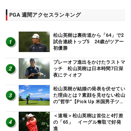
PGA 週間アクセスランキング
松山英樹は裏街道から「64」で2
1
試合連続トップ5 24歳がツアー
初優勝
プレーオフ進出をかけたラストマ
2
ッチ 松山英樹は日本時間7日深
夜にティオフ
松山英樹が結婚の発表を伏せてい
3
た理由とは？素顔を見せない松山
の“哲学”【Pick Up 米国男子ツア
ー十大ニュース】
＜速報＞松山英樹は首位と4打差
4
の「65」 イーグル奪取で好発
進