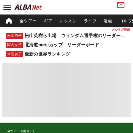
全ツアー
ギア
レッスン
ライフ
漫画
ゴルフ
メルマガ登録
松山英樹ら出場 ウィンダム選手権のリーダーボード
米国男子
北海道meijiカップ リーダーボード
国内女子
最新の世界ランキング
米国女子
PGAツアー
米国男子