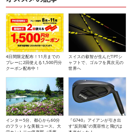
4日間限定配布！11月までの
スイスの叡智が生んだTPTシ
プレーに2回使える1,500円分
ャフトで、ゴルフを異次元の
クーポン配布中！
世界へ
インター5分、都心から60分
『G740』アイアンが引き出
のフラットな美観コース。大
す“反則級”の寛容性と飛びは
栄カントリー俱楽部（千葉
本当だった！